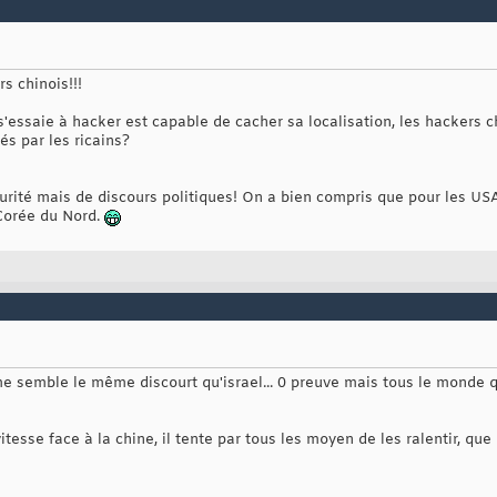
s chinois!!!
'essaie à hacker est capable de cacher sa localisation, les hackers c
s par les ricains?
curité mais de discours politiques! On a bien compris que pour les US
 Corée du Nord.
a me semble le même discourt qu'israel... 0 preuve mais tous le monde
vitesse face à la chine, il tente par tous les moyen de les ralentir, q