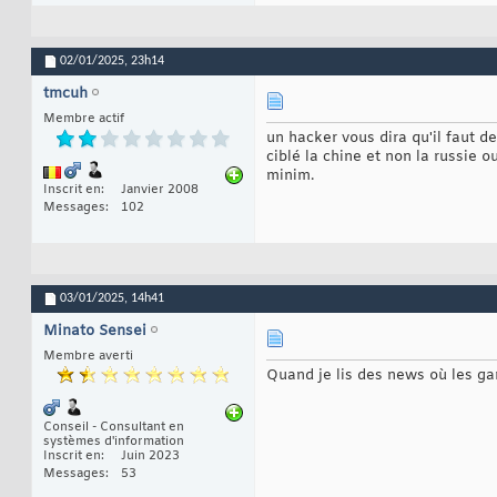
02/01/2025,
23h14
tmcuh
Membre actif
un hacker vous dira qu'il faut d
ciblé la chine et non la russie 
minim.
Inscrit en
Janvier 2008
Messages
102
03/01/2025,
14h41
Minato Sensei
Membre averti
Quand je lis des news où les gar
Conseil - Consultant en
systèmes d'information
Inscrit en
Juin 2023
Messages
53