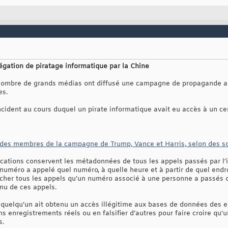
légation de piratage informatique par la Chine
 nombre de grands médias ont diffusé une campagne de propagande an
es.
ncident au cours duquel un pirate informatique avait eu accès à un c
s des membres de la campagne de Trump, Vance et Harris, selon des s
ations conservent les métadonnées de tous les appels passés par l’i
uméro a appelé quel numéro, à quelle heure et à partir de quel endroi
cher tous les appels qu’un numéro associé à une personne a passés o
nu de ces appels.
ue quelqu’un ait obtenu un accès illégitime aux bases de données des 
ins enregistrements réels ou en falsifier d’autres pour faire croire 
s.