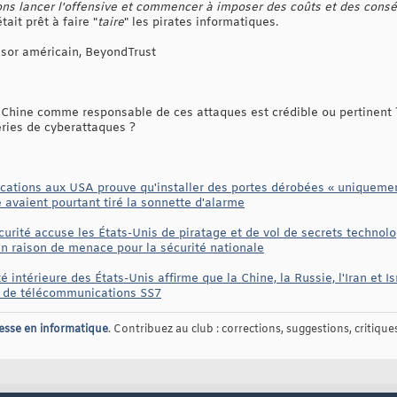
ns lancer l'offensive et commencer à imposer des coûts et des cons
était prêt à faire "
taire
" les pirates informatiques.
sor américain, BeyondTrust
Chine comme responsable de ces attaques est crédible ou pertinent 
éries de cyberattaques ?
ations aux USA prouve qu'installer des portes dérobées « uniquement
 avaient pourtant tiré la sonnette d'alarme
curité accuse les États-Unis de piratage et de vol de secrets techno
en raison de menace pour la sécurité nationale
 intérieure des États-Unis affirme que la Chine, la Russie, l'Iran et I
le de télécommunications SS7
esse en informatique
. Contribuez au club : corrections, suggestions, critiques,