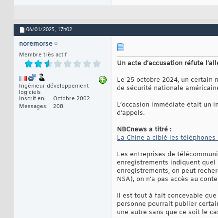
06/01/2025,
17h02
noremorse
Membre très actif
Un acte d’accusation réfute l’al
Le 25 octobre 2024, un certain
Ingénieur développement
de sécurité nationale américain
logiciels
Inscrit en
Octobre 2002
L’occasion immédiate était un i
Messages
208
d’appels.
NBCnews a titré :
La Chine a ciblé les téléphone
Les entreprises de télécommunic
enregistrements indiquent quel n
enregistrements, on peut recher
NSA), on n’a pas accès au conte
Il est tout à fait concevable q
personne pourrait publier certa
une autre sans que ce soit le ca