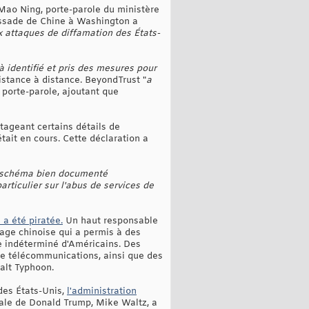
 Mao Ning, porte-parole du ministère
bassade de Chine à Washington a
 attaques de diffamation des États-
à identifié et pris des mesures pour
istance à distance. BeyondTrust "
a
e porte-parole, ajoutant que
rtageant certains détails de
ait en cours. Cette déclaration a
n schéma bien documenté
rticulier sur l'abus de services de
a été piratée.
Un haut responsable
age chinoise qui a permis à des
e indéterminé d'Américains. Des
de télécommunications, ainsi que des
alt Typhoon.
des États-Unis,
l'administration
nale de Donald Trump, Mike Waltz, a