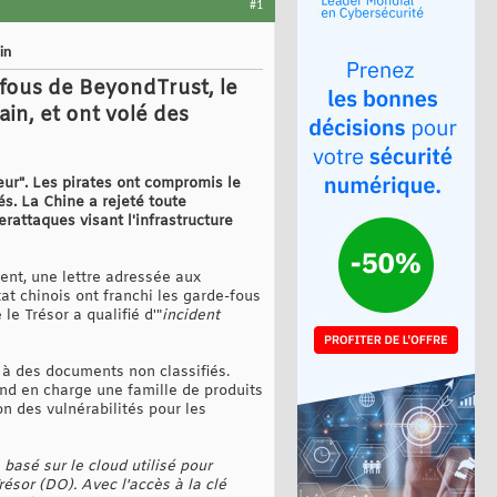
#1
in
e-fous de BeyondTrust, le
in, et ont volé des
eur". Les pirates ont compromis le
s. La Chine a rejeté toute
rattaques visant l'infrastructure
ent, une lettre adressée aux
at chinois ont franchi les garde-fous
e Trésor a qualifié d'"
incident
 à des documents non classifiés.
nd en charge une famille de produits
on des vulnérabilités pour les
 basé sur le cloud utilisé pour
ésor (DO). Avec l'accès à la clé