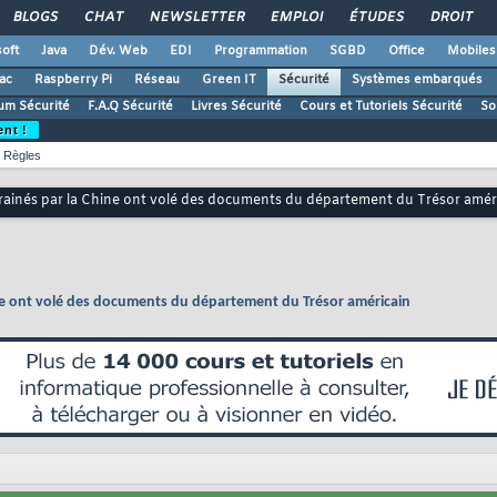
BLOGS
CHAT
NEWSLETTER
EMPLOI
ÉTUDES
DROIT
oft
Java
Dév. Web
EDI
Programmation
SGBD
Office
Mobiles
ac
Raspberry Pi
Réseau
Green IT
Sécurité
Systèmes embarqués
um Sécurité
F.A.Q Sécurité
Livres Sécurité
Cours et Tutoriels Sécurité
So
ent !
Règles
rrainés par la Chine ont volé des documents du département du Trésor amér
ine ont volé des documents du département du Trésor américain