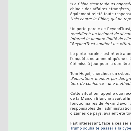
"
La Chine s'est toujours opposé
chinois des affaires étrangères
également rejeté toute responsab
Unis contre la Chine, qui ne re
Un porte-parole de BeyondTrust, 
remédier à un incident de sécu
informé le nombre limité de cli
"
BeyondTrust soutient les efforts
Le porte-parole s'est référé à u
l'enquête, notamment qu'une clé
été mise à jour pour la dernière
Tom Hegel, chercheur en cyberséc
d'opérations menées par des gro
tiers de confiance - une méthod
Cette situation rappelle que r
de la Maison Blanche avait affi
fonctionnaires de Pékin d'avoir
responsables de l'administratio
dizaines de pays, avaient été t
Fait intéressant, face à ces sér
Trump souhaite passer à la cybe