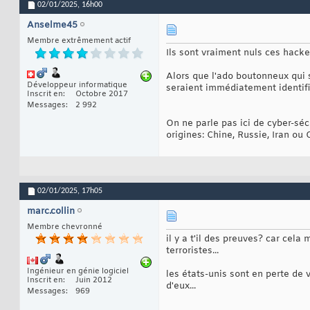
02/01/2025,
16h00
Anselme45
Membre extrêmement actif
Ils sont vraiment nuls ces hacker
Alors que l'ado boutonneux qui s
Développeur informatique
seraient immédiatement identifié
Inscrit en
Octobre 2017
Messages
2 992
On ne parle pas ici de cyber-sé
origines: Chine, Russie, Iran ou
02/01/2025,
17h05
marc.collin
Membre chevronné
il y a t'il des preuves? car cel
terroristes...
Ingénieur en génie logiciel
les états-unis sont en perte de 
Inscrit en
Juin 2012
d'eux...
Messages
969