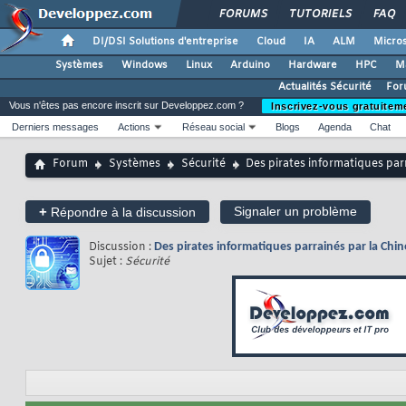
FORUMS
TUTORIELS
FAQ
DI/DSI Solutions d'entreprise
Cloud
IA
ALM
Micros
Systèmes
Windows
Linux
Arduino
Hardware
HPC
M
Actualités Sécurité
For
Vous n'êtes pas encore inscrit sur Developpez.com ?
Inscrivez-vous gratuitem
Derniers messages
Actions
Réseau social
Blogs
Agenda
Chat
Forum
Systèmes
Sécurité
Des pirates informatiques pa
+
Signaler un problème
Répondre à la discussion
Discussion :
Des pirates informatiques parrainés par la Ch
Sujet :
Sécurité