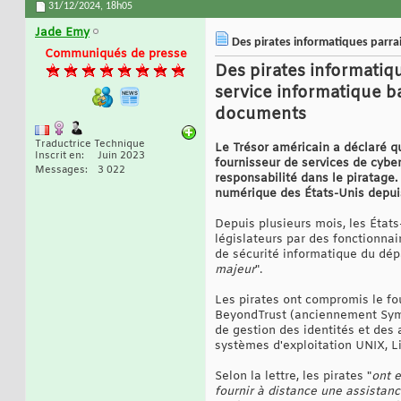
31/12/2024,
18h05
Jade Emy
Des pirates informatiques parra
Communiqués de presse
Des pirates informatiqu
service informatique b
documents
Traductrice Technique
Le Trésor américain a déclaré q
Inscrit en
Juin 2023
fournisseur de services de cybe
Messages
3 022
responsabilité dans le piratage.
numérique des États-Unis depui
Depuis plusieurs mois, les État
législateurs par des fonctionnai
de sécurité informatique du dép
majeur
".
Les pirates ont compromis le fo
BeyondTrust (anciennement Syma
de gestion des identités et des 
systèmes d'exploitation UNIX, 
Selon la lettre, les pirates "
ont e
fournir à distance une assistan