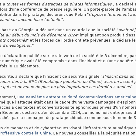
e à toutes les formes d'attaques de pirates informatiques
", a déclaré
, lors d'une conférence de presse régulière. Un porte-parole de l'am
ilité dans le piratage, déclarant que Pékin "
s'oppose fermement aux
posent sur aucune base factuelle
".
basé en Géorgie, a déclaré dans un courriel que la société "
avait déj
rité au début du mois de décembre 2024
" impliquant son produit d'ass
ents concernés
" et les forces de l'ordre ont été prévenues, a déclaré l
 d'investigation.
"
ne déclaration publiée sur le site web de la société le 8 décembre, pa
 numérique avait été compromise dans l'incident et qu'une enquête ét
 fois le 18 décembre.
urité, a déclaré que l'incident de sécurité signalé "
s'inscrit dans u
upes liés à la RPC (République populaire de Chine), avec un accent pa
e qui est devenue de plus en plus importante ces dernières années
".
écemment,
une neuvième entreprise de télécommunications américaine 
rmé que l'attaque était dans le cadre d'une vaste campagne d'espionn
 accès à des textes et conversations téléphoniques privés d'un nombr
n Biden ont déclaré qu'en décembre 2024, au moins huit entreprises 
ouchés par la campagne de piratage chinoise connue sous le nom de S
ies de menaces et de cyberattaques visant l'infrastructure numérique 
roffensive contre la Chine.
Le nouveau conseiller à la sécurité natio