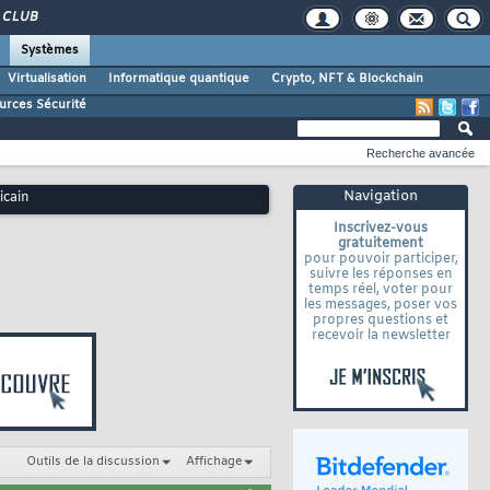
CLUB
Systèmes
Virtualisation
Informatique quantique
Crypto, NFT & Blockchain
urces Sécurité
Recherche avancée
Navigation
icain
Inscrivez-vous
gratuitement
pour pouvoir participer,
suivre les réponses en
temps réel, voter pour
les messages, poser vos
propres questions et
recevoir la newsletter
Outils de la discussion
Affichage