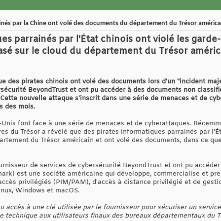
inés par la Chine ont volé des documents du département du Trésor américa
es parrainés par l'État chinois ont violé les gard
asé sur le cloud du département du Trésor américa
ue des pirates chinois ont volé des documents lors d'un "incident maj
rsécurité BeyondTrust et ont pu accéder à des documents non classifié
 Cette nouvelle attaque s'inscrit dans une série de menaces et de cybe
s des mois.
s-Unis font face à une série de menaces et de cyberattaques. Récemm
res du Trésor a révélé que des pirates informatiques parrainés par l'Ét
artement du Trésor américain et ont volé des documents, dans ce que l
urnisseur de services de cybersécurité BeyondTrust et ont pu accéder
rk) est une société américaine qui développe, commercialise et pre
accès privilégiés (PIM/PAM), d'accès à distance privilégié et de gesti
Linux, Windows et macOS.
u accès à une clé utilisée par le fournisseur pour sécuriser un service
ce technique aux utilisateurs finaux des bureaux départementaux du Tr