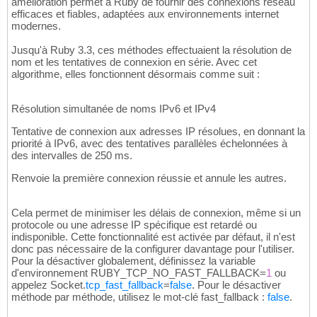
amélioration permet à Ruby de fournir des connexions réseau
efficaces et fiables, adaptées aux environnements internet
modernes.
Jusqu'à Ruby 3.3, ces méthodes effectuaient la résolution de
nom et les tentatives de connexion en série. Avec cet
algorithme, elles fonctionnent désormais comme suit :
Résolution simultanée de noms IPv6 et IPv4
Tentative de connexion aux adresses IP résolues, en donnant la
priorité à IPv6, avec des tentatives parallèles échelonnées à
des intervalles de 250 ms.
Renvoie la première connexion réussie et annule les autres.
Cela permet de minimiser les délais de connexion, même si un
protocole ou une adresse IP spécifique est retardé ou
indisponible. Cette fonctionnalité est activée par défaut, il n'est
donc pas nécessaire de la configurer davantage pour l'utiliser.
Pour la désactiver globalement, définissez la variable
d'environnement RUBY_TCP_NO_FAST_FALLBACK=
1
ou
appelez Socket.
tcp_fast_fallback
=
false
. Pour le désactiver
méthode par méthode, utilisez le mot-clé fast_fallback :
false
.