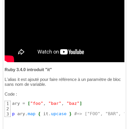
Ruby 3.4.0 introduit "it"
L'alias it est ajouté pour faire référence à un paramètre de bloc
sans nom de variable.
Code :
ary = 
[
"foo"
, 
"bar"
, 
"baz"
]
1
2
p
 ary.
map
{
 it.
upcase
}
#=> ["FOO", "BAR", "B
3