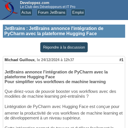
Developpez.com
Le Club des Développeurs et IT Pro
Actus
Forum JetBrains
Emploi
JetBrains
:
JetBrains annonce l'intégration de
PyCharm avec la plateforme Hugging Face
Répondre à la discussion
Michael Guilloux
,
le 24/12/2024 à 12h37
#1
JetBrains annonce l'intégration de PyCharm avec la
plateforme Hugging Face
Pour simplifier vos workflows de machine learning
Que diriez-vous de pouvoir booster vos workflows avec des
modèles de machine learning pré-entraînés ?
Lintégration de PyCharm avec Hugging Face est conçue pour
amener la productivité de vos workflows de machine learning et
de développement à un niveau supérieur.