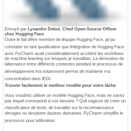
Envoyé par
Lysandre Debut, Chief Open-Source Officer
chez Hugging Face
Outre le fait dêtre membre de léquipe Hugging Face, jai pu
constater en tant quutilisateur que lintégration de Hugging Face
avec PyCharm avait considérablement accéléré les workflows
de machine learning sur lesquels je travaillais. La diminution de
lalternance entre différents contextes pendant le processus de
développement ma notamment permis de maintenir ma
concentration dans lEDI.
Trouver facilement le meilleur modèle pour votre tâche
Vous voudriez utiliser un modèle Hugging Face, mais ne savez
pas lequel correspond à vos besoins ? Quil sagisse de créer un
classificateur de texte, de travailler sur la reconnaissance
dimages ou dexplorer dautres domaines, PyCharm simplifie le
processus pour lutilisateur.