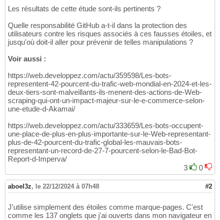
Les résultats de cette étude sont-ils pertinents ?
Quelle responsabilité GitHub a-t-il dans la protection des
utilisateurs contre les risques associés à ces fausses étoiles, et
jusqu'où doit-il aller pour prévenir de telles manipulations ?
Voir aussi :
https://web.developpez.com/actu/359598/Les-bots-
representent-42-pourcent-du-trafic-web-mondial-en-2024-et-les-
deux-tiers-sont-malveillants-ils-menent-des-actions-de-Web-
scraping-qui-ont-un-impact-majeur-sur-le-e-commerce-selon-
une-etude-d-Akamai/
https://web.developpez.com/actu/333659/Les-bots-occupent-
une-place-de-plus-en-plus-importante-sur-le-Web-representant-
plus-de-42-pourcent-du-trafic-global-les-mauvais-bots-
representant-un-record-de-27-7-pourcent-selon-le-Bad-Bot-
Report-d-Imperva/
3
0
aboel3z
,
le 22/12/2024 à 07h48
#2
J'utilise simplement des étoiles comme marque-pages. C'est
comme les 137 onglets que j'ai ouverts dans mon navigateur en