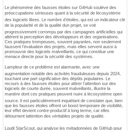
Le phénomène des fausses étoiles sur GitHub soulève des
préoccupations sérieuses quant à la sécurité de lécosystème
des logiciels libres. Le nombre d'étoiles, qui est un indicateur clé
de la popularité et de la qualité dun projet, se voit
progressivement corrompu par des campagnes artificielles qui
altèrent la perception des développeurs et des organisations.
Ces pratiques trompeuses, souvent payantes, non seulement
faussent l'évaluation des projets, mais elles servent aussi à
promouvoir des logiciels malveillants, ce qui constitue une
menace directe pour la sécurité des systèmes.
Lampleur de ce problème est alarmante, avec une
augmentation notable des activités frauduleuses depuis 2024,
touchant une part significative des dépôts populaires. Le
recours à des fausses étoiles pour attirer l'attention sur des
logiciels de courte durée, souvent malveillants, illustre la
manière dont ces pratiques peuvent nuire à lécosystème open
source. Il est particulièrement inquiétant de constater que, bien
que les fausses étoiles offrent un boost temporaire de visibilité,
leur effet devient contre-productif à long terme, car elles
détournent lattention des véritables projets de qualité.
Loutil StarScout, qui analyse les métadonnées de GitHub pour