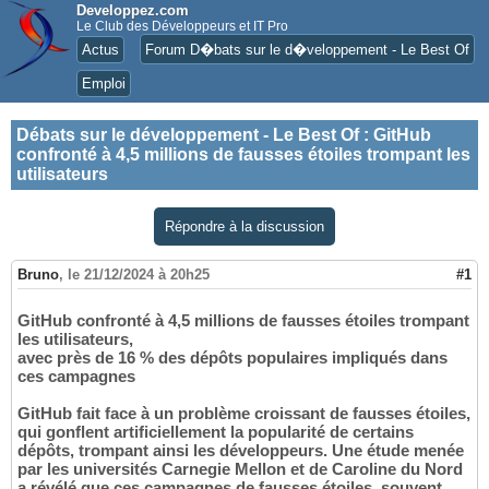
Developpez.com
Le Club des Développeurs et IT Pro
Actus
Forum D�bats sur le d�veloppement - Le Best Of
Emploi
Débats sur le développement - Le Best Of
:
GitHub
confronté à 4,5 millions de fausses étoiles trompant les
utilisateurs
Répondre à la discussion
Bruno
,
le 21/12/2024 à 20h25
#1
GitHub confronté à 4,5 millions de fausses étoiles trompant
les utilisateurs,
avec près de 16 % des dépôts populaires impliqués dans
ces campagnes
GitHub fait face à un problème croissant de fausses étoiles,
qui gonflent artificiellement la popularité de certains
dépôts, trompant ainsi les développeurs. Une étude menée
par les universités Carnegie Mellon et de Caroline du Nord
a révélé que ces campagnes de fausses étoiles, souvent