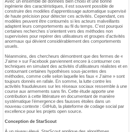
Avec un ensemble de données bien choisi et une bonne
ingénierie des caractéristiques, il est souvent possible de
construire des modèles d'apprentissage automatique supervisé
de haute précision pour détecter ces activités. Cependant, ces
modèles peuvent être contournés si les acteurs malveillants
adaptent leurs comportements au fil du temps. C'est pourquoi
certaines recherches s'orientent vers des méthodes non
supervisées pour repérer des utilisateurs et groupes d'activités
anormaux qui dévient considérablement des comportements
usuels.
Néanmoins, des chercheurs démontrent que des fermes de «
J'aime » sur Facebook parviennent encore à contourner ces
techniques en simulant des activités d'utilisateurs réalistes et en
contournant certaines hypothèses sous-jacentes des
méthodes, comme celle selon laquelle les faux « J'aime » sont
toujours donnés en rafale. En somme, la lutte contre les
activités frauduleuses sur les réseaux sociaux ressemble à une
course aux armements sans fin. Cette étude apporte une
contribution à cette littérature en documentant de manière
systématique l'émergence des fausses étoiles dans un
nouveau contexte : GitHub, la plateforme de codage social par
excellence pour les projets open source.
Conception de StarScout
À un niveau élevé, StarScout applique des algorithmes