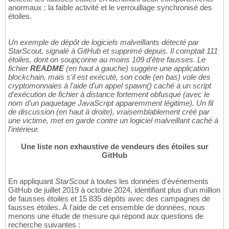
anormaux : la faible activité et le verrouillage synchronisé des
étoiles.
Un exemple de dépôt de logiciels malveillants détecté par
StarScout, signalé à GitHub et supprimé depuis. Il comptait 111
étoiles, dont on soupçonne au moins 109 d'être fausses. Le
fichier
README
(en haut à gauche) suggère une application
blockchain, mais s'il est exécuté, son code (en bas) vole des
cryptomonnaies à l'aide d'un appel spawn() caché à un script
d'exécution de fichier à distance fortement obfusqué (avec le
nom d'un paquetage JavaScript apparemment légitime). Un fil
de discussion (en haut à droite), vraisemblablement créé par
une victime, met en garde contre un logiciel malveillant caché à
l'intérieur.
Une liste non exhaustive de vendeurs des étoiles sur
GitHub
En appliquant
StarScout
à toutes les données d'événements
GitHub de juillet 2019 à octobre 2024, identifiant plus d'un million
de fausses étoiles et 15 835 dépôts avec des campagnes de
fausses étoiles. À l'aide de cet ensemble de données, nous
menons une étude de mesure qui répond aux questions de
recherche suivantes :