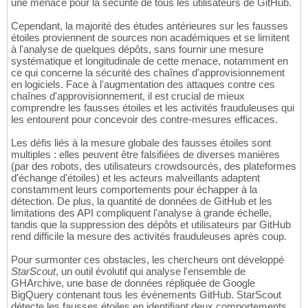
une menace pour la sécurité de tous les utilisateurs de GitHub.
Cependant, la majorité des études antérieures sur les fausses
étoiles proviennent de sources non académiques et se limitent
à l'analyse de quelques dépôts, sans fournir une mesure
systématique et longitudinale de cette menace, notamment en
ce qui concerne la sécurité des chaînes d'approvisionnement
en logiciels. Face à l'augmentation des attaques contre ces
chaînes d'approvisionnement, il est crucial de mieux
comprendre les fausses étoiles et les activités frauduleuses qui
les entourent pour concevoir des contre-mesures efficaces.
Les défis liés à la mesure globale des fausses étoiles sont
multiples : elles peuvent être falsifiées de diverses manières
(par des robots, des utilisateurs crowdsourcés, des plateformes
d'échange d'étoiles) et les acteurs malveillants adaptent
constamment leurs comportements pour échapper à la
détection. De plus, la quantité de données de GitHub et les
limitations des API compliquent l'analyse à grande échelle,
tandis que la suppression des dépôts et utilisateurs par GitHub
rend difficile la mesure des activités frauduleuses après coup.
Pour surmonter ces obstacles, les chercheurs ont développé
StarScout
, un outil évolutif qui analyse l'ensemble de
GHArchive, une base de données répliquée de Google
BigQuery contenant tous les événements GitHub. StarScout
détecte les fausses étoiles en identifiant deux comportements