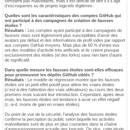
semblent pas malveillants, mais il est difficile de dire s'il s'agit
d'escroqueries ou de projets logiciels légitimes.
Quelles sont les caractéristiques des comptes GitHub qui
ont participé à des campagnes de création de fausses
étoiles ?
Résultats :
Les comptes ayant participé à des campagnes de
fausses stars sont légèrement plus susceptibles d'avoir des
avatars par défaut et des informations de profil vides par rapport
aux comptes GitHub moyens. Mais plus de 60 % d'entre eux
ont des modèles d'activité très artificiels et ils créent presque
exclusivement des étoiles (et des forks) sans rien faire d'autre
de significatif.
Dans quelle mesure les fausses étoiles sont-elles efficaces
pour promouvoir les dépôts GitHub ciblés ?
Résultats :
Le modèle de régression montre que les fausses
étoiles ont un petit effet positif pour attirer les vraies étoiles
(c'est-à-dire l'attention des vrais utilisateurs) au cours des deux
premiers mois suivant leur introduction. Cependant, après deux
mois, les fausses étoiles ont tendance à avoir un effet négatif
(c.-à-d. moins de gain en vraies étoiles).
Du point de vue de la sécurité, l'analyse des fausses étoiles
confirme la perception du public selon laquelle les activités
malveillantes sont de plus en plus courantes dans la chaîne
d'approvisionnement actuelle des logiciels. De plus, cette étude