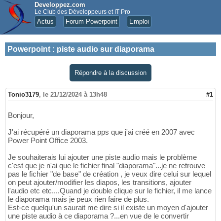
Developpez.com
Le Club des Développeurs et IT Pro
Actus
Forum Powerpoint
Emploi
Powerpoint
:
piste audio sur diaporama
Répondre à la discussion
Tonio3179
,
le 21/12/2024 à 13h48
#1
Bonjour,
J'ai récupéré un diaporama pps que j'ai créé en 2007 avec
Power Point Office 2003.
Je souhaiterais lui ajouter une piste audio mais le problème
c'est que je n'ai que le fichier final "diaporama"...je ne retrouve
pas le fichier "de base" de création , je veux dire celui sur lequel
on peut ajouter/modifier les diapos, les transitions, ajouter
l'audio etc etc....Quand je double clique sur le fichier, il me lance
le diaporama mais je peux rien faire de plus.
Est-ce quelqu'un saurait me dire si il existe un moyen d'ajouter
une piste audio à ce diaporama ?...en vue de le convertir