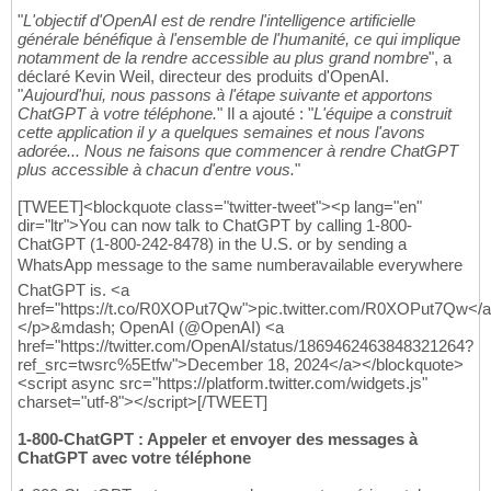
"
L'objectif d'OpenAI est de rendre l'intelligence artificielle
générale bénéfique à l'ensemble de l'humanité, ce qui implique
notamment de la rendre accessible au plus grand nombre
", a
déclaré Kevin Weil, directeur des produits d'OpenAI.
"
Aujourd'hui, nous passons à l'étape suivante et apportons
ChatGPT à votre téléphone.
" Il a ajouté : "
L'équipe a construit
cette application il y a quelques semaines et nous l'avons
adorée... Nous ne faisons que commencer à rendre ChatGPT
plus accessible à chacun d'entre vous.
"
[TWEET]<blockquote class="twitter-tweet"><p lang="en"
dir="ltr">You can now talk to ChatGPT by calling 1-800-
ChatGPT (1-800-242-8478) in the U.S. or by sending a
WhatsApp message to the same numberavailable everywhere
ChatGPT is. <a
href="https://t.co/R0XOPut7Qw">pic.twitter.com/R0XOPut7Qw</
</p>&mdash; OpenAI (@OpenAI) <a
href="https://twitter.com/OpenAI/status/1869462463848321264?
ref_src=twsrc%5Etfw">December 18, 2024</a></blockquote>
<script async src="https://platform.twitter.com/widgets.js"
charset="utf-8"></script>[/TWEET]
1-800-ChatGPT : Appeler et envoyer des messages à
ChatGPT avec votre téléphone