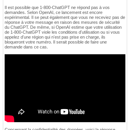
Il est possible que 1-800-ChatGPT ne répond pas à vos
demandes. Selon OpenAI, ce lancement est encore
expérimental. Il se peut également que vous ne receviez pas de
réponse à votre message en raison des mesures de sécurité
du ChatGPT. De même, si OpenAI estime que votre utilisation
de 1-800-ChatGPT viole les conditions d'utilisation ou si vous
appelez d'une région qui n'est pas prise en charge, ils
bloqueront votre numéro. Il serait possible de faire une
demande dans ce cas.
Concernant la confidentialité des données, voici la réponse