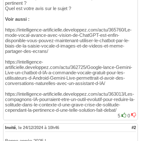
pertinent ?
Quel est votre avis sur le sujet ?
Voir aussi :
https://intelligence-artificielle.developpez.com/actu/365760/Le-
mode-vocal-avance-avec-vision-de-ChatGPT-est-enfin-
disponible-vous-pouvez-maintenant-utiliser-le-chatbot-par-le-
biais-de-la-saisie-vocale-d-images-et-de-videos-et-meme-
partager-des-ecrans/
https://intelligence-
artificielle.developpez.com/actu/362725/Google-lance-Gemini-
Live-un-chatbot-d-IA-a-commande-vocale-gratuit-pour-les-
utilisateurs-d-Android-Gemini-Live-permettrait-d-avoir-des-
conversations-naturelles-avec-un-assistant-d-IA/
https://intelligence-artificielle.developpez.com/actu/363013/Les-
compagnons-IA-pourraient-etre-un-outil-evolutif-pour-reduire-la-
solitude-dans-le-contexte-d-une-grave-crise-de-solitude-
cependant-la-pertinence-d-une-telle-solution-fait-debat/
5
0
Invité
,
le 24/12/2024 à 10h46
#2
Bonne année 2025 !