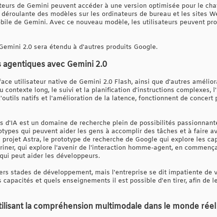
isateurs de Gemini peuvent accéder à une version optimisée pour le ch
e déroulante des modèles sur les ordinateurs de bureau et les sites We
obile de Gemini. Avec ce nouveau modèle, les utilisateurs peuvent pro
Gemini 2.0 sera étendu à d'autres produits Google.
 agentiques avec Gemini 2.0
rface utilisateur native de Gemini 2.0 Flash, ainsi que d'autres amélio
contexte long, le suivi et la planification d'instructions complexes, l
d'outils natifs et l'amélioration de la latence, fonctionnent de concer
ts d'IA est un domaine de recherche plein de possibilités passionnant
otypes qui peuvent aider les gens à accomplir des tâches et à faire ava
projet Astra, le prototype de recherche de Google qui explore les cap
iner, qui explore l'avenir de l'interaction homme-agent, en commençan
qui peut aider les développeurs.
rs stades de développement, mais l'entreprise se dit impatiente de 
s capacités et quels enseignements il est possible d'en tirer, afin de 
utilisant la compréhension multimodale dans le monde réel