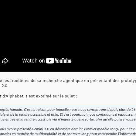
é les frontières de sa recherche agentique en présentant des prototyp
 2.0.
d'Alphabet, s'est exprimé sur le sujet :
ogrès humain. C'est la raison pour laquelle nous nous concentrons depuis plus de 26 
le et de la rendre accessible et utile. Et c'est pourquoi nous continuons à repousser le
e entrée et la rendre accessible via n'importe quelle sortie, afin qu'elle puisse vous ê
e nous avons présenté Gemini 1.0 en décembre dernier. Premier modèle conçu pour êtr
ancées en matière de multimodalité et de contexte long pour comprendre l'information à