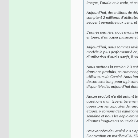
images, l'audio et le code, et e
Aujourd'hui, des millions de dé
comptent 2 milliards d'utilisat
peuvent permettre aux gens, et 
L'année dernière, nous avons i
entoure, d'anticiper plusieurs é
Aujourd'hui, nous sommes ravis 
modèle le plus performant à ce 
d'utilisation d'outils natifs, i
Nous mettons la version 2.0 ent
dans nos produits, en commençan
utilisateurs de Gemini. Nous la
de contexte long pour agir comm
disponible dès aujourd'hui da
Aucun produit n'a été autant tr
questions d'un type entièremen
apportons les capacités de rais
étapes, y compris des équation
semaine et nous les déploieron
d'autres langues au cours de l'
Les avancées de Gemini 2.0 s'ap
l'innovation en matière d'IA. El