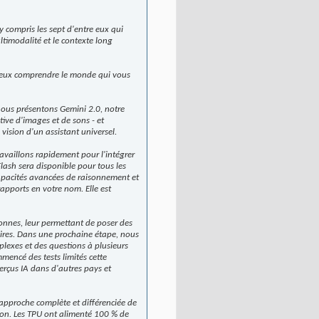
 compris les sept d'entre eux qui
ltimodalité et le contexte long
mieux comprendre le monde qui vous
nous présentons Gemini 2.0, notre
ive d'images et de sons - et
vision d'un assistant universel.
availlons rapidement pour l'intégrer
lash sera disponible pour tous les
capacités avancées de raisonnement et
apports en votre nom. Elle est
onnes, leur permettant de poser des
ires. Dans une prochaine étape, nous
lexes et des questions à plusieurs
encé des tests limités cette
rçus IA dans d'autres pays et
 approche complète et différenciée de
tion. Les TPU ont alimenté 100 % de