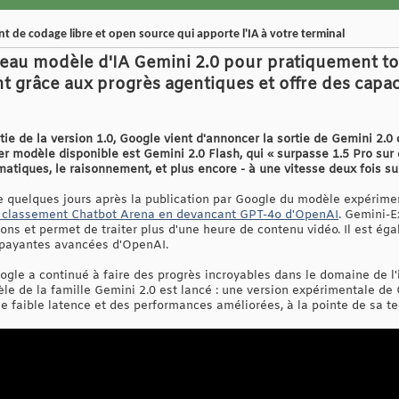
t de codage libre et open source qui apporte l'IA à votre terminal
au modèle d'IA Gemini 2.0 pour pratiquement tou
ent grâce aux progrès agentiques et offre des capa
rtie de la version 1.0, Google vient d'annoncer la sortie de Gemini 2
ier modèle disponible est Gemini 2.0 Flash, qui « surpasse 1.5 Pro su
ématiques, le raisonnement, et plus encore - à une vitesse deux fois su
e quelques jours après la publication par Google du modèle expérim
u classement Chatbot Arena en devancant GPT-4o d'OpenAI
. Gemini-E
tons et permet de traiter plus d'une heure de contenu vidéo. Il est ég
es payantes avancées d'OpenAI.
gle a continué à faire des progrès incroyables dans le domaine de l'in
e de la famille Gemini 2.0 est lancé : une version expérimentale de G
e faible latence et des performances améliorées, à la pointe de sa te