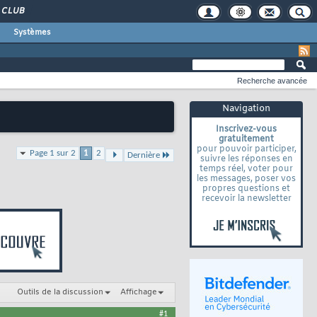
CLUB
Systèmes
Recherche avancée
Navigation
Inscrivez-vous
gratuitement
pour pouvoir participer,
Page 1 sur 2
1
2
Dernière
suivre les réponses en
temps réel, voter pour
les messages, poser vos
propres questions et
recevoir la newsletter
Outils de la discussion
Affichage
#1