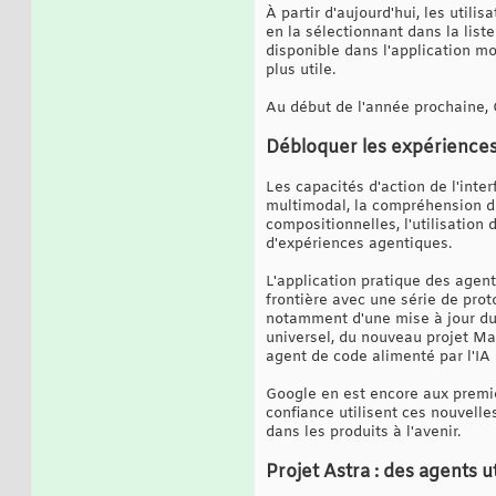
À partir d'aujourd'hui, les util
en la sélectionnant dans la list
disponible dans l'application m
plus utile.
Au début de l'année prochaine, 
Débloquer les expériences
Les capacités d'action de l'inte
multimodal, la compréhension du 
compositionnelles, l'utilisation 
d'expériences agentiques.
L'application pratique des agen
frontière avec une série de prot
notamment d'une mise à jour du 
universel, du nouveau projet Mar
agent de code alimenté par l'IA 
Google en est encore aux premie
confiance utilisent ces nouvelle
dans les produits à l'avenir.
Projet Astra : des agents 