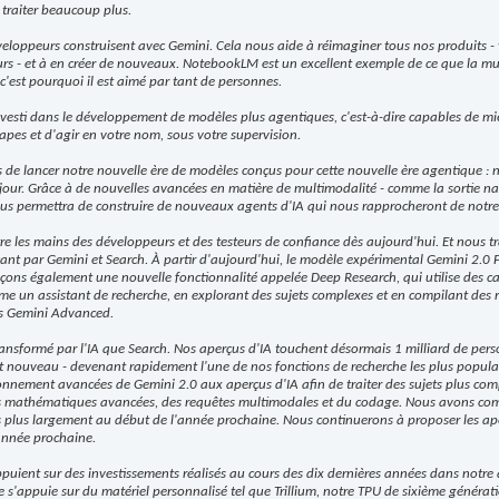
n traiter beaucoup plus.
veloppeurs construisent avec Gemini. Cela nous aide à réimaginer tous nos produits - y
eurs - et à en créer de nouveaux. NotebookLM est un excellent exemple de ce que la mu
c'est pourquoi il est aimé par tant de personnes.
nvesti dans le développement de modèles plus agentiques, c'est-à-dire capables de 
tapes et d'agir en votre nom, sous votre supervision.
de lancer notre nouvelle ère de modèles conçus pour cette nouvelle ère agentique : 
jour. Grâce à de nouvelles avancées en matière de multimodalité - comme la sortie nat
l nous permettra de construire de nouveaux agents d'IA qui nous rapprocheront de notre 
re les mains des développeurs et des testeurs de confiance dès aujourd'hui. Et nous tr
t par Gemini et Search. À partir d'aujourd'hui, le modèle expérimental Gemini 2.0 F
nçons également une nouvelle fonctionnalité appelée Deep Research, qui utilise des 
e un assistant de recherche, en explorant des sujets complexes et en compilant des r
ns Gemini Advanced.
ansformé par l'IA que Search. Nos aperçus d'IA touchent désormais 1 milliard de pers
t nouveau - devenant rapidement l'une de nos fonctions de recherche les plus popula
onnement avancées de Gemini 2.0 aux aperçus d'IA afin de traiter des sujets plus comp
s mathématiques avancées, des requêtes multimodales et du codage. Nous avons comm
s plus largement au début de l'année prochaine. Nous continuerons à proposer les ape
année prochaine.
puient sur des investissements réalisés au cours des dix dernières années dans notre
le s'appuie sur du matériel personnalisé tel que Trillium, notre TPU de sixième généra