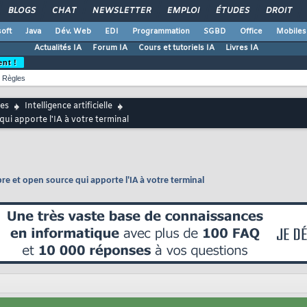
BLOGS
CHAT
NEWSLETTER
EMPLOI
ÉTUDES
DROIT
oft
Java
Dév. Web
EDI
Programmation
SGBD
Office
Mobiles
Actualités IA
Forum IA
Cours et tutoriels IA
Livres IA
ent !
Règles
es
Intelligence artificielle
ui apporte l'IA à votre terminal
re et open source qui apporte l'IA à votre terminal