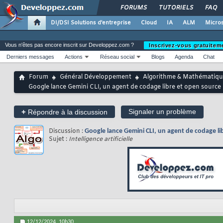
FORUMS
TUTORIELS
FAQ
DI/DSI Solutions d'entreprise
Cloud
IA
ALM
Micros
Vous n'êtes pas encore inscrit sur Developpez.com ?
Inscrivez-vous gratuitem
Derniers messages
Actions
Réseau social
Blogs
Agenda
Chat
Forum
Général Développement
Algorithme & Mathématiqu
Google lance Gemini CLI, un agent de codage libre et open source q
+
Signaler un problème
Répondre à la discussion
Discussion :
Google lance Gemini CLI, un agent de codage lib
Sujet :
Intelligence artificielle
12/12/2024,
10h30