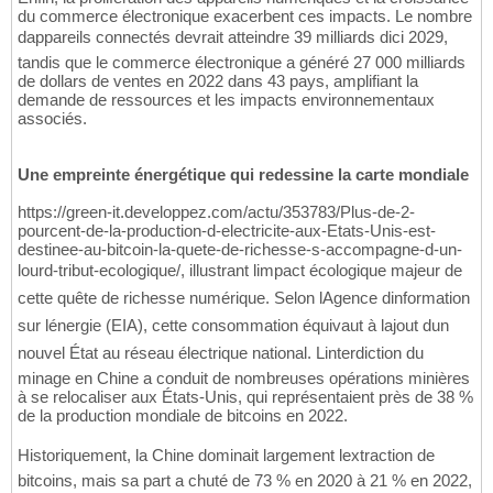
du commerce électronique exacerbent ces impacts. Le nombre
dappareils connectés devrait atteindre 39 milliards dici 2029,
tandis que le commerce électronique a généré 27 000 milliards
de dollars de ventes en 2022 dans 43 pays, amplifiant la
demande de ressources et les impacts environnementaux
associés.
Une empreinte énergétique qui redessine la carte mondiale
https://green-it.developpez.com/actu/353783/Plus-de-2-
pourcent-de-la-production-d-electricite-aux-Etats-Unis-est-
destinee-au-bitcoin-la-quete-de-richesse-s-accompagne-d-un-
lourd-tribut-ecologique/, illustrant limpact écologique majeur de
cette quête de richesse numérique. Selon lAgence dinformation
sur lénergie (EIA), cette consommation équivaut à lajout dun
nouvel État au réseau électrique national. Linterdiction du
minage en Chine a conduit de nombreuses opérations minières
à se relocaliser aux États-Unis, qui représentaient près de 38 %
de la production mondiale de bitcoins en 2022.
Historiquement, la Chine dominait largement lextraction de
bitcoins, mais sa part a chuté de 73 % en 2020 à 21 % en 2022,