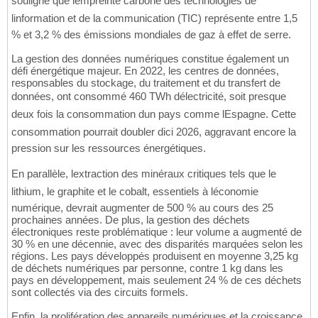
souligne que lempreinte carbone des technologies de
linformation et de la communication (TIC) représente entre 1,5
% et 3,2 % des émissions mondiales de gaz à effet de serre.
La gestion des données numériques constitue également un
défi énergétique majeur. En 2022, les centres de données,
responsables du stockage, du traitement et du transfert de
données, ont consommé 460 TWh délectricité, soit presque
deux fois la consommation dun pays comme lEspagne. Cette
consommation pourrait doubler dici 2026, aggravant encore la
pression sur les ressources énergétiques.
En parallèle, lextraction des minéraux critiques tels que le
lithium, le graphite et le cobalt, essentiels à léconomie
numérique, devrait augmenter de 500 % au cours des 25
prochaines années. De plus, la gestion des déchets
électroniques reste problématique : leur volume a augmenté de
30 % en une décennie, avec des disparités marquées selon les
régions. Les pays développés produisent en moyenne 3,25 kg
de déchets numériques par personne, contre 1 kg dans les
pays en développement, mais seulement 24 % de ces déchets
sont collectés via des circuits formels.
Enfin, la prolifération des appareils numériques et la croissance