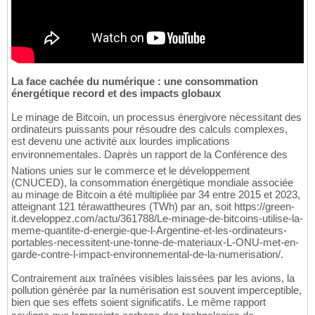
La face cachée du numérique : une consommation
énergétique record et des impacts globaux
Le minage de Bitcoin, un processus énergivore nécessitant des
ordinateurs puissants pour résoudre des calculs complexes,
est devenu une activité aux lourdes implications
environnementales. Daprès un rapport de la Conférence des
Nations unies sur le commerce et le développement
(CNUCED), la consommation énergétique mondiale associée
au minage de Bitcoin a été multipliée par 34 entre 2015 et 2023,
atteignant 121 térawattheures (TWh) par an, soit https://green-
it.developpez.com/actu/361788/Le-minage-de-bitcoins-utilise-la-
meme-quantite-d-energie-que-l-Argentine-et-les-ordinateurs-
portables-necessitent-une-tonne-de-materiaux-L-ONU-met-en-
garde-contre-l-impact-environnemental-de-la-numerisation/.
Contrairement aux traînées visibles laissées par les avions, la
pollution générée par la numérisation est souvent imperceptible,
bien que ses effets soient significatifs. Le même rapport