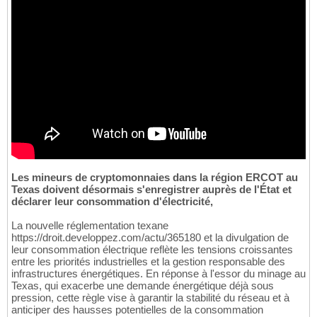
Les mineurs de cryptomonnaies dans la région ERCOT au
Texas doivent désormais s'enregistrer auprès de l'État et
déclarer leur consommation d'électricité,
La nouvelle réglementation texane
https://droit.developpez.com/actu/365180 et la divulgation de
leur consommation électrique reflète les tensions croissantes
entre les priorités industrielles et la gestion responsable des
infrastructures énergétiques. En réponse à l'essor du minage au
Texas, qui exacerbe une demande énergétique déjà sous
pression, cette règle vise à garantir la stabilité du réseau et à
anticiper des hausses potentielles de la consommation