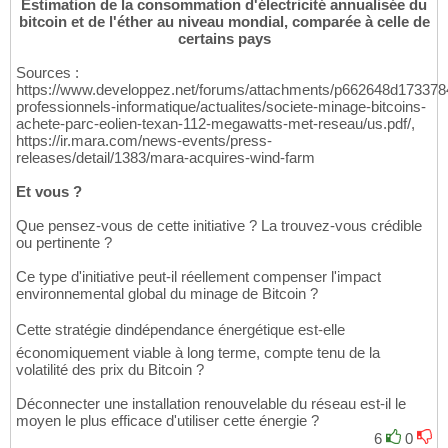
Estimation de la consommation d'électricité annualisée du
bitcoin et de l'éther au niveau mondial, comparée à celle de
certains pays
Sources :
https://www.developpez.net/forums/attachments/p662648d173378
professionnels-informatique/actualites/societe-minage-bitcoins-
achete-parc-eolien-texan-112-megawatts-met-reseau/us.pdf/,
https://ir.mara.com/news-events/press-
releases/detail/1383/mara-acquires-wind-farm
Et vous ?
Que pensez-vous de cette initiative ? La trouvez-vous crédible
ou pertinente ?
Ce type d'initiative peut-il réellement compenser l'impact
environnemental global du minage de Bitcoin ?
Cette stratégie dindépendance énergétique est-elle
économiquement viable à long terme, compte tenu de la
volatilité des prix du Bitcoin ?
Déconnecter une installation renouvelable du réseau est-il le
moyen le plus efficace d'utiliser cette énergie ?
6
0