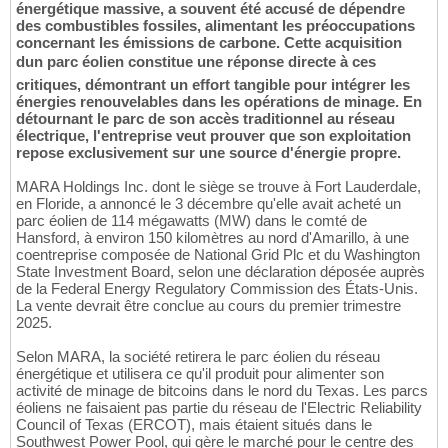
énergétique massive, a souvent été accusé de dépendre
des combustibles fossiles, alimentant les préoccupations
concernant les émissions de carbone. Cette acquisition
dun parc éolien constitue une réponse directe à ces
critiques, démontrant un effort tangible pour intégrer les
énergies renouvelables dans les opérations de minage. En
détournant le parc de son accès traditionnel au réseau
électrique, l'entreprise veut prouver que son exploitation
repose exclusivement sur une source d'énergie propre.
MARA Holdings Inc. dont le siège se trouve à Fort Lauderdale,
en Floride, a annoncé le 3 décembre qu'elle avait acheté un
parc éolien de 114 mégawatts (MW) dans le comté de
Hansford, à environ 150 kilomètres au nord d'Amarillo, à une
coentreprise composée de National Grid Plc et du Washington
State Investment Board, selon une déclaration déposée auprès
de la Federal Energy Regulatory Commission des États-Unis.
La vente devrait être conclue au cours du premier trimestre
2025.
Selon MARA, la société retirera le parc éolien du réseau
énergétique et utilisera ce qu'il produit pour alimenter son
activité de minage de bitcoins dans le nord du Texas. Les parcs
éoliens ne faisaient pas partie du réseau de l'Electric Reliability
Council of Texas (ERCOT), mais étaient situés dans le
Southwest Power Pool, qui gère le marché pour le centre des