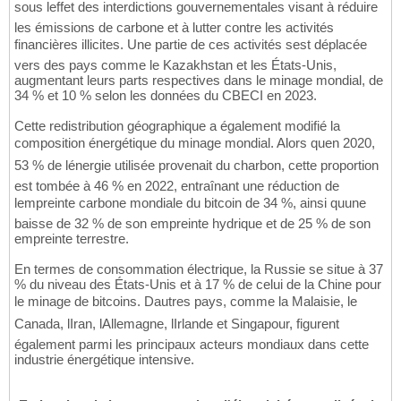
sous leffet des interdictions gouvernementales visant à réduire
les émissions de carbone et à lutter contre les activités
financières illicites. Une partie de ces activités sest déplacée
vers des pays comme le Kazakhstan et les États-Unis,
augmentant leurs parts respectives dans le minage mondial, de
34 % et 10 % selon les données du CBECI en 2023.
Cette redistribution géographique a également modifié la
composition énergétique du minage mondial. Alors quen 2020,
53 % de lénergie utilisée provenait du charbon, cette proportion
est tombée à 46 % en 2022, entraînant une réduction de
lempreinte carbone mondiale du bitcoin de 34 %, ainsi quune
baisse de 32 % de son empreinte hydrique et de 25 % de son
empreinte terrestre.
En termes de consommation électrique, la Russie se situe à 37
% du niveau des États-Unis et à 17 % de celui de la Chine pour
le minage de bitcoins. Dautres pays, comme la Malaisie, le
Canada, lIran, lAllemagne, lIrlande et Singapour, figurent
également parmi les principaux acteurs mondiaux dans cette
industrie énergétique intensive.