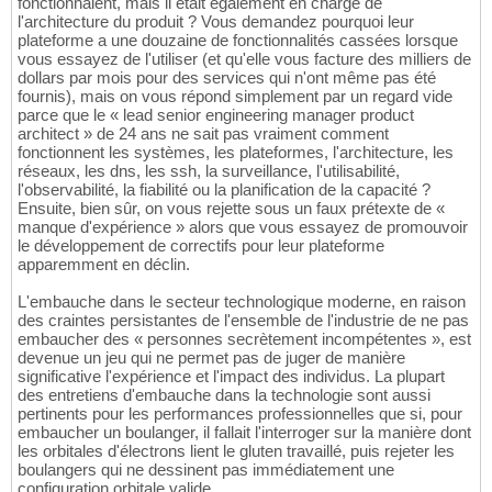
fonctionnaient, mais il était également en charge de
l'architecture du produit ? Vous demandez pourquoi leur
plateforme a une douzaine de fonctionnalités cassées lorsque
vous essayez de l'utiliser (et qu'elle vous facture des milliers de
dollars par mois pour des services qui n'ont même pas été
fournis), mais on vous répond simplement par un regard vide
parce que le « lead senior engineering manager product
architect » de 24 ans ne sait pas vraiment comment
fonctionnent les systèmes, les plateformes, l'architecture, les
réseaux, les dns, les ssh, la surveillance, l'utilisabilité,
l'observabilité, la fiabilité ou la planification de la capacité ?
Ensuite, bien sûr, on vous rejette sous un faux prétexte de «
manque d'expérience » alors que vous essayez de promouvoir
le développement de correctifs pour leur plateforme
apparemment en déclin.
L'embauche dans le secteur technologique moderne, en raison
des craintes persistantes de l'ensemble de l'industrie de ne pas
embaucher des « personnes secrètement incompétentes », est
devenue un jeu qui ne permet pas de juger de manière
significative l'expérience et l'impact des individus. La plupart
des entretiens d'embauche dans la technologie sont aussi
pertinents pour les performances professionnelles que si, pour
embaucher un boulanger, il fallait l'interroger sur la manière dont
les orbitales d'électrons lient le gluten travaillé, puis rejeter les
boulangers qui ne dessinent pas immédiatement une
configuration orbitale valide.