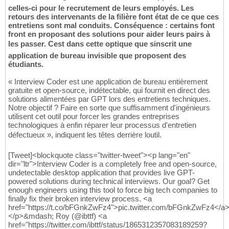
celles-ci pour le recrutement de leurs employés. Les
retours des intervenants de la filière font état de ce que ces
entretiens sont mal conduits. Conséquence : certains font
front en proposant des solutions pour aider leurs pairs à
les passer. Cest dans cette optique que sinscrit une
application de bureau invisible que proposent des
étudiants.
« Interview Coder est une application de bureau entièrement
gratuite et open-source, indétectable, qui fournit en direct des
solutions alimentées par GPT lors des entretiens techniques.
Notre objectif ? Faire en sorte que suffisamment d'ingénieurs
utilisent cet outil pour forcer les grandes entreprises
technologiques à enfin réparer leur processus d'entretien
défectueux », indiquent les têtes derrière loutil.
[Tweet]<blockquote class="twitter-tweet"><p lang="en"
dir="ltr">Interview Coder is a completely free and open-source,
undetectable desktop application that provides live GPT-
powered solutions during technical interviews. Our goal? Get
enough engineers using this tool to force big tech companies to
finally fix their broken interview process. <a
href="https://t.co/bFGnkZwFz4">pic.twitter.com/bFGnkZwFz4</a
</p>&mdash; Roy (@ibttf) <a
href="https://twitter.com/ibttf/status/1865312357083189259?