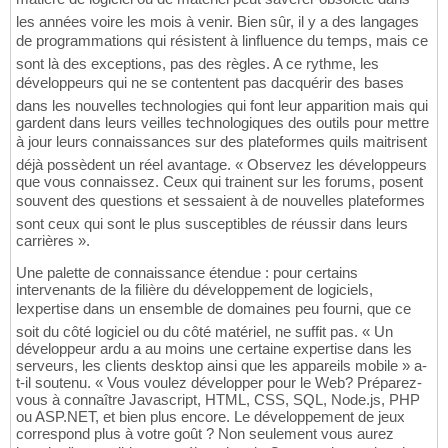
les années voire les mois à venir. Bien sûr, il y a des langages
de programmations qui résistent à linfluence du temps, mais ce
sont là des exceptions, pas des règles. A ce rythme, les
développeurs qui ne se contentent pas dacquérir des bases
dans les nouvelles technologies qui font leur apparition mais qui
gardent dans leurs veilles technologiques des outils pour mettre
à jour leurs connaissances sur des plateformes quils maitrisent
déjà possèdent un réel avantage. « Observez les développeurs
que vous connaissez. Ceux qui trainent sur les forums, posent
souvent des questions et sessaient à de nouvelles plateformes
sont ceux qui sont le plus susceptibles de réussir dans leurs
carrières ».
Une palette de connaissance étendue : pour certains
intervenants de la filière du développement de logiciels,
lexpertise dans un ensemble de domaines peu fourni, que ce
soit du côté logiciel ou du côté matériel, ne suffit pas. « Un
développeur ardu a au moins une certaine expertise dans les
serveurs, les clients desktop ainsi que les appareils mobile » a-
t-il soutenu. « Vous voulez développer pour le Web? Préparez-
vous à connaître Javascript, HTML, CSS, SQL, Node.js, PHP
ou ASP.NET, et bien plus encore. Le développement de jeux
correspond plus à votre goût ? Non seulement vous aurez