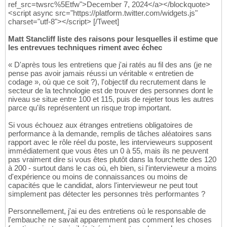
ref_src=twsrc%5Etfw">December 7, 2024</a></blockquote>
<script async src="https://platform.twitter.com/widgets.js"
charset="utf-8"></script> [/Tweet]
Matt Stancliff liste des raisons pour lesquelles il estime que
les entrevues techniques riment avec échec
« D'après tous les entretiens que j'ai ratés au fil des ans (je ne
pense pas avoir jamais réussi un véritable « entretien de
codage », où que ce soit ?), l'objectif du recrutement dans le
secteur de la technologie est de trouver des personnes dont le
niveau se situe entre 100 et 115, puis de rejeter tous les autres
parce qu'ils représentent un risque trop important.
Si vous échouez aux étranges entretiens obligatoires de
performance à la demande, remplis de tâches aléatoires sans
rapport avec le rôle réel du poste, les intervieweurs supposent
immédiatement que vous êtes un 0 à 55, mais ils ne peuvent
pas vraiment dire si vous êtes plutôt dans la fourchette des 120
à 200 - surtout dans le cas où, eh bien, si l'intervieweur a moins
d'expérience ou moins de connaissances ou moins de
capacités que le candidat, alors l'intervieweur ne peut tout
simplement pas détecter les personnes très performantes ?
Personnellement, j'ai eu des entretiens où le responsable de
l'embauche ne savait apparemment pas comment les choses