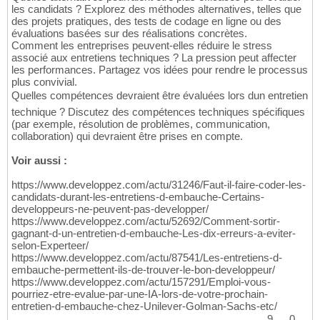
les candidats ? Explorez des méthodes alternatives, telles que
des projets pratiques, des tests de codage en ligne ou des
évaluations basées sur des réalisations concrètes.
Comment les entreprises peuvent-elles réduire le stress
associé aux entretiens techniques ? La pression peut affecter
les performances. Partagez vos idées pour rendre le processus
plus convivial.
Quelles compétences devraient être évaluées lors dun entretien
technique ? Discutez des compétences techniques spécifiques
(par exemple, résolution de problèmes, communication,
collaboration) qui devraient être prises en compte.
Voir aussi :
https://www.developpez.com/actu/31246/Faut-il-faire-coder-les-
candidats-durant-les-entretiens-d-embauche-Certains-
developpeurs-ne-peuvent-pas-developper/
https://www.developpez.com/actu/52692/Comment-sortir-
gagnant-d-un-entretien-d-embauche-Les-dix-erreurs-a-eviter-
selon-Experteer/
https://www.developpez.com/actu/87541/Les-entretiens-d-
embauche-permettent-ils-de-trouver-le-bon-developpeur/
https://www.developpez.com/actu/157291/Emploi-vous-
pourriez-etre-evalue-par-une-IA-lors-de-votre-prochain-
entretien-d-embauche-chez-Unilever-Golman-Sachs-etc/
9
0