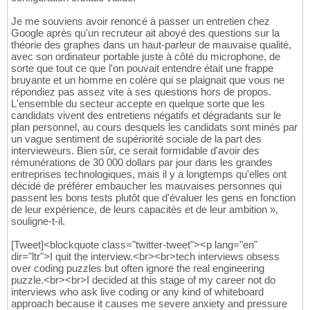
Je me souviens avoir renoncé à passer un entretien chez
Google après qu'un recruteur ait aboyé des questions sur la
théorie des graphes dans un haut-parleur de mauvaise qualité,
avec son ordinateur portable juste à côté du microphone, de
sorte que tout ce que l'on pouvait entendre était une frappe
bruyante et un homme en colère qui se plaignait que vous ne
répondiez pas assez vite à ses questions hors de propos.
L'ensemble du secteur accepte en quelque sorte que les
candidats vivent des entretiens négatifs et dégradants sur le
plan personnel, au cours desquels les candidats sont minés par
un vague sentiment de supériorité sociale de la part des
intervieweurs. Bien sûr, ce serait formidable d'avoir des
rémunérations de 30 000 dollars par jour dans les grandes
entreprises technologiques, mais il y a longtemps qu'elles ont
décidé de préférer embaucher les mauvaises personnes qui
passent les bons tests plutôt que d'évaluer les gens en fonction
de leur expérience, de leurs capacités et de leur ambition »,
souligne-t-il.
[Tweet]<blockquote class="twitter-tweet"><p lang="en"
dir="ltr">I quit the interview.<br><br>tech interviews obsess
over coding puzzles but often ignore the real engineering
puzzle.<br><br>I decided at this stage of my career not do
interviews who ask live coding or any kind of whiteboard
approach because it causes me severe anxiety and pressure