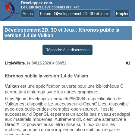
Developpez.com
Le Club des Développeurs et IT Pro
Actus
Forum D�veloppement 2D, 3D et Jeux
Emploi
Développement 2D, 3D et Jeux
:
Khronos publie la
version 1.4 de Vulkan
Répondre à la discussion
LittleWhite
,
le 04/12/2024 à 08h52
#1
Khronos publie la version 1.4 de Vulkan
Vulkan
est une spécification ouverte pour une bibliothèque C
permettant dinteragir avec les cartes graphique,
https://jeux.developpez.com/actu/96088/La-specification-de-
Vulkan-est-disponible-Le-successeur-d-OpenGL-est-disponible-
avec-des-outils-et-des-exemples-open-source/. Il est le
successeur d'OpenGL et permet un accès bas niveau et adapté
aux matériels modernes. Autrement dit, c'est une alternative à
DirectX 12 pouvant aussi être utilisé sur Linux ou sur les
mobiles, pour peu qu'une implémentation soit fournie par le
constructeur.