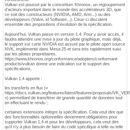
Vulkan est poussé par le consortium Khronos, un regroupement
d'acteurs important dans le monde des accélérateurs 3D, que
ce soit des constructeurs (NVIDIA, AMD, Arm...) ou des
développeurs (Valve, id Software...). Ceux-ci discutent
ensemble des propositions d'évolution de la spécification.
Aujourd'hui, Vulkan passe en version 1.4. Pour y avoir accès, il
faudra attendre une mise à jour du pilote graphique, mais déjà,
le support sur carte NVIDIA est assuré par le pilote open source
NVK, implémenté dans Mesa 25 et sera très rapidement suivi
par les pilotes propriétaires.
https://www.khronos.org/conformance/adopters/conformant-
products/vulkan donne une indication sur le support des
spécifications.
Vulkan 1.4 apporte :
les transferts en flux («
https://docs.vulkan.org/features/latest/features/proposals/VK_
») permettant de transférer de grande quantité de données tout
en effectuant le rendu ;
certaines extensions intègre la spécification. Cela veut dire que
des fonctionnalités optionnelles deviennent obligatoires pour
supporter Vulkan 1.4 et pour les développeurs, cela veut dire
qu'il n'y a plus besoin de faire du code spécifique à telle ou telle