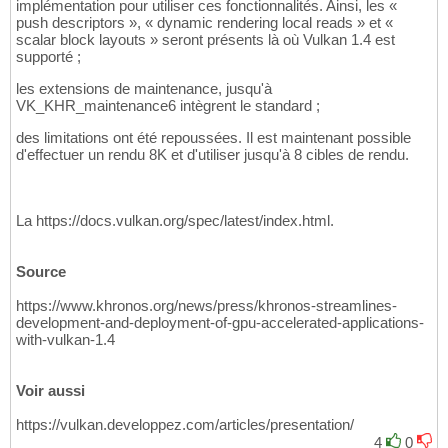
implémentation pour utiliser ces fonctionnalités. Ainsi, les «
push descriptors », « dynamic rendering local reads » et «
scalar block layouts » seront présents là où Vulkan 1.4 est
supporté ;
les extensions de maintenance, jusqu'à
VK_KHR_maintenance6 intègrent le standard ;
des limitations ont été repoussées. Il est maintenant possible
d'effectuer un rendu 8K et d'utiliser jusqu'à 8 cibles de rendu.
La https://docs.vulkan.org/spec/latest/index.html.
Source
https://www.khronos.org/news/press/khronos-streamlines-
development-and-deployment-of-gpu-accelerated-applications-
with-vulkan-1.4
Voir aussi
https://vulkan.developpez.com/articles/presentation/
4
0