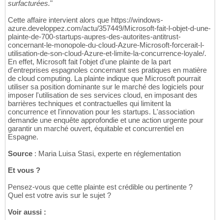
surfacturées.
"
Cette affaire intervient alors que https://windows-
azure.developpez.com/actu/357449/Microsoft-fait-l-objet-d-une-
plainte-de-700-startups-aupres-des-autorites-antitrust-
concernant-le-monopole-du-cloud-Azure-Microsoft-forcerait-l-
utilisation-de-son-cloud-Azure-et-limite-la-concurrence-loyale/.
En effet, Microsoft fait l'objet d'une plainte de la part
d'entreprises espagnoles concernant ses pratiques en matière
de cloud computing. La plainte indique que Microsoft pourrait
utiliser sa position dominante sur le marché des logiciels pour
imposer l'utilisation de ses services cloud, en imposant des
barrières techniques et contractuelles qui limitent la
concurrence et l'innovation pour les startups. L'association
demande une enquête approfondie et une action urgente pour
garantir un marché ouvert, équitable et concurrentiel en
Espagne.
Source
: Maria Luisa Stasi, experte en réglementation
Et vous ?
Pensez-vous que cette plainte est crédible ou pertinente ?
Quel est votre avis sur le sujet ?
Voir aussi :