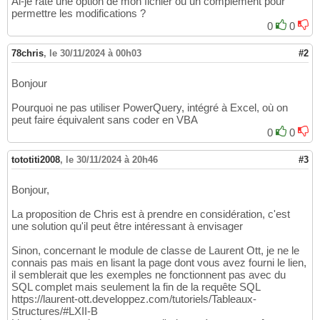
Ai-je raté une option de mon fichier ou un complément pour
permettre les modifications ?
0
0
78chris
,
le 30/11/2024 à 00h03
#2
Bonjour
Pourquoi ne pas utiliser PowerQuery, intégré à Excel, où on
peut faire équivalent sans coder en VBA
0
0
tototiti2008
,
le 30/11/2024 à 20h46
#3
Bonjour,
La proposition de Chris est à prendre en considération, c'est
une solution qu'il peut être intéressant à envisager
Sinon, concernant le module de classe de Laurent Ott, je ne le
connais pas mais en lisant la page dont vous avez fourni le lien,
il semblerait que les exemples ne fonctionnent pas avec du
SQL complet mais seulement la fin de la requête SQL
https://laurent-ott.developpez.com/tutoriels/Tableaux-
Structures/#LXII-B