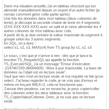
Dans ma situation actuelle, j'ai un tableau structuré qui est
alimenté manuellement depuis un export d'un autre fichier (je
verrais comment gérer cette partie après)
Une fois les données dans mon tableau (deux colonnes de
texte), je découpe la seconde chaine de texte en 4 segments
(XXX-XXX-XXX-XXX) avec un split et je viens alimenter les 4
autres colonnes de mon tableau avec cela.
A partir de là, je dois extraire la valeur maximale du segment 4,
groupé selon les 3 autres segments.
En SQL, on a donc :
select s1, s2, s3, MAX(s4) from TS group by s1, s2, s3
Le souci, c'est que je n'arrive à rien : dès que je lance la
fonction TS_RequeteSQL qui appelle la fonction
TS_ExecuterSQL, j'ai un message "Erreur d'exécution
-2147467259 (80004005) : Mise à jour impossible. La base de
données ou l'objet est en lecture seule".
Sauf que rien n'est en lecture seule, et ma requête ne fait qu'un
select. J'ai beau regarder le code, je ne vois pas d'erreur et
même en forçant IMEX=2, cela ne fonctionne pas.
J'avoue être perplexe, car en revanche, je peux copier/coller
des colonnes entre les deux tableaux avec la fonction
TS_CopierValeurColonne. Donc, je ne suis pas en lecture
seule.