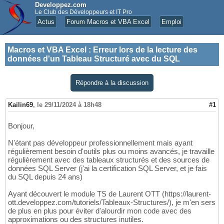
Developpez.com
Le Club des Développeurs et IT Pro
Actus
Forum Macros et VBA Excel
Emploi
Macros et VBA Excel
:
Erreur lors de la lecture des
données d'un Tableau Structuré avec du SQL
Répondre à la discussion
Kailin69
,
le 29/11/2024 à 18h48
#1
Bonjour,
N'étant pas développeur professionnellement mais ayant
régulièrement besoin d'outils plus ou moins avancés, je travaille
régulièrement avec des tableaux structurés et des sources de
données SQL Server (j'ai la certification SQL Server, et je fais
du SQL depuis 24 ans)
Ayant découvert le module TS de Laurent OTT (https://laurent-
ott.developpez.com/tutoriels/Tableaux-Structures/), je m'en sers
de plus en plus pour éviter d'alourdir mon code avec des
approximations ou des structures inutiles.