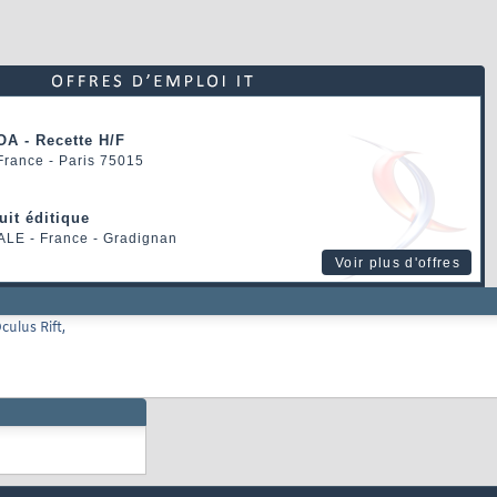
OA - Recette H/F
 France - Paris 75015
uit éditique
ALE
- France - Gradignan
Voir plus d'offres
culus Rift,