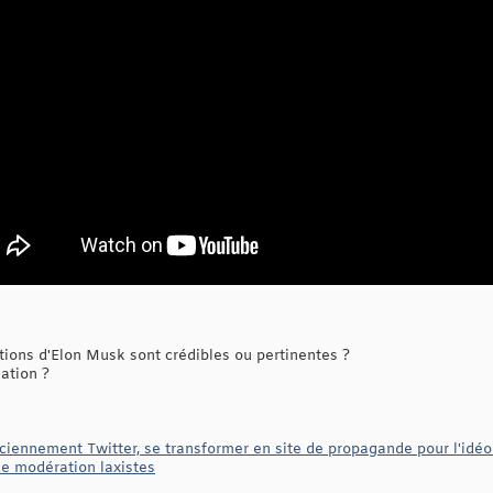
ions d'Elon Musk sont crédibles ou pertinentes ?
uation ?
nciennement Twitter, se transformer en site de propagande pour l'id
de modération laxistes