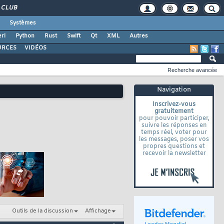
CLUB
Systèmes
rl
Python
Rust
Swift
Qt
XML
Autres
URCES
VIDÉOS
Recherche avancée
Navigation
Inscrivez-vous
gratuitement
pour pouvoir participer,
suivre les réponses en
temps réel, voter pour
les messages, poser vos
propres questions et
recevoir la newsletter
Outils de la discussion
Affichage