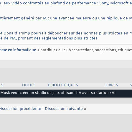
 jeux vidéo confrontés au plafond de performance : Sony, Microsoft et
entièrement généré par IA : une avancée majeure ou une réplique de M
et Donald Trump pourrait déboucher sur des normes plus strictes en m
 de l'IA, prônant des réglementations plus strictes
esse en informatique
. Contribuez au club : corrections, suggestions, critiques,
LS
OUTILS
BIBLIOTHEQUES
LIVRES
Musk veut créer un studio de jeux utilisant l'IA avec sa startup xAI
iscussion précédente
|
Discussion suivante
»