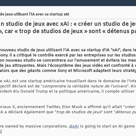
 jeux utilisant l'IA avec sa startup xAI
 studio de jeux avec xAI : « créer un studio de je
, car « trop de studios de jeux » sont « détenus p
ouveau studio de jeux utilisant l'IA avec sa startup d'IA "xAI", dans 
ony. Il a critiqué le contrôle exercé par les entreprises sur les studi
 Son nouveau studio se concentrera sur l'amusement et évitera les mes
de jeu attrayantes. Mais l'écosystème des jeux vidéo est confronté à d
alors que des géants comme Sony et Microsoft adaptent leurs stratég
 xAI, est une startup américaine travaillant dans le domaine de l'intel
ectif déclaré est de "
comprendre la véritable nature de l'univers
". A
sident élu Donald Trump et la politique américaine, il compte utiliser
iaux X, anciennement Twitter, Elon Musk a affirmé qu'il allait "
créer
sk a déclaré également que "
trop de studios de jeux
" sont "
détenus pa
re owned by massive corporations.
@xAI
is going to start an AI gam
d