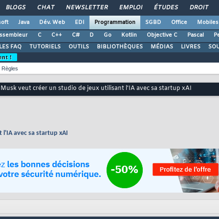
BLOGS
CHAT
NEWSLETTER
EMPLOI
ÉTUDES
DROIT
oft
Java
Dév. Web
EDI
Programmation
SGBD
Office
Mobiles
ssembleur
C
C++
C#
D
Go
Kotlin
Objective C
Pascal
Pe
LES FAQ
TUTORIELS
OUTILS
BIBLIOTHÈQUES
MÉDIAS
LIVRES
SO
ent !
Règles
Musk veut créer un studio de jeux utilisant l'IA avec sa startup xAI
 l'IA avec sa startup xAI