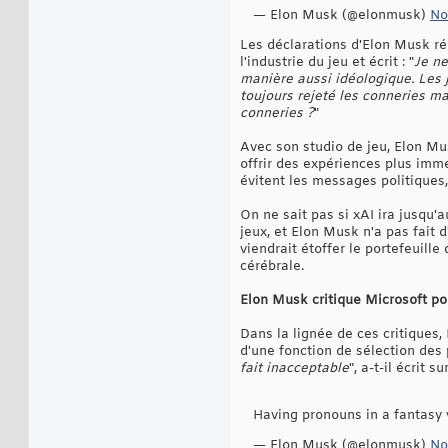
— Elon Musk (@elonmusk)
No
Les déclarations d'Elon Musk ré
l'industrie du jeu et écrit : "
Je ne
manière aussi idéologique. Les j
toujours rejeté les conneries m
conneries ?
"
Avec son studio de jeu, Elon Mus
offrir des expériences plus imme
évitent les messages politiques
On ne sait pas si xAI ira jusqu'
jeux, et Elon Musk n'a pas fait d
viendrait étoffer le portefeuille
cérébrale.
Elon Musk critique Microsoft po
Dans la lignée de ces critiques,
d'une fonction de sélection des
fait inacceptable
", a-t-il écrit 
Having pronouns in a fantasy 
— Elon Musk (@elonmusk)
No