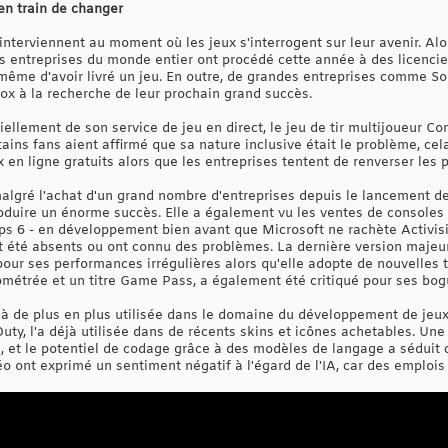
en train de changer
terviennent au moment où les jeux s'interrogent sur leur avenir. Alor
es entreprises du monde entier ont procédé cette année à des licenc
même d'avoir livré un jeu. En outre, de grandes entreprises comme So
ox à la recherche de leur prochain grand succès.
tiellement de son service de jeu en direct, le jeu de tir multijoueur 
ins fans aient affirmé que sa nature inclusive était le problème, cel
ux en ligne gratuits alors que les entreprises tentent de renverser le
algré l'achat d'un grand nombre d'entreprises depuis le lancement d
duire un énorme succès. Elle a également vu les ventes de consoles 
Ops 6 - en développement bien avant que Microsoft ne rachète Activisi
t été absents ou ont connu des problèmes. La dernière version majeur
pour ses performances irrégulières alors qu'elle adopte de nouvelles 
nométrée et un titre Game Pass, a également été critiqué pour ses bog
éjà de plus en plus utilisée dans le domaine du développement de jeux.
Duty, l'a déjà utilisée dans de récents skins et icônes achetables. Un
, et le potentiel de codage grâce à des modèles de langage a séduit c
déo ont exprimé un sentiment négatif à l'égard de l'IA, car des emploi