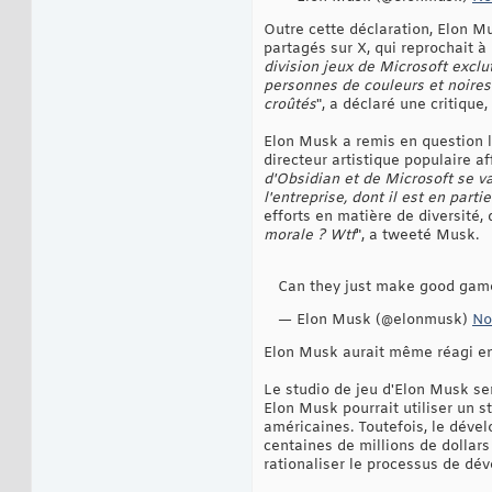
Outre cette déclaration, Elon M
partagés sur X, qui reprochait à
division jeux de Microsoft exclu
personnes de couleurs et noires 
croûtés
", a déclaré une critique
Elon Musk a remis en question la
directeur artistique populaire aff
d'Obsidian et de Microsoft se va
l'entreprise, dont il est en part
efforts en matière de diversité, d
morale ? Wtf
", a tweeté Musk.
Can they just make good game
— Elon Musk (@elonmusk)
No
Elon Musk aurait même réagi en
Le studio de jeu d'Elon Musk ser
Elon Musk pourrait utiliser un s
américaines. Toutefois, le déve
centaines de millions de dollars
rationaliser le processus de dé