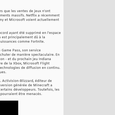
s que les ventes de jeux n'ont
iements massifs. Netflix a récemment
ny et Microsoft voient actuellement
Concord ayant été supprimé en l'espace
a est principalement dû à la
s puissances comme Fortnite.
e Game Pass, son service
chuter de manière spectaculaire. En
on - et du prochain jeu Indiana
e de la Xbox, Microsoft Flight
technologies de diffusion en continu.
ues.
 Activision-Blizzard, éditeur de
e version générée de Minecraft a
ertains développeurs. Toutefois, les
s pourraient être menacés.