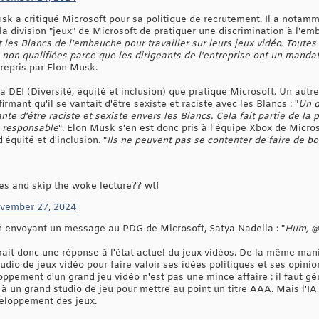
usk a critiqué Microsoft pour sa politique de recrutement. Il a nota
 la division "jeux" de Microsoft de pratiquer une discrimination à l'em
t les Blancs de l'embauche pour travailler sur leurs jeux vidéo. Toutes
non qualifiées parce que les dirigeants de l'entreprise ont un mandat 
, repris par Elon Musk.
 DEI (Diversité, équité et inclusion) que pratique Microsoft. Un autre
irmant qu'il se vantait d'être sexiste et raciste avec les Blancs : "
Un d
nte d'être raciste et sexiste envers les Blancs. Cela fait partie de la
ie responsable
". Elon Musk s'en est donc pris à l'équipe Xbox de Micros
'équité et d'inclusion. "
Ils ne peuvent pas se contenter de faire de bo
s and skip the woke lecture?? wtf
vember 27, 2024
 envoyant un message au PDG de Microsoft, Satya Nadella : "
Hum, @s
ait donc une réponse à l'état actuel du jeux vidéos. De la même manièr
tudio de jeux vidéo pour faire valoir ses idées politiques et ses opinio
loppement d'un grand jeu vidéo n'est pas une mince affaire : il faut 
 à un grand studio de jeu pour mettre au point un titre AAA. Mais l'IA
veloppement des jeux.