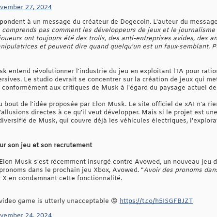
vember 27, 2024
pondent à un message du créateur de Dogecoin. L'auteur du message a
 comprends pas comment les développeurs de jeux et le journalisme s
oueurs ont toujours été des trolls, des anti-entreprises avides, des a
anipulatrices et peuvent dire quand quelqu'un est un faux-semblant. 
k entend révolutionner l'industrie du jeu en exploitant l'IA pour rati
rsives. Le studio devrait se concentrer sur la création de jeux qui me
, conformément aux critiques de Musk à l'égard du paysage actuel de
au bout de l'idée proposée par Elon Musk. Le site officiel de xAI n'a r
'allusions directes à ce qu'il veut développer. Mais si le projet est une
 diversifié de Musk, qui couvre déjà les véhicules électriques, l'explor
ur son jeu et son recrutement
 Elon Musk s'est récemment insurgé contre Avowed, un nouveau jeu d'Ob
 pronoms dans le prochain jeu Xbox, Avowed. "
Avoir des pronoms dans 
sur X en condamnant cette fonctionnalité.
video game is utterly unacceptable 😡
https://t.co/h5ISGFBJZT
vember 24, 2024