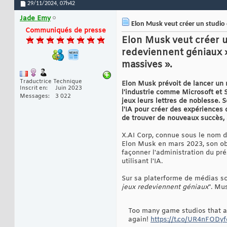
29/11/2024,
07h42
Jade Emy
Elon Musk veut créer un studio de
Communiqués de presse
Elon Musk veut créer un
redeviennent géniaux »
massives ».
Traductrice Technique
Elon Musk prévoit de lancer un n
Inscrit en
Juin 2023
l'industrie comme Microsoft et S
Messages
3 022
jeux leurs lettres de noblesse.
l'IA pour créer des expériences 
de trouver de nouveaux succès, 
X.AI Corp, connue sous le nom de
Elon Musk en mars 2023, son obj
façonner l'administration du pré
utilisant l'IA.
Sur sa platerforme de médias soc
jeux redeviennent géniaux
". Mu
Too many game studios that a
again!
https://t.co/UR4nFODyf