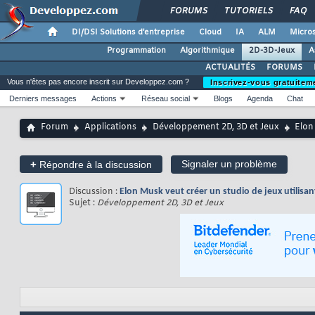
FORUMS
TUTORIELS
FAQ
DI/DSI Solutions d'entreprise
Cloud
IA
ALM
Micros
Programmation
Algorithmique
2D-3D-Jeux
A
ACTUALITÉS
FORUMS
Vous n'êtes pas encore inscrit sur Developpez.com ?
Inscrivez-vous gratuitem
Derniers messages
Actions
Réseau social
Blogs
Agenda
Chat
Forum
Applications
Développement 2D, 3D et Jeux
Elon 
+
Signaler un problème
Répondre à la discussion
Discussion :
Elon Musk veut créer un studio de jeux utilisant
Sujet :
Développement 2D, 3D et Jeux