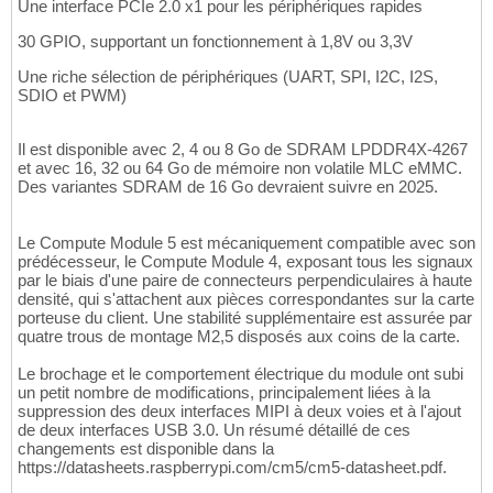
Une interface PCIe 2.0 x1 pour les périphériques rapides
30 GPIO, supportant un fonctionnement à 1,8V ou 3,3V
Une riche sélection de périphériques (UART, SPI, I2C, I2S,
SDIO et PWM)
Il est disponible avec 2, 4 ou 8 Go de SDRAM LPDDR4X-4267
et avec 16, 32 ou 64 Go de mémoire non volatile MLC eMMC.
Des variantes SDRAM de 16 Go devraient suivre en 2025.
Le Compute Module 5 est mécaniquement compatible avec son
prédécesseur, le Compute Module 4, exposant tous les signaux
par le biais d'une paire de connecteurs perpendiculaires à haute
densité, qui s'attachent aux pièces correspondantes sur la carte
porteuse du client. Une stabilité supplémentaire est assurée par
quatre trous de montage M2,5 disposés aux coins de la carte.
Le brochage et le comportement électrique du module ont subi
un petit nombre de modifications, principalement liées à la
suppression des deux interfaces MIPI à deux voies et à l'ajout
de deux interfaces USB 3.0. Un résumé détaillé de ces
changements est disponible dans la
https://datasheets.raspberrypi.com/cm5/cm5-datasheet.pdf.