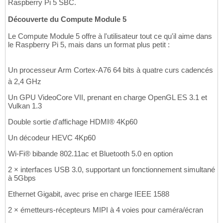
Raspberry Pi 5 SBC.
Découverte du Compute Module 5
Le Compute Module 5 offre à l'utilisateur tout ce qu'il aime dans
le Raspberry Pi 5, mais dans un format plus petit :
Un processeur Arm Cortex-A76 64 bits à quatre curs cadencés
à 2,4 GHz
Un GPU VideoCore VII, prenant en charge OpenGL ES 3.1 et
Vulkan 1.3
Double sortie d'affichage HDMI® 4Kp60
Un décodeur HEVC 4Kp60
Wi-Fi® bibande 802.11ac et Bluetooth 5.0 en option
2 × interfaces USB 3.0, supportant un fonctionnement simultané
à 5Gbps
Ethernet Gigabit, avec prise en charge IEEE 1588
2 × émetteurs-récepteurs MIPI à 4 voies pour caméra/écran