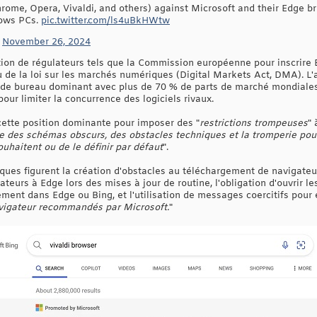
Chrome, Opera, Vivaldi, and others) against Microsoft and their Edge br
dows PCs.
pic.twitter.com/ls4uBkHWtw
)
November 26, 2024
tion de régulateurs tels que la Commission européenne pour inscrire E
u de la loi sur les marchés numériques (Digital Markets Act, DMA). L
n de bureau dominant avec plus de 70 % de parts de marché mondiales
our limiter la concurrence des logiciels rivaux.
 cette position dominante pour imposer des "
restrictions trompeuses
" 
ise des schémas obscurs, des obstacles techniques et la tromperie 
ouhaitent ou de le définir par défaut
".
ues figurent la création d'obstacles au téléchargement de navigateurs
teurs à Edge lors des mises à jour de routine, l'obligation d'ouvrir le
ent dans Edge ou Bing, et l'utilisation de messages coercitifs pour e
avigateur recommandés par Microsoft.
"