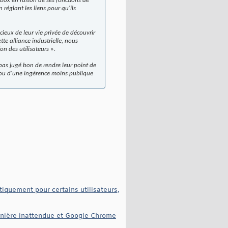
vebox en raison de ses fonctions de
réglant les liens pour qu'ils
cieux de leur vie privée de découvrir
te alliance industrielle, nous
on des utilisateurs
».
pas jugé bon de rendre leur point de
t ou d'une ingérence moins publique
quement pour certains utilisateurs,
manière inattendue et Google Chrome