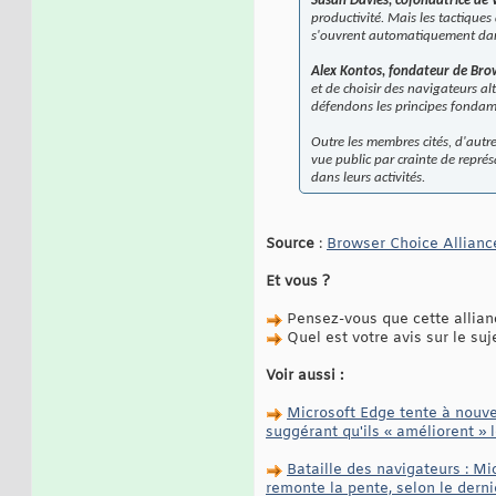
Susan Davies, cofondatrice d
productivité. Mais les tactiques
s'ouvrent automatiquement dans 
Alex Kontos, fondateur de Br
et de choisir des navigateurs al
défendons les principes fondame
Outre les membres cités, d'autr
vue public par crainte de repré
dans leurs activités.
Source
:
Browser Choice Allianc
Et vous ?
Pensez-vous que cette allianc
Quel est votre avis sur le suj
Voir aussi :
Microsoft Edge tente à nouve
suggérant qu'ils « améliorent » 
Bataille des navigateurs : M
remonte la pente, selon le derni