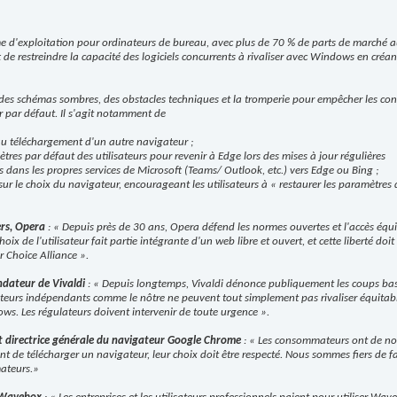
me d'exploitation pour ordinateurs de bureau, avec plus de 70 % de parts de marché 
de restreindre la capacité des logiciels concurrents à rivaliser avec Windows en créan
se des schémas sombres, des obstacles techniques et la tromperie pour empêcher les 
ir par défaut. Il s'agit notamment de
au téléchargement d'un autre navigateur ;
res par défaut des utilisateurs pour revenir à Edge lors des mises à jour régulières
s dans les propres services de Microsoft (Teams/ Outlook, etc.) vers Edge ou Bing ;
 sur le choix du navigateur, encourageant les utilisateurs à « restaurer les paramètr
rs, Opera
: «
Depuis près de 30 ans, Opera défend les normes ouvertes et l'accès équi
choix de l'utilisateur fait partie intégrante d'un web libre et ouvert, et cette liberté do
r Choice Alliance
».
ndateur de Vivaldi
: «
Depuis longtemps, Vivaldi dénonce publiquement les coups bas 
eurs indépendants comme le nôtre ne peuvent tout simplement pas rivaliser équitable
ws. Les régulateurs doivent intervenir de toute urgence
».
 et directrice générale du navigateur Google Chrome
: «
Les consommateurs ont de no
ent de télécharger un navigateur, leur choix doit être respecté. Nous sommes fiers de f
ateurs.
»