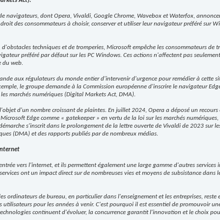
arkets Act).
de navigateurs, dont Opera, Vivaldi, Google Chrome, Wavebox et Waterfox, annoncen
 droit des consommateurs à choisir, conserver et utiliser leur navigateur préféré sur 
, d'obstacles techniques et de tromperies, Microsoft empêche les consommateurs de trou
avigateur préféré par défaut sur les PC Windows. Ces actions n'affectent pas seulemen
e du web.
nde aux régulateurs du monde entier d'intervenir d'urgence pour remédier à cette sit
emple, le groupe demande à la Commission européenne d'inscrire le navigateur Edge d
ur les marchés numériques (Digital Markets Act, DMA).
 l'objet d'un nombre croissant de plaintes. En juillet 2024, Opera a déposé un recours
Microsoft Edge comme « gatekeeper » en vertu de la loi sur les marchés numériques, 
démarche s'inscrit dans le prolongement de la lettre ouverte de Vivaldi de 2023 sur le
riques (DMA) et des rapports publiés par de nombreux médias.
Internet
entrée vers l'internet, et ils permettent également une large gamme d'autres services i
s services ont un impact direct sur de nombreuses vies et moyens de subsistance dans l
 les ordinateurs de bureau, en particulier dans l'enseignement et les entreprises, rest
utilisateurs pour les années à venir. C'est pourquoi il est essentiel de promouvoir un
technologies continuent d'évoluer, la concurrence garantit l'innovation et le choix p