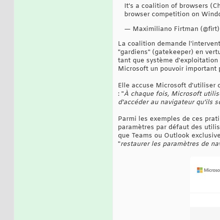
It's a coalition of browsers (
browser competition on Win
— Maximiliano Firtman (@firt
La coalition demande l'interven
"gardiens" (gatekeeper) en vert
tant que système d'exploitatio
Microsoft un pouvoir important p
Elle accuse Microsoft d'utiliser
: "
À chaque fois, Microsoft util
d'accéder au navigateur qu'ils s
Parmi les exemples de ces pratiq
paramètres par défaut des utilisa
que Teams ou Outlook exclusivem
"
restaurer les paramètres de n