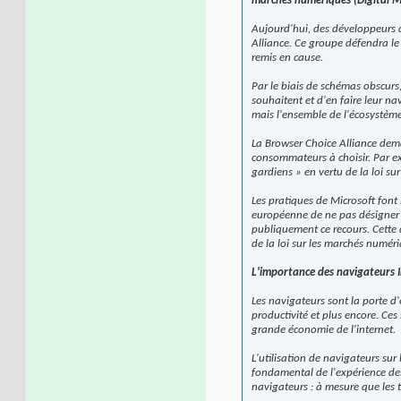
marchés numériques (Digital M
Aujourd'hui, des développeurs 
Alliance. Ce groupe défendra le
remis en cause.
Par le biais de schémas obscurs
souhaitent et d'en faire leur n
mais l'ensemble de l'écosystèm
La Browser Choice Alliance dema
consommateurs à choisir. Par ex
gardiens » en vertu de la loi s
Les pratiques de Microsoft font
européenne de ne pas désigner 
publiquement ce recours. Cette 
de la loi sur les marchés numé
L'importance des navigateurs 
Les navigateurs sont la porte d'
productivité et plus encore. Ce
grande économie de l'internet.
L'utilisation de navigateurs sur
fondamental de l'expérience des 
navigateurs : à mesure que les 