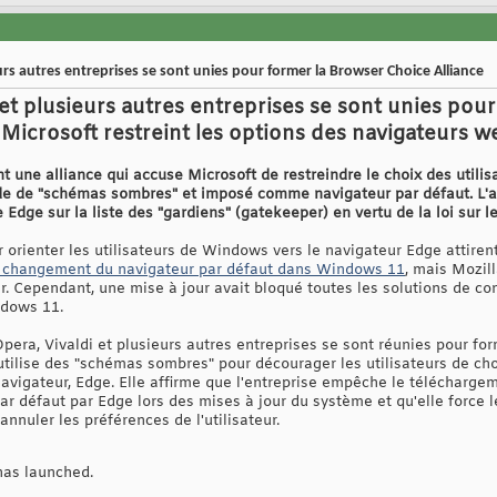
urs autres entreprises se sont unies pour former la Browser Choice Alliance
 et plusieurs autres entreprises se sont unies pou
e Microsoft restreint les options des navigateurs 
 une alliance qui accuse Microsoft de restreindre le choix des utilis
ide de "schémas sombres" et imposé comme navigateur par défaut. L
re Edge sur la liste des "gardiens" (gatekeeper) en vertu de la loi sur
 orienter les utilisateurs de Windows vers le navigateur Edge attiren
le changement du navigateur par défaut dans Windows 11
, mais Mozil
r. Cependant, une mise à jour avait bloqué toutes les solutions de c
dows 11.
Opera, Vivaldi et plusieurs autres entreprises se sont réunies pour fo
utilise des "schémas sombres" pour décourager les utilisateurs de choi
navigateur, Edge. Elle affirme que l'entreprise empêche le télécharge
ar défaut par Edge lors des mises à jour du système et qu'elle force le
annuler les préférences de l'utilisateur.
has launched.