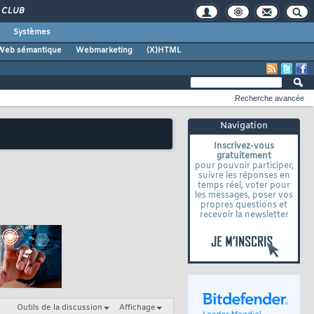
CLUB
Systèmes
Web sémantique
Webmarketing
(X)HTML
Recherche avancée
Navigation
Inscrivez-vous
gratuitement
pour pouvoir participer,
suivre les réponses en
temps réel, voter pour
les messages, poser vos
propres questions et
recevoir la newsletter
Outils de la discussion
Affichage