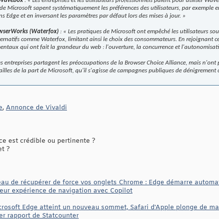
e Wavebox
: «
Les entreprises et les utilisateurs professionnels paient pour utiliser Wa
 de Microsoft sapent systématiquement les préférences des utilisateurs, par exemple en 
Edge et en inversant les paramètres par défaut lors des mises à jour.
»
owserWorks (Waterfox)
: «
Les pratiques de Microsoft ont empêché les utilisateurs sou
ternatifs comme Waterfox, limitant ainsi le choix des consommateurs. En rejoignant cet
ntaux qui ont fait la grandeur du web : l'ouverture, la concurrence et l'autonomisati
es entreprises partagent les préoccupations de la Browser Choice Alliance, mais n'ont 
sailles de la part de Microsoft, qu'il s'agisse de campagnes publiques de dénigremen
e
,
Annonce de Vivaldi
e est crédible ou pertinente ?
et ?
au de récupérer de force vos onglets Chrome : Edge démarre automati
leur expérience de navigation avec Copilot
icrosoft Edge atteint un nouveau sommet, Safari d'Apple plonge de 
er rapport de Statcounter