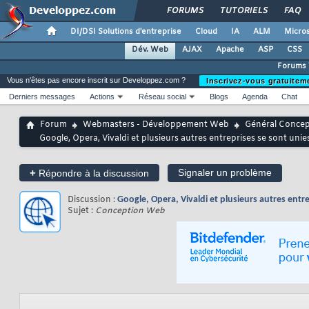
FORUMS
TUTORIELS
FAQ
DI/DSI Solutions d'entreprise
Cloud
IA
ALM
Micros
Dév. Web
AJAX
Apache
ASP
CSS
Forums
Vous n'êtes pas encore inscrit sur Developpez.com ?
Inscrivez-vous gratuitem
Derniers messages
Actions
Réseau social
Blogs
Agenda
Chat
Forum
Webmasters - Développement Web
Général Conce
Google, Opera, Vivaldi et plusieurs autres entreprises se sont uni
+
Signaler un problème
Répondre à la discussion
Discussion :
Google, Opera, Vivaldi et plusieurs autres entr
Sujet :
Conception Web