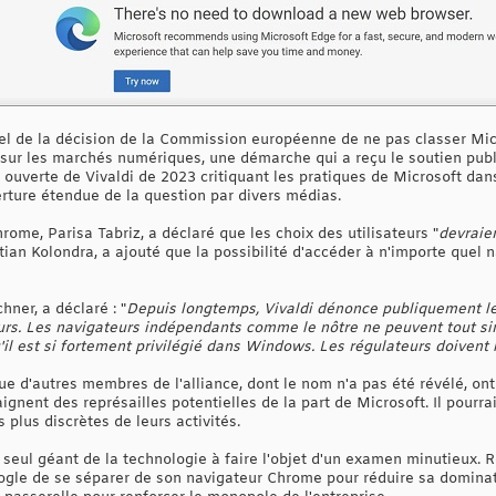
ppel de la décision de la Commission européenne de ne pas classer Mi
i sur les marchés numériques, une démarche qui a reçu le soutien publ
re ouverte de Vivaldi de 2023 critiquant les pratiques de Microsoft dan
ture étendue de la question par divers médias.
ome, Parisa Tabriz, a déclaré que les choix des utilisateurs "
devraie
tian Kolondra, a ajouté que la possibilité d'accéder à n'importe quel n
hner, a déclaré : "
Depuis longtemps, Vivaldi dénonce publiquement le
rs. Les navigateurs indépendants comme le nôtre ne peuvent tout si
il est si fortement privilégié dans Windows. Les régulateurs doivent 
e d'autres membres de l'alliance, dont le nom n'a pas été révélé, ont
aignent des représailles potentielles de la part de Microsoft. Il pour
plus discrètes de leurs activités.
e seul géant de la technologie à faire l'objet d'un examen minutieux.
oogle de se séparer de son navigateur Chrome pour réduire sa domina