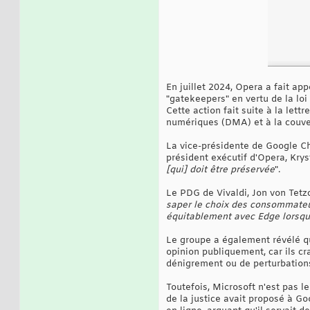
En juillet 2024, Opera a fait a
"gatekeepers" en vertu de la lo
Cette action fait suite à la lett
numériques (DMA) et à la couver
La vice-présidente de Google Chr
président exécutif d'Opera, Krys
[qui] doit être préservée
".
Le PDG de Vivaldi, Jon von Tetzc
saper le choix des consommateu
équitablement avec Edge lorsqu'
Le groupe a également révélé qu
opinion publiquement, car ils cr
dénigrement ou de perturbations 
Toutefois, Microsoft n'est pas l
de la justice avait proposé à G