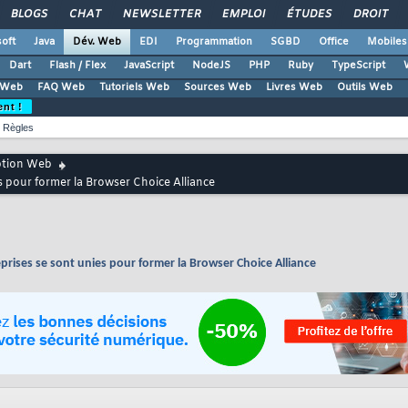
BLOGS
CHAT
NEWSLETTER
EMPLOI
ÉTUDES
DROIT
oft
Java
Dév. Web
EDI
Programmation
SGBD
Office
Mobiles
Dart
Flash / Flex
JavaScript
NodeJS
PHP
Ruby
TypeScript
 Web
FAQ Web
Tutoriels Web
Sources Web
Livres Web
Outils Web
ent !
Règles
ption Web
es pour former la Browser Choice Alliance
eprises se sont unies pour former la Browser Choice Alliance