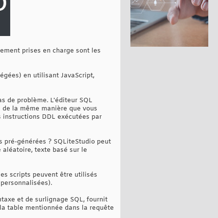
lement prises en charge sont les
gées) en utilisant JavaScript,
as de problème. L'éditeur SQL
on de la même manière que vous
es instructions DDL exécutées par
s pré-générées ? SQLiteStudio peut
 aléatoire, texte basé sur le
es scripts peuvent être utilisés
personnalisées).
ntaxe et de surlignage SQL, fournit
 la table mentionnée dans la requête