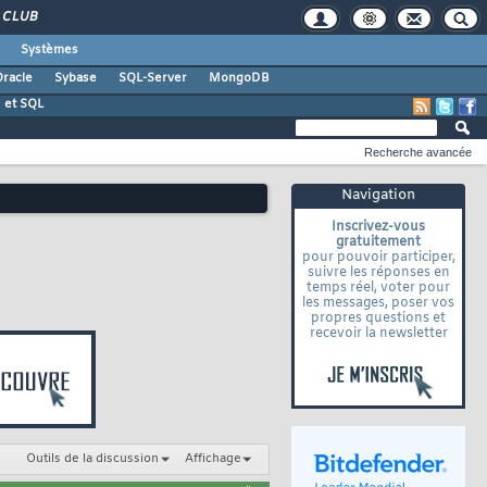
CLUB
Systèmes
racle
Sybase
SQL-Server
MongoDB
 et SQL
Recherche avancée
Navigation
Inscrivez-vous
gratuitement
pour pouvoir participer,
suivre les réponses en
temps réel, voter pour
les messages, poser vos
propres questions et
recevoir la newsletter
Outils de la discussion
Affichage