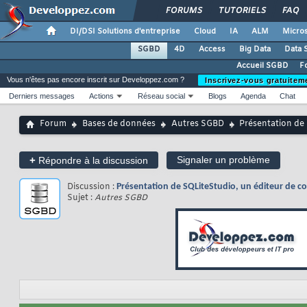
FORUMS
TUTORIELS
FAQ
DI/DSI Solutions d'entreprise
Cloud
IA
ALM
Micros
SGBD
4D
Access
Big Data
Data 
Accueil SGBD
F
Vous n'êtes pas encore inscrit sur Developpez.com ?
Inscrivez-vous gratuitem
Derniers messages
Actions
Réseau social
Blogs
Agenda
Chat
Forum
Bases de données
Autres SGBD
Présentation de 
+
Signaler un problème
Répondre à la discussion
Discussion :
Présentation de SQLiteStudio, un éditeur de c
Sujet :
Autres SGBD