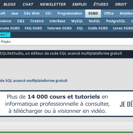
BLOGS
CHAT
NEWSLETTER
EMPLOI
ÉTUDES
DROIT
oft
Java
Dév. Web
EDI
Programmation
SGBD
Office
Mobiles
Science
DB2
Firebird
InterBase
MySQL
NoSQL
PostgreSQL
O
orums SGBD
FAQ SGBD
Tutoriels SGBD
SQL
Outils SGBD
Livres SGBD
ent !
Règles
SQLiteStudio, un éditeur de code SQL avancé multiplateforme gratuit
ode SQL avancé multiplateforme gratuit