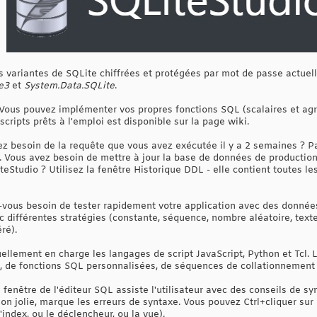
s variantes de SQLite chiffrées et protégées par mot de passe actuel
e3
et
System.Data.SQLite
.
 Vous pouvez implémenter vos propres fonctions SQL (scalaires et agré
scripts prêts à l'emploi est disponible sur la page wiki.
ez besoin de la requête que vous avez exécutée il y a 2 semaines ? P
". Vous avez besoin de mettre à jour la base de données de producti
teStudio ? Utilisez la fenêtre Historique DDL - elle contient toutes l
-vous besoin de tester rapidement votre application avec des donnée
c différentes stratégies (constante, séquence, nombre aléatoire, texte
ré).
uellement en charge les langages de script JavaScript, Python et Tcl. L
de fonctions SQL personnalisées, de séquences de collationnement 
 fenêtre de l'éditeur SQL assiste l'utilisateur avec des conseils de sy
on jolie, marque les erreurs de syntaxe. Vous pouvez Ctrl+cliquer sur
'index, ou le déclencheur, ou la vue).