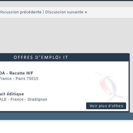
iscussion précédente
|
Discussion suivante
»
OA - Recette H/F
 France - Paris 75015
uit éditique
ALE
- France - Gradignan
Voir plus d'offres