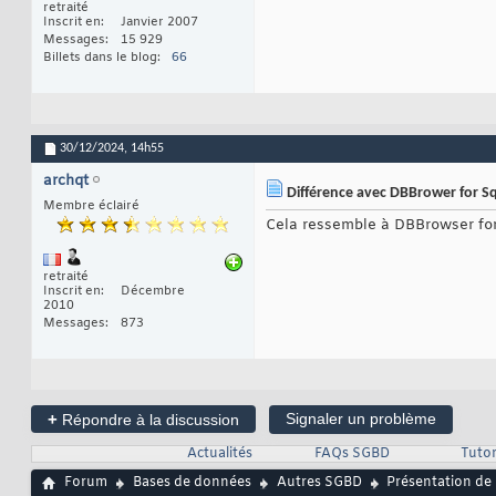
retraité
Inscrit en
Janvier 2007
Messages
15 929
Billets dans le blog
66
30/12/2024,
14h55
archqt
Différence avec DBBrower for Sql
Membre éclairé
Cela ressemble à DBBrowser for S
retraité
Inscrit en
Décembre
2010
Messages
873
+
Signaler un problème
Répondre à la discussion
Actualités
FAQs SGBD
Tutor
Forum
Bases de données
Autres SGBD
Présentation de 