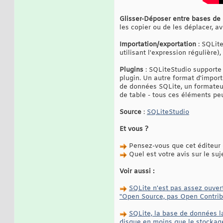
Glisser-Déposer entre bases de
les copier ou de les déplacer, a
Importation/exportation
: SQLite
utilisant l'expression régulière
Plugins
: SQLiteStudio supporte 
plugin. Un autre format d'impor
de données SQLite, un formateur
de table - tous ces éléments pe
Source
:
SQLiteStudio
Et vous ?
Pensez-vous que cet éditeur e
Quel est votre avis sur le suj
Voir aussi :
SQLite n'est pas assez ouvert
"Open Source, pas Open Contrib
SQLite, la base de données la
disque en moins que le stockage