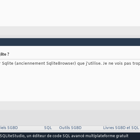
ite ?
qlite (anciennement SqliteBrowser) que j'utilise. Je ne vois pas trop 
iels SGBD
SQL
Outils SGBD
Livres SGBD et SQL
SQLiteStudio, un éditeur de code SQL avancé multiplateforme gratuit