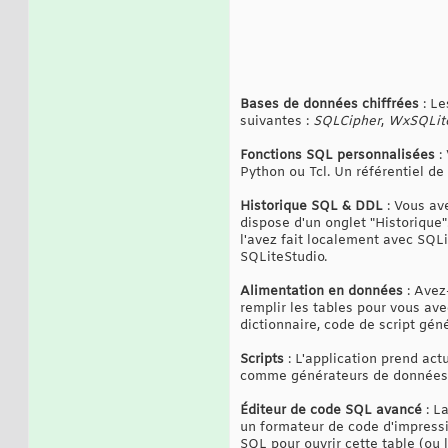
Bases de données chiffrées
: Le
suivantes :
SQLCipher
,
WxSQLit
Fonctions SQL personnalisées
:
Python ou Tcl. Un référentiel de 
Historique SQL & DDL
: Vous av
dispose d'un onglet "Historique
l'avez fait localement avec SQLi
SQLiteStudio.
Alimentation en données
: Avez
remplir les tables pour vous ave
dictionnaire, code de script géné
Scripts
: L'application prend act
comme générateurs de données, 
Éditeur de code SQL avancé
: La
un formateur de code d'impressi
SQL pour ouvrir cette table (ou l