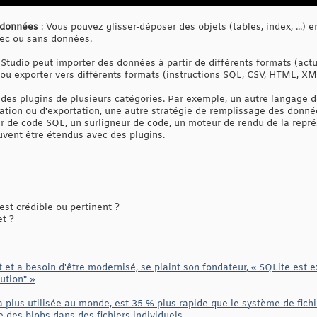
 données
: Vous pouvez glisser-déposer des objets (tables, index, ...)
vec ou sans données.
Studio peut importer des données à partir de différents formats (actu
), ou exporter vers différents formats (instructions SQL, CSV, HTML, X
des plugins de plusieurs catégories. Par exemple, un autre langage de
tation ou d'exportation, une autre stratégie de remplissage des donné
 de code SQL, un surligneur de code, un moteur de rendu de la repré
uvent être étendus avec des plugins.
st crédible ou pertinent ?
et ?
 et a besoin d'être modernisé, se plaint son fondateur, « SQLite est 
ution" »
 plus utilisée au monde, est 35 % plus rapide que le système de fichi
 des blobs dans des fichiers individuels