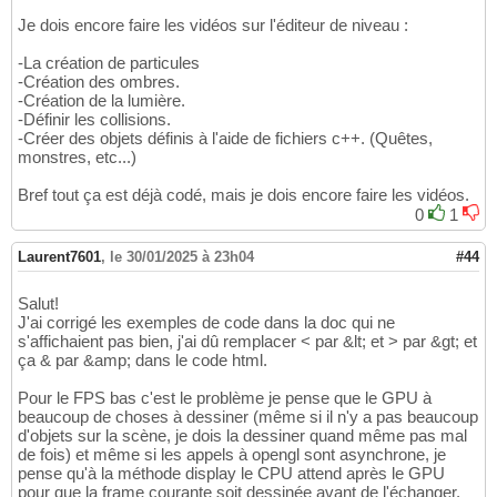
Je dois encore faire les vidéos sur l'éditeur de niveau :
-La création de particules
-Création des ombres.
-Création de la lumière.
-Définir les collisions.
-Créer des objets définis à l'aide de fichiers c++. (Quêtes,
monstres, etc...)
Bref tout ça est déjà codé, mais je dois encore faire les vidéos.
0
1
Laurent7601
,
le 30/01/2025 à 23h04
#44
Salut!
J'ai corrigé les exemples de code dans la doc qui ne
s'affichaient pas bien, j'ai dû remplacer < par &lt; et > par &gt; et
ça & par &amp; dans le code html.
Pour le FPS bas c'est le problème je pense que le GPU à
beaucoup de choses à dessiner (même si il n'y a pas beaucoup
d'objets sur la scène, je dois la dessiner quand même pas mal
de fois) et même si les appels à opengl sont asynchrone, je
pense qu'à la méthode display le CPU attend après le GPU
pour que la frame courante soit dessinée avant de l'échanger.