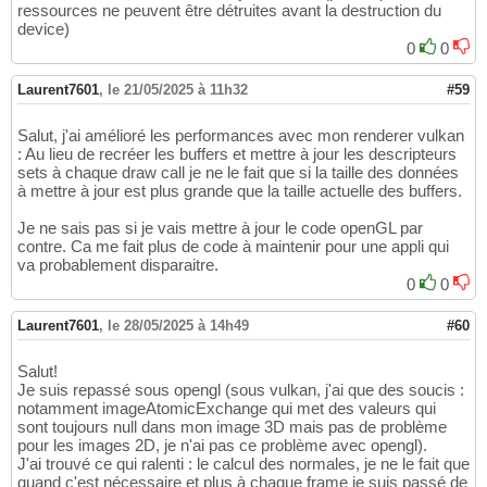
ressources ne peuvent être détruites avant la destruction du
device)
0
0
Laurent7601
,
le 21/05/2025 à 11h32
#59
Salut, j'ai amélioré les performances avec mon renderer vulkan
: Au lieu de recréer les buffers et mettre à jour les descripteurs
sets à chaque draw call je ne le fait que si la taille des données
à mettre à jour est plus grande que la taille actuelle des buffers.
Je ne sais pas si je vais mettre à jour le code openGL par
contre. Ca me fait plus de code à maintenir pour une appli qui
va probablement disparaitre.
0
0
Laurent7601
,
le 28/05/2025 à 14h49
#60
Salut!
Je suis repassé sous opengl (sous vulkan, j'ai que des soucis :
notamment imageAtomicExchange qui met des valeurs qui
sont toujours null dans mon image 3D mais pas de problème
pour les images 2D, je n'ai pas ce problème avec opengl).
J'ai trouvé ce qui ralenti : le calcul des normales, je ne le fait que
quand c'est nécessaire et plus à chaque frame je suis passé de