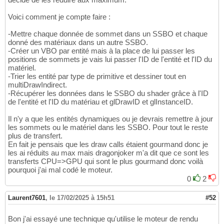
Voici comment je compte faire :
-Mettre chaque donnée de sommet dans un SSBO et chaque
donné des matériaux dans un autre SSBO.
-Créer un VBO par entité mais à la place de lui passer les
positions de sommets je vais lui passer l'ID de l'entité et l'ID du
matériel.
-Trier les entité par type de primitive et dessiner tout en
multiDrawIndirect.
-Récupérer les données dans le SSBO du shader grâce à l'ID
de l'entité et l'ID du matériau et glDrawID et glInstanceID.
Il n'y a que les entités dynamiques ou je devrais remettre à jour
les sommets ou le matériel dans les SSBO. Pour tout le reste
plus de transfert.
En fait je pensais que les draw calls étaient gourmand donc je
les ai réduits au max mais dragonjoker m'a dit que ce sont les
transferts CPU=>GPU qui sont le plus gourmand donc voilà
pourquoi j'ai mal codé le moteur.
0
2
Laurent7601
,
le 17/02/2025 à 15h51
#52
Bon j'ai essayé une technique qu'utilise le moteur de rendu