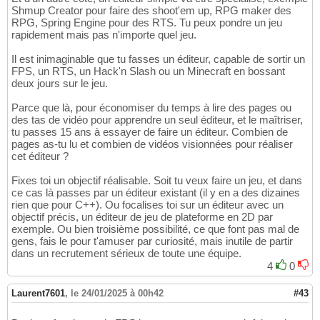
Shmup Creator pour faire des shoot'em up, RPG maker des
RPG, Spring Engine pour des RTS. Tu peux pondre un jeu
rapidement mais pas n'importe quel jeu.
Il est inimaginable que tu fasses un éditeur, capable de sortir un
FPS, un RTS, un Hack'n Slash ou un Minecraft en bossant
deux jours sur le jeu.
Parce que là, pour économiser du temps à lire des pages ou
des tas de vidéo pour apprendre un seul éditeur, et le maîtriser,
tu passes 15 ans à essayer de faire un éditeur. Combien de
pages as-tu lu et combien de vidéos visionnées pour réaliser
cet éditeur ?
Fixes toi un objectif réalisable. Soit tu veux faire un jeu, et dans
ce cas là passes par un éditeur existant (il y en a des dizaines
rien que pour C++). Ou focalises toi sur un éditeur avec un
objectif précis, un éditeur de jeu de plateforme en 2D par
exemple. Ou bien troisième possibilité, ce que font pas mal de
gens, fais le pour t'amuser par curiosité, mais inutile de partir
dans un recrutement sérieux de toute une équipe.
4
0
Laurent7601
,
le 24/01/2025 à 00h42
#43