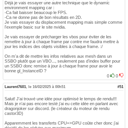
Déjà je vais essayer une autre technique que le dynamic
environment mapping car :
-Ca fait baisser beaucoup le FPS.
-Ca ne donne pas de bon résultats en 2D.
Je vais essayer du displacement mapping mais simple comme
l'exemple basic sur le site nvidia.
Je vais essayer de précharger les vbos pour éviter de les
remettre à jour à chaque frame par contre me faudra mettre à
jour les indices des objets visibles à chaque frame. :/
On m'a dit de mettre les infos relatives aux mesh dans un
SSBO plutôt que un VBO..., seulement pas d'index buffer pour
un SSBO donc remise à jour à chaque frame pour avoir le
bonne gl_InstanceID ?
0
0
Laurent7601
,
le 16/02/2025 à 00h51
#51
Salut! J'ai trouvé une idée pour optimisé le temps de rendu!!!
Mais je n'ai pas encore testé j'ai eu cette idée en parlant avec
dragonjoker sur discord. (le créateur du moteur de rendu
castor3D)
Apparemment les transferts CPU=>GPU coûte cher donc j'ai
décidé de les réduire aux maximum.