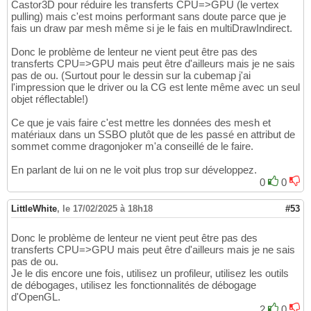
Castor3D pour réduire les transferts CPU=>GPU (le vertex
pulling) mais c'est moins performant sans doute parce que je
fais un draw par mesh même si je le fais en multiDrawIndirect.
Donc le problème de lenteur ne vient peut être pas des
transferts CPU=>GPU mais peut être d'ailleurs mais je ne sais
pas de ou. (Surtout pour le dessin sur la cubemap j'ai
l'impression que le driver ou la CG est lente même avec un seul
objet réflectable!)
Ce que je vais faire c'est mettre les données des mesh et
matériaux dans un SSBO plutôt que de les passé en attribut de
sommet comme dragonjoker m'a conseillé de le faire.
En parlant de lui on ne le voit plus trop sur développez.
0
0
LittleWhite
,
le 17/02/2025 à 18h18
#53
Donc le problème de lenteur ne vient peut être pas des
transferts CPU=>GPU mais peut être d'ailleurs mais je ne sais
pas de ou.
Je le dis encore une fois, utilisez un profileur, utilisez les outils
de débogages, utilisez les fonctionnalités de débogage
d'OpenGL.
2
0