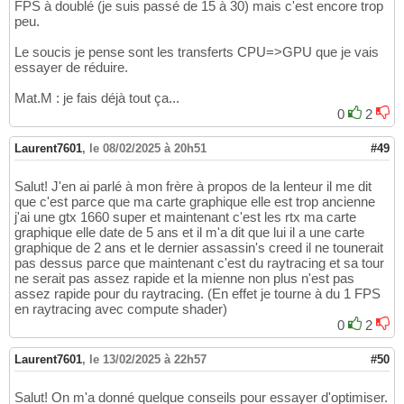
FPS à doublé (je suis passé de 15 à 30) mais c'est encore trop
peu.
Le soucis je pense sont les transferts CPU=>GPU que je vais
essayer de réduire.
Mat.M : je fais déjà tout ça...
0
2
Laurent7601
,
le 08/02/2025 à 20h51
#49
Salut! J'en ai parlé à mon frère à propos de la lenteur il me dit
que c'est parce que ma carte graphique elle est trop ancienne
j'ai une gtx 1660 super et maintenant c'est les rtx ma carte
graphique elle date de 5 ans et il m'a dit que lui il a une carte
graphique de 2 ans et le dernier assassin's creed il ne tounerait
pas dessus parce que maintenant c'est du raytracing et sa tour
ne serait pas assez rapide et la mienne non plus n'est pas
assez rapide pour du raytracing. (En effet je tourne à du 1 FPS
en raytracing avec compute shader)
0
2
Laurent7601
,
le 13/02/2025 à 22h57
#50
Salut! On m'a donné quelque conseils pour essayer d'optimiser.