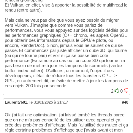
Et Vulkan, en effet, vise à apporter la possibilité de multihread le
rendu (entre autre).
Mais cela ne veut pas dire que vous ayez besoin de migrer
vers Vulkan. J'imagine que comme vous parlez de
performances, vous vous appuyez sur des logiciels dédiés pour
les performances graphiques (C++ chrono, les appels OpenGL
pour obtenir des informations depuis le GPU/le pilote, ou
encore, RenderDoc). Sinon, jamais vous ne saurez ce qui se
passe. Et commencez par juste afficher un cube 3D, qui tourne
(ou qui ne tourne pas) et voir si ça se passe bien côté
performance (Extra note au cas ou : un cube 3D qui tourne n'a
pas besoin de mettre à jour les tampons de sommets (vertex
buffer, index buffer)). D'ailleurs, un moment, l'objectif des
développeurs, c'était de réduire tous les transferts CPU ->
GPU, ou autrement dit, on évite de mettre à jour les tampons de
ces objets 200 fois par seconde.
2
0
Laurent7601
,
le 31/01/2025 à 21h17
#48
Ok j'ai fait une optimisation, j'ai laissé tombé les threads parce
que on ne m'a pas conseillé de les utiliser avec opengl et ça
crée des problèmes d'affichage. Mais j'ai utilisé des mutex et ça
règle certains problèmes d'affichage que j'avais avant et mon