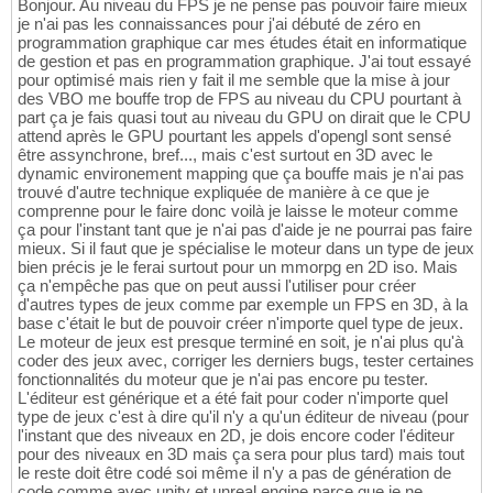
Bonjour. Au niveau du FPS je ne pense pas pouvoir faire mieux
je n'ai pas les connaissances pour j'ai débuté de zéro en
programmation graphique car mes études était en informatique
de gestion et pas en programmation graphique. J'ai tout essayé
pour optimisé mais rien y fait il me semble que la mise à jour
des VBO me bouffe trop de FPS au niveau du CPU pourtant à
part ça je fais quasi tout au niveau du GPU on dirait que le CPU
attend après le GPU pourtant les appels d'opengl sont sensé
être assynchrone, bref..., mais c'est surtout en 3D avec le
dynamic environement mapping que ça bouffe mais je n'ai pas
trouvé d'autre technique expliquée de manière à ce que je
comprenne pour le faire donc voilà je laisse le moteur comme
ça pour l'instant tant que je n'ai pas d'aide je ne pourrai pas faire
mieux. Si il faut que je spécialise le moteur dans un type de jeux
bien précis je le ferai surtout pour un mmorpg en 2D iso. Mais
ça n'empêche pas que on peut aussi l'utiliser pour créer
d'autres types de jeux comme par exemple un FPS en 3D, à la
base c'était le but de pouvoir créer n'importe quel type de jeux.
Le moteur de jeux est presque terminé en soit, je n'ai plus qu'à
coder des jeux avec, corriger les derniers bugs, tester certaines
fonctionnalités du moteur que je n'ai pas encore pu tester.
L'éditeur est générique et a été fait pour coder n'importe quel
type de jeux c'est à dire qu'il n'y a qu'un éditeur de niveau (pour
l'instant que des niveaux en 2D, je dois encore coder l'éditeur
pour des niveaux en 3D mais ça sera pour plus tard) mais tout
le reste doit être codé soi même il n'y a pas de génération de
code comme avec unity et unreal engine parce que je ne