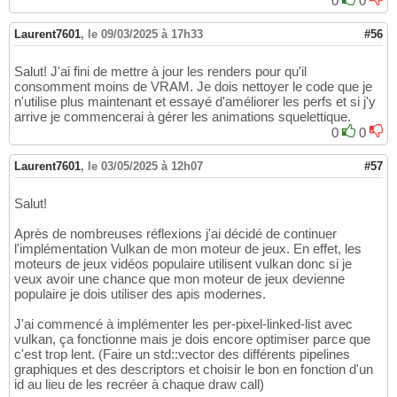
0
0
Laurent7601
,
le 09/03/2025 à 17h33
#56
Salut! J'ai fini de mettre à jour les renders pour qu'il
consomment moins de VRAM. Je dois nettoyer le code que je
n'utilise plus maintenant et essayé d'améliorer les perfs et si j'y
arrive je commencerai à gérer les animations squelettique.
0
0
Laurent7601
,
le 03/05/2025 à 12h07
#57
Salut!
Après de nombreuses réflexions j'ai décidé de continuer
l'implémentation Vulkan de mon moteur de jeux. En effet, les
moteurs de jeux vidéos populaire utilisent vulkan donc si je
veux avoir une chance que mon moteur de jeux devienne
populaire je dois utiliser des apis modernes.
J'ai commencé à implémenter les per-pixel-linked-list avec
vulkan, ça fonctionne mais je dois encore optimiser parce que
c'est trop lent. (Faire un std::vector des différents pipelines
graphiques et des descriptors et choisir le bon en fonction d'un
id au lieu de les recréer à chaque draw call)