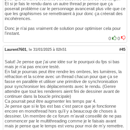
Et si je fais le rendu dans un autre thread je pense que ça
poserait problème car le personnage avancerait plus vite que ce
que les graphismes se remettraient à jour donc ça créerait des
incohérences.
Donc je n'ai pas vraiment de solution pour optimiser cela pour
l'instant.
0
0
Laurent7601
,
le 31/01/2025 à 02h51
#45
Salut! Je pense que j'ai une idée sur le pourquoi du fps si bas
mais je n'ai pas encore testé.
En fait je pourrais peut être rendre les ombres, les lumières, la
réfraction et la scène avec un thread chacun pour que ça se
fasse en parallèle et utiliser une primitive de synchronisation
pour synchroniser les déplacements avec le rendu. (Genre
attendre que tout les renderers aient fini de dessiner avant de
continuer dans la boucle principale)
Ca pourrait peut être augmenter les temps par 4.
Je pense que si le fps est bas c'est parce que je fonctionne
encore en monothread hors qu'il y a beaucoup de choses à
dessiner. Un membre de ce forum m'avait conseillé de ne pas
commencer par le multithreading comme je le faisais avant
mais je pense que le temps est venu pour moi de m'y remettre.