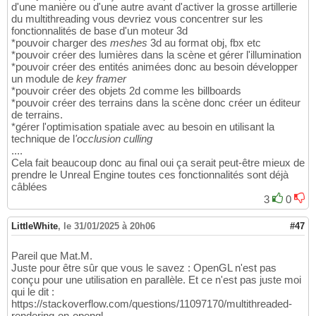
d'une manière ou d'une autre avant d'activer la grosse artillerie
du multithreading vous devriez vous concentrer sur les
fonctionnalités de base d'un moteur 3d
*pouvoir charger des
meshes
3d au format obj, fbx etc
*pouvoir créer des lumières dans la scène et gérer l'illumination
*pouvoir créer des entités animées donc au besoin développer
un module de
key framer
*pouvoir créer des objets 2d comme les billboards
*pouvoir créer des terrains dans la scène donc créer un éditeur
de terrains.
*gérer l'optimisation spatiale avec au besoin en utilisant la
technique de l
'occlusion culling
....
Cela fait beaucoup donc au final oui ça serait peut-être mieux de
prendre le Unreal Engine toutes ces fonctionnalités sont déjà
câblées
3
0
LittleWhite
,
le 31/01/2025 à 20h06
#47
Pareil que Mat.M.
Juste pour être sûr que vous le savez : OpenGL n'est pas
conçu pour une utilisation en parallèle. Et ce n'est pas juste moi
qui le dit :
https://stackoverflow.com/questions/11097170/multithreaded-
rendering-on-opengl