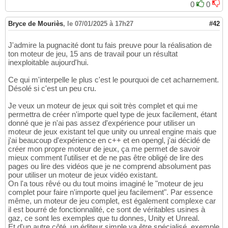
0
0
Bryce de Mouriès
,
le 07/01/2025 à 17h27
#42
J'admire la pugnacité dont tu fais preuve pour la réalisation de
ton moteur de jeu, 15 ans de travail pour un résultat
inexploitable aujourd'hui.
Ce qui m'interpelle le plus c'est le pourquoi de cet acharnement.
Désolé si c'est un peu cru.
Je veux un moteur de jeux qui soit très complet et qui me
permettra de créer n'importe quel type de jeux facilement, étant
donné que je n'ai pas assez d'expérience pour utiliser un
moteur de jeux existant tel que unity ou unreal engine mais que
j'ai beaucoup d'expérience en c++ et en opengl, j'ai décidé de
créer mon propre moteur de jeux, ça me permet de savoir
mieux comment l'utiliser et de ne pas être obligé de lire des
pages ou lire des vidéos que je ne comprend absolument pas
pour utiliser un moteur de jeux vidéo existant.
On l'a tous rêvé ou du tout moins imaginé le "moteur de jeu
complet pour faire n'importe quel jeu facilement". Par essence
même, un moteur de jeu complet, est également complexe car
il est bourré de fonctionnalité, ce sont de véritables usines à
gaz, ce sont les exemples que tu donnes, Unity et Unreal.
Et d'un autre côté, un éditeur simple va être spécialisé, exemple