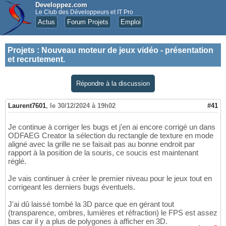
Developpez.com
Le Club des Développeurs et IT Pro
Actus
Forum Projets
Emploi
Projets
:
Nouveau moteur de jeux vidéo - présentation
et recrutement.
Répondre à la discussion
Laurent7601
,
le 30/12/2024 à 19h02
#41
Je continue à corriger les bugs et j'en ai encore corrigé un dans
ODFAEG Creator la sélection du rectangle de texture en mode
aligné avec la grille ne se faisait pas au bonne endroit par
rapport à la position de la souris, ce soucis est maintenant
réglé.
Je vais continuer à créer le premier niveau pour le jeux tout en
corrigeant les derniers bugs éventuels.
J'ai dû laissé tombé la 3D parce que en gérant tout
(transparence, ombres, lumières et réfraction) le FPS est assez
bas car il y a plus de polygones à afficher en 3D.