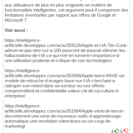
aux utilisateurs de plus en plus exigeants en matière de
fonctionnalités intelligentes, cet argument peut-il compenser des
limitations éventuelles par rapport aux offres de Google et
Microsoft ?
Voir aussi :
https://intelligence-
artificielle.developpez.com/actu/359126/Apple-et-l-IA-Tim-Cook-
admet-ne-pas-etre-sur-a-100-pourcent-de-pouvoir-eliminer-les-
hallucinations-de-l-IA-ce-qui-met-en-lumiere-l-importance-d-
une-utilisation-prudente-et-critique-de-ces-technologies/
https://intelligence-
artificielle.developpez.com/actu/353908/Apple-lance-MGIE-un-
modele-de-retouche-d-images-base-sur-l-IA-cherchant-a-
rattraper-son-retard-dans-un-secteur-ou-ses-efforts-
compromettent-la-confidentialite-valeur-cle-de-sa-culture-d-
entreprise/
https://intelligence-
artificielle.developpez.com/actu/351684/Apple-vient-de-lancer-
discretement-une-serie-de-nouveaux-outils-d-apprentissage-
automatique-une-revolution-silencieuse-ou-un-coup-de-
marketing/
4
0