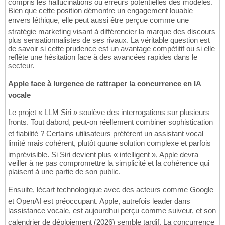
compris les hallucinations ou erreurs potentielles des modèles.
Bien que cette position démontre un engagement louable
envers léthique, elle peut aussi être perçue comme une
stratégie marketing visant à différencier la marque des discours
plus sensationnalistes de ses rivaux. La véritable question est
de savoir si cette prudence est un avantage compétitif ou si elle
reflète une hésitation face à des avancées rapides dans le
secteur.
Apple face à lurgence de rattraper la concurrence en IA
vocale
Le projet « LLM Siri » soulève des interrogations sur plusieurs
fronts. Tout dabord, peut-on réellement combiner sophistication
et fiabilité ? Certains utilisateurs préfèrent un assistant vocal
limité mais cohérent, plutôt quune solution complexe et parfois
imprévisible. Si Siri devient plus « intelligent », Apple devra
veiller à ne pas compromettre la simplicité et la cohérence qui
plaisent à une partie de son public.
Ensuite, lécart technologique avec des acteurs comme Google
et OpenAI est préoccupant. Apple, autrefois leader dans
lassistance vocale, est aujourdhui perçu comme suiveur, et son
calendrier de déploiement (2026) semble tardif. La concurrence