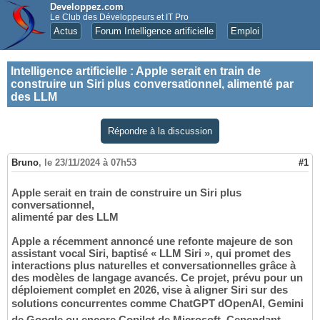
Developpez.com
Le Club des Développeurs et IT Pro
Actus
Forum Intelligence artificielle
Emploi
Intelligence artificielle
:
Apple serait en train de
construire un Siri plus conversationnel, alimenté par
des LLM
Répondre à la discussion
Bruno
,
le 23/11/2024 à 07h53
#1
Apple serait en train de construire un Siri plus
conversationnel,
alimenté par des LLM
Apple a récemment annoncé une refonte majeure de son
assistant vocal Siri, baptisé « LLM Siri », qui promet des
interactions plus naturelles et conversationnelles grâce à
des modèles de langage avancés. Ce projet, prévu pour un
déploiement complet en 2026, vise à aligner Siri sur des
solutions concurrentes comme ChatGPT dOpenAI, Gemini
de Google ou encore Copilot de Microsoft. Cependant,