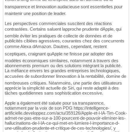
transparence et linnovation audacieuse sont essentielles pour
maintenir une position de leader.
Les perspectives commerciales suscitent des réactions
contrastées. Certains saluent lapproche prudente dApple, qui
semble éviter les pratiques de collecte de données et de
publicités ciblées agressives, courantes chez des concurrents
comme Alexa dAmazon. Dautres, cependant, restent
sceptiques, craignant quApple ne finisse par adopter des
modèles économiques similaires, notamment à travers des
abonnements premium ou des solutions intégrant la publicité.
La méfiance envers les grandes entreprises technologiques,
accusées de subordonner linnovation à la rentabilité, domine de
nombreuses critiques. Néanmoins, une partie des utilisateurs
apprécie la simplicité actuelle de Siri, qui reste adapté à des
tâches quotidiennes sans sophistication excessive.
Apple a également été saluée pour sa transparence,
notamment par la voix de son PDG https://intelligence-
artificielle.developpez.com/actu/359126/Apple-et-l-IA-Tim-Cook-
admet-ne-pas-etre-sur-a-100-pourcent-de-pouvoir-eliminer-les-
hallucinations-de-l-IA-ce-qui-met-en-lumiere-l-importance-d-
une-utilisation-prudente-et-critique-de-ces-technologies/, y