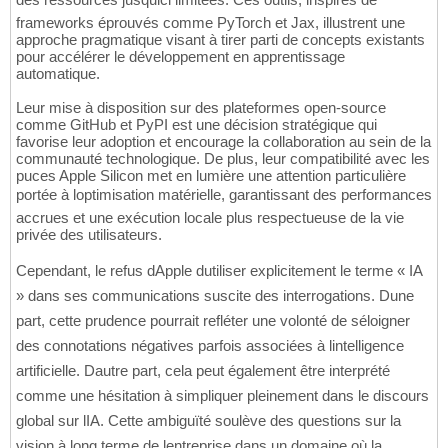
frameworks éprouvés comme PyTorch et Jax, illustrent une
approche pragmatique visant à tirer parti de concepts existants
pour accélérer le développement en apprentissage
automatique.
Leur mise à disposition sur des plateformes open-source
comme GitHub et PyPI est une décision stratégique qui
favorise leur adoption et encourage la collaboration au sein de la
communauté technologique. De plus, leur compatibilité avec les
puces Apple Silicon met en lumière une attention particulière
portée à loptimisation matérielle, garantissant des performances
accrues et une exécution locale plus respectueuse de la vie
privée des utilisateurs.
Cependant, le refus dApple dutiliser explicitement le terme « IA
» dans ses communications suscite des interrogations. Dune
part, cette prudence pourrait refléter une volonté de séloigner
des connotations négatives parfois associées à lintelligence
artificielle. Dautre part, cela peut également être interprété
comme une hésitation à simpliquer pleinement dans le discours
global sur lIA. Cette ambiguïté soulève des questions sur la
vision à long terme de lentreprise dans un domaine où la