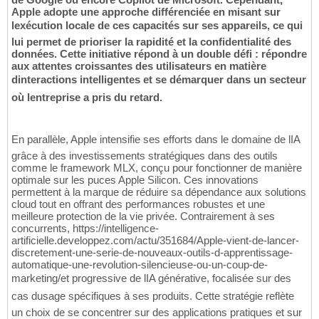
Apple adopte une approche différenciée en misant sur
lexécution locale de ces capacités sur ses appareils, ce qui
lui permet de prioriser la rapidité et la confidentialité des
données. Cette initiative répond à un double défi : répondre
aux attentes croissantes des utilisateurs en matière
dinteractions intelligentes et se démarquer dans un secteur
où lentreprise a pris du retard.
En parallèle, Apple intensifie ses efforts dans le domaine de lIA
grâce à des investissements stratégiques dans des outils
comme le framework MLX, conçu pour fonctionner de manière
optimale sur les puces Apple Silicon. Ces innovations
permettent à la marque de réduire sa dépendance aux solutions
cloud tout en offrant des performances robustes et une
meilleure protection de la vie privée. Contrairement à ses
concurrents, https://intelligence-
artificielle.developpez.com/actu/351684/Apple-vient-de-lancer-
discretement-une-serie-de-nouveaux-outils-d-apprentissage-
automatique-une-revolution-silencieuse-ou-un-coup-de-
marketing/et progressive de lIA générative, focalisée sur des
cas dusage spécifiques à ses produits. Cette stratégie reflète
un choix de se concentrer sur des applications pratiques et sur