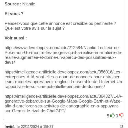
Source
: Niantic
Et vous ?
Pensez-vous que cette annonce est crédible ou pertinente ?
Quel est votre avis sur le sujet ?
Voir aussi :
https://www.developpez.com/actu/212584/Niantic-l-editeur-de-
Pokemon-Go-montre-les-progres-qu-il-a-realise-en-matiere-de-
realite-augmentee-et-donne-un-apercu-des-possibilites-aux-
devs/
https://intelligence-artificielle.developpez.com/actu/356016/Les-
entreprises-d-IA-sont-elles-a-court-de-donnees-pour-entrainer-
leurs-modeles-apres-avoir-englouti-l-ensemble-de-l-Internet-Un-
rapport-alerte-sur-une-potentielle-penurie-de-donnees/
https://intelligence-artificielle.developpez.com/actu/364327/L-IA-
generative-debarque-sur-Google-Maps-Google-Earth-et-Waze-
afin-d-ameliorer-ses-activites-de-cartographie-en-s-appuyant-
sur-Gemini-le-rival-de-ChatGPT/
5
0
Invité
,
le 22/11/2024 à 15h37
#2