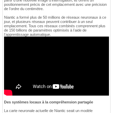
partir d'une nouvelle image d'interrogation, ils offrent un
positionnement précis de cet emplacement avec une précision
de l'ordre du centimètre.
Niantic a formé plus de 50 millions de réseaux neuronaux à ce
jour, et plusieurs réseaux peuvent contribuer à un seul
emplacement. Tous ces réseaux combinés comprennent plus
de 150 billions de paramètres optimisés à l'aide de
l'apprentissage automatique.
Des systèmes locaux à la compréhension partagée
La carte neuronale actuelle de Niantic seait un modèle