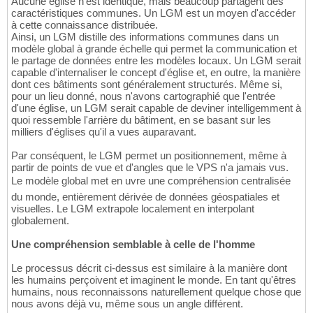
Aucune église n'est identique, mais beaucoup partagent des
caractéristiques communes. Un LGM est un moyen d'accéder
à cette connaissance distribuée.
Ainsi, un LGM distille des informations communes dans un
modèle global à grande échelle qui permet la communication et
le partage de données entre les modèles locaux. Un LGM serait
capable d'internaliser le concept d'église et, en outre, la manière
dont ces bâtiments sont généralement structurés. Même si,
pour un lieu donné, nous n'avons cartographié que l'entrée
d'une église, un LGM serait capable de deviner intelligemment à
quoi ressemble l'arrière du bâtiment, en se basant sur les
milliers d'églises qu'il a vues auparavant.
Par conséquent, le LGM permet un positionnement, même à
partir de points de vue et d'angles que le VPS n'a jamais vus.
Le modèle global met en uvre une compréhension centralisée
du monde, entièrement dérivée de données géospatiales et
visuelles. Le LGM extrapole localement en interpolant
globalement.
Une compréhension semblable à celle de l'homme
Le processus décrit ci-dessus est similaire à la manière dont
les humains perçoivent et imaginent le monde. En tant qu'êtres
humains, nous reconnaissons naturellement quelque chose que
nous avons déjà vu, même sous un angle différent.