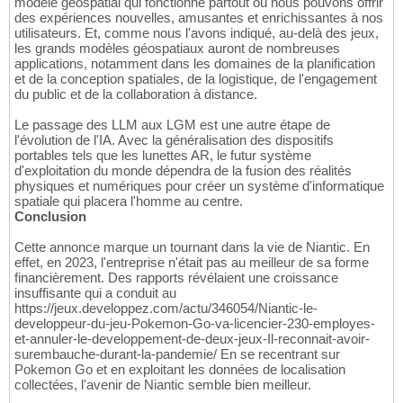
modèle géospatial qui fonctionne partout où nous pouvons offrir
des expériences nouvelles, amusantes et enrichissantes à nos
utilisateurs. Et, comme nous l'avons indiqué, au-delà des jeux,
les grands modèles géospatiaux auront de nombreuses
applications, notamment dans les domaines de la planification
et de la conception spatiales, de la logistique, de l'engagement
du public et de la collaboration à distance.
Le passage des LLM aux LGM est une autre étape de
l'évolution de l'IA. Avec la généralisation des dispositifs
portables tels que les lunettes AR, le futur système
d'exploitation du monde dépendra de la fusion des réalités
physiques et numériques pour créer un système d'informatique
spatiale qui placera l'homme au centre.
Conclusion
Cette annonce marque un tournant dans la vie de Niantic. En
effet, en 2023, l'entreprise n'était pas au meilleur de sa forme
financièrement. Des rapports révélaient une croissance
insuffisante qui a conduit au
https://jeux.developpez.com/actu/346054/Niantic-le-
developpeur-du-jeu-Pokemon-Go-va-licencier-230-employes-
et-annuler-le-developpement-de-deux-jeux-Il-reconnait-avoir-
surembauche-durant-la-pandemie/ En se recentrant sur
Pokemon Go et en exploitant les données de localisation
collectées, l'avenir de Niantic semble bien meilleur.