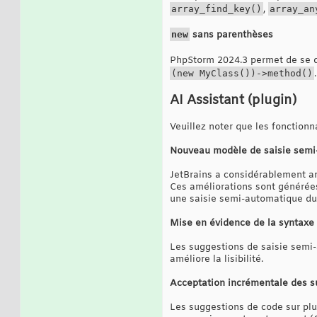
array_find_key()
,
array_an
new
sans parenthèses
PhpStorm 2024.3 permet de se d
(new MyClass())->method()
.
AI Assistant (plugin)
Veuillez noter que les fonctionn
Nouveau modèle de saisie semi
JetBrains a considérablement am
Ces améliorations sont générées
une saisie semi-automatique du c
Mise en évidence de la syntaxe
Les suggestions de saisie semi-
améliore la lisibilité.
Acceptation incrémentale des s
Les suggestions de code sur plu