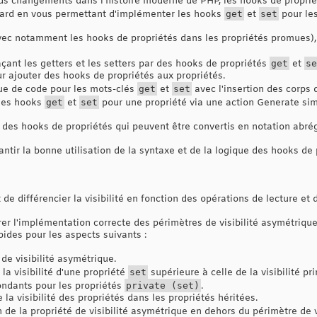
ds changements dans l'histoire moderne de PHP, les hooks de proprié
ndard en vous permettant d'implémenter les hooks
get
et
set
pour les
vec notamment les hooks de propriétés dans les propriétés promues),
çant les getters et les setters par des hooks de propriétés
get
et
se
ur ajouter des hooks de propriétés aux propriétés.
ue de code pour les mots-clés
get
et
set
avec l'insertion des corps 
 les hooks
get
et
set
pour une propriété via une action Generate sim
des hooks de propriétés qui peuvent être convertis en notation abrég
antir la bonne utilisation de la syntaxe et de la logique des hooks de 
de différencier la visibilité en fonction des opérations de lecture et d
r l'implémentation correcte des périmètres de visibilité asymétriqu
apides pour les aspects suivants :
de visibilité asymétrique.
 la visibilité d'une propriété
set
supérieure à celle de la visibilité pri
ndants pour les propriétés
private (set)
.
 la visibilité des propriétés dans les propriétés héritées.
 de la propriété de visibilité asymétrique en dehors du périmètre de v