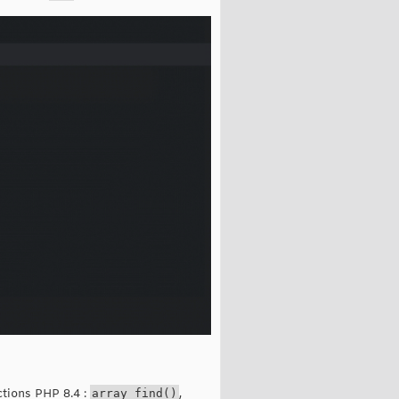
ctions PHP 8.4 :
array_find()
,