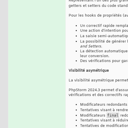
Représentant l'un des plus gran
getters et setters du code sta
Pour les hooks de propriétés (a
Un correctif rapide rempla
Une action d'intention po
La saisie semi-automatiq
La possibilité de générer
and Setters
.
La détection automatique 
leur conversion.
Des vérifications pour gar
Visibilité asymétrique
La visibilité asymétrique permet 
PhpStorm 2024.3 permet d'assure
vérifications et des correctifs r
Modificateurs redondants 
Tentatives visant à rendre
Modificateurs
final
redo
Tentatives visant à réduire
Tentatives de modification