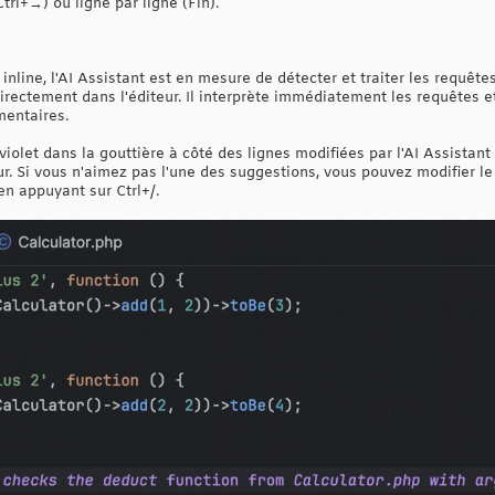
rl+→) ou ligne par ligne (Fin).
nline, l'AI Assistant est en mesure de détecter et traiter les requête
irectement dans l'éditeur. Il interprète immédiatement les requêtes e
mentaires.
olet dans la gouttière à côté des lignes modifiées par l'AI Assistant
ur. Si vous n'aimez pas l'une des suggestions, vous pouvez modifier le
en appuyant sur Ctrl+/.