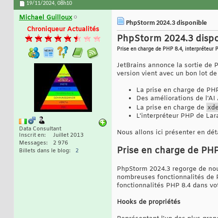
19/11/2024,
08h10
Michael Guilloux
PhpStorm 2024.3 disponible
Chroniqueur Actualités
PhpStorm 2024.3 dispo
Prise en charge de PHP 8.4, interpréteur P
JetBrains annonce la sortie de 
version vient avec un bon lot d
La prise en charge de PH
Des améliorations de l'AI
La prise en charge de
xd
L'interpréteur PHP de Lar
Data Consultant
Nous allons ici présenter en dé
Inscrit en
Juillet 2013
Messages
2 976
Prise en charge de PHP
Billets dans le blog
2
PhpStorm 2024.3 regorge de nouv
nombreuses fonctionnalités de P
fonctionnalités PHP 8.4 dans v
Hooks de propriétés