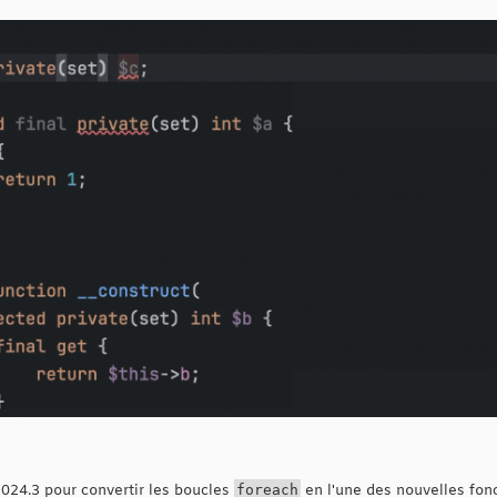
024.3 pour convertir les boucles
foreach
en l'une des nouvelles fon