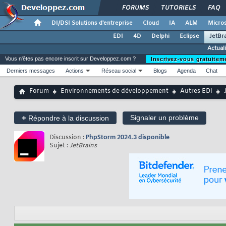
FORUMS
TUTORIELS
FAQ
DI/DSI Solutions d'entreprise
Cloud
IA
ALM
Micros
EDI
4D
Delphi
Eclipse
JetBr
Actual
Vous n'êtes pas encore inscrit sur Developpez.com ?
Inscrivez-vous gratuitem
Derniers messages
Actions
Réseau social
Blogs
Agenda
Chat
Forum
Environnements de développement
Autres EDI
+
Signaler un problème
Répondre à la discussion
Discussion :
PhpStorm 2024.3 disponible
Sujet :
JetBrains