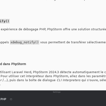
ify()
re expérience de débogage PHP, PhpStorm offre une solution structurée 
 appels
xdebug_notify()
vous permettent de transférer sélectivemen
rd dans PhpStorm
utilisant Laravel Herd, PhpStorm 2024.3 détecte automatiquement le 
Pour utiliser cet interpréteur dans PhpStorm, allez dans les paramètre
r | …
), puis dans la boîte de dialogue
CLI Interpreters
qui s'ouvre, sél
.