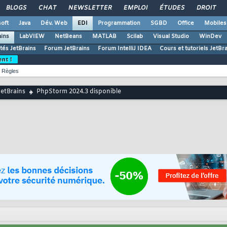
BLOGS
CHAT
NEWSLETTER
EMPLOI
ÉTUDES
DROIT
oft
Java
Dév. Web
EDI
Programmation
SGBD
Office
Mobiles
ains
LabVIEW
NetBeans
MATLAB
Scilab
Visual Studio
WinDev
ités JetBrains
Forum JetBrains
Forum IntelliJ IDEA
Cours et tutoriels JetBr
ent !
Règles
JetBrains
PhpStorm 2024.3 disponible