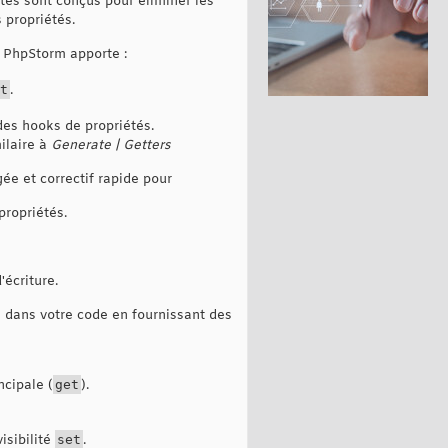
tés sont conçus pour éliminer les
 propriétés.
 PhpStorm apporte :
t
.
des hooks de propriétés.
ilaire à
Generate | Getters
ée et correctif rapide pour
propriétés.
'écriture.
e dans votre code en fournissant des
ncipale (
get
).
isibilité
set
.