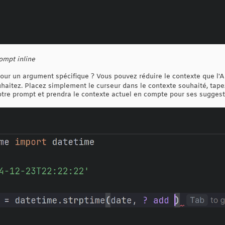
ompt inline
ur un argument spécifique ? Vous pouvez réduire le contexte que l'AI
haitez. Placez simplement le curseur dans le contexte souhaité, tap
otre prompt et prendra le contexte actuel en compte pour ses suggest