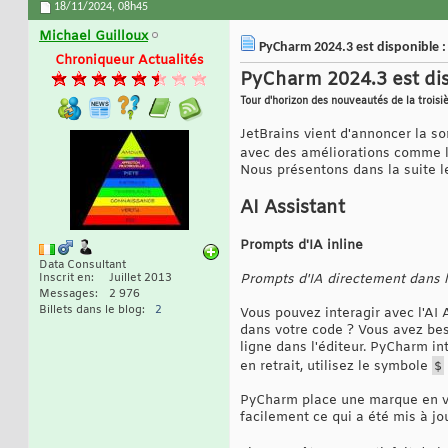
18/11/2024,
08h45
Michael Guilloux
PyCharm 2024.3 est disponible :
Chroniqueur Actualités
PyCharm 2024.3 est di
Tour d'horizon des nouveautés de la troisi
JetBrains vient d'annoncer la so
avec des améliorations comme l
Nous présentons dans la suite l
AI Assistant
Prompts d'IA inline
Data Consultant
Inscrit en
Juillet 2013
Prompts d'IA directement dans l
Messages
2 976
Billets dans le blog
2
Vous pouvez interagir avec l'AI 
dans votre code ? Vous avez bes
ligne dans l'éditeur. PyCharm i
en retrait, utilisez le symbole
$
PyCharm place une marque en vio
facilement ce qui a été mis à jou