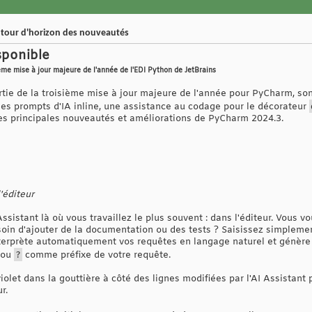
 tour d'horizon des nouveautés
sponible
ème mise à jour majeure de l'année de l'EDI Python de JetBrains
rtie de la troisième mise à jour majeure de l'année pour PyCharm, son
es prompts d'IA inline, une assistance au codage pour le décorateur
es principales nouveautés et améliorations de PyCharm 2024.3.
'éditeur
Assistant là où vous travaillez le plus souvent : dans l'éditeur. Vous 
oin d'ajouter de la documentation ou des tests ? Saisissez simplemen
nterprète automatiquement vos requêtes en langage naturel et génère u
ou
?
comme préfixe de votre requête.
let dans la gouttière à côté des lignes modifiées par l'AI Assistant 
r.