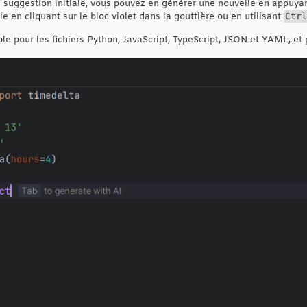
la suggestion initiale, vous pouvez en générer une nouvelle en appuya
le en cliquant sur le bloc violet dans la gouttière ou en utilisant
Ctrl
ble pour les fichiers Python, JavaScript, TypeScript, JSON et YAML, et