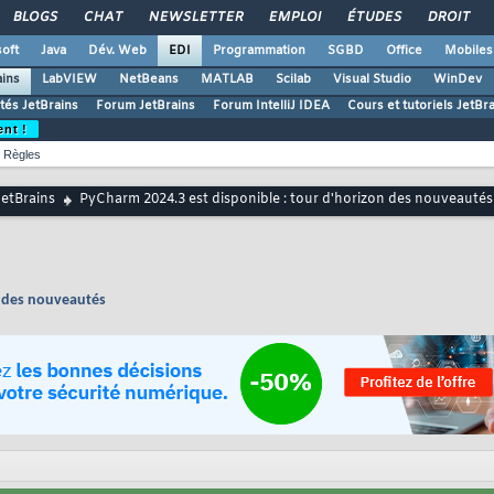
BLOGS
CHAT
NEWSLETTER
EMPLOI
ÉTUDES
DROIT
oft
Java
Dév. Web
EDI
Programmation
SGBD
Office
Mobiles
ains
LabVIEW
NetBeans
MATLAB
Scilab
Visual Studio
WinDev
ités JetBrains
Forum JetBrains
Forum IntelliJ IDEA
Cours et tutoriels JetBr
ent !
Règles
JetBrains
PyCharm 2024.3 est disponible : tour d'horizon des nouveautés
n des nouveautés