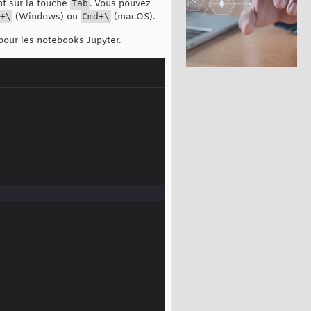
nt sur la touche
Tab
. Vous pouvez
+\
(Windows) ou
Cmd+\
(macOS).
 pour les notebooks Jupyter.