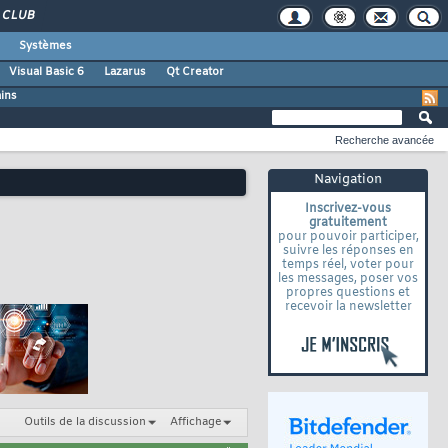
CLUB
Systèmes
Visual Basic 6
Lazarus
Qt Creator
ains
Recherche avancée
Navigation
Inscrivez-vous
gratuitement
pour pouvoir participer,
suivre les réponses en
temps réel, voter pour
les messages, poser vos
propres questions et
recevoir la newsletter
Outils de la discussion
Affichage