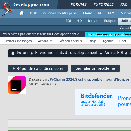
FORUMS
TUTORIELS
FAQ
DI/DSI Solutions d'entreprise
Cloud
IA
ALM
Micros
EDI
4D
Delphi
Eclipse
JetBr
Actual
Vous n'êtes pas encore inscrit sur Developpez.com ?
Inscrivez-vous gratuitem
Derniers messages
Actions
Réseau social
Blogs
Agenda
Chat
Forum
Environnements de développement
Autres EDI
+
Signaler un problème
Répondre à la discussion
Discussion :
PyCharm 2024.3 est disponible : tour d'horizo
Sujet :
JetBrains