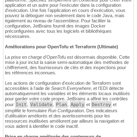
application et un autre pour l'exécuter dans la configuration
d'exécution. Une fois l'application en cours d'exécution, vous
pouvez la déboguer non seulement dans le code Java, mais
également au niveau de l'assembleur. Pour faciliter la
configuration, JetBrains fournit des images Docker
préconfigurées avec tous les logiciels et bibliothèques
nécessaires.
Améliorations pour OpenTofu et Terraform (Ultimate)
La prise en charge d'OpenTofu est désormais disponible. Cette
mise à jour inclut la saisie semi-automatique des méthodes de
chiffrement, des fournisseurs de clés et des inspections pour
les références inconnues.
Les actions de configuration d'exécution de Terraform sont
accessibles à l'aide de
Search Everywhere
, et l'EDI détecte
automatiquement les variables et les éléments locaux inutilisés
pour garder votre code propre. JetBrains a affiné les contrôles
pour
Init
,
Validate
,
Plan
,
Apply
et
Destroy
et
simplifié le formulaire
Run Configuration
. Des indicateurs
d'utilisation améliorés et des avertissements pour les
ressources inutilisées améliorent par ailleurs la navigation et
vous aident à identifier le code inactif.
Prise en charge améliorée des conteneurs de