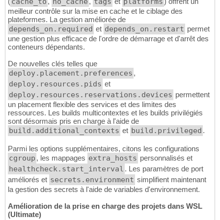
(
cache_to
,
no_cache
,
tags
et
platforms
) offrent un
meilleur contrôle sur la mise en cache et le ciblage des
plateformes. La gestion améliorée de
depends_on.required
et
depends_on.restart
permet
une gestion plus efficace de l'ordre de démarrage et d'arrêt des
conteneurs dépendants.
De nouvelles clés telles que
deploy.placement.preferences
,
deploy.resources.pids
et
deploy.resources.reservations.devices
permettent
un placement flexible des services et des limites des
ressources. Les builds multicontextes et les builds privilégiés
sont désormais pris en charge à l'aide de
build.additional_contexts
et
build.privileged
.
Parmi les options supplémentaires, citons les configurations
cgroup
, les mappages
extra_hosts
personnalisés et
healthcheck.start_interval
. Les paramètres de port
améliorés et
secrets.environment
simplifient maintenant
la gestion des secrets à l'aide de variables d'environnement.
Amélioration de la prise en charge des projets dans WSL
(Ultimate)