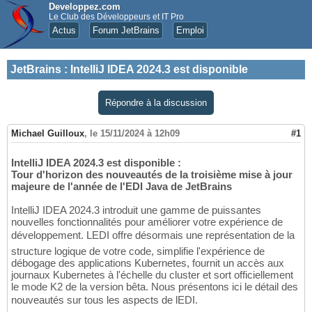
Developpez.com
Le Club des Développeurs et IT Pro
Actus
Forum JetBrains
Emploi
JetBrains
:
IntelliJ IDEA 2024.3 est disponible
Répondre à la discussion
Michael Guilloux
,
le 15/11/2024 à 12h09
#1
IntelliJ IDEA 2024.3 est disponible :
Tour d'horizon des nouveautés de la troisième mise à jour
majeure de l'année de l'EDI Java de JetBrains
IntelliJ IDEA 2024.3 introduit une gamme de puissantes
nouvelles fonctionnalités pour améliorer votre expérience de
développement. LEDI offre désormais une représentation de la
structure logique de votre code, simplifie l'expérience de
débogage des applications Kubernetes, fournit un accès aux
journaux Kubernetes à l'échelle du cluster et sort officiellement
le mode K2 de la version bêta. Nous présentons ici le détail des
nouveautés sur tous les aspects de lEDI.