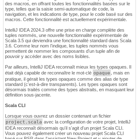
des macros, en offrant toutes les fonctionnalités basées sur le
type, telles que la saisie semi-automatique de code, la
navigation, et les indications de type, pour le code basé sur des
macros. Cette fonctionnalité est actuellement expérimentale.
IntelliJ IDEA 2024.3 offre une prise en charge complète des
tuples nommés, une nouvelle fonctionnalité expérimentale de
Scala 3.5 qui deviendra une fonctionnalité standard dans Scala
3.6. Comme leur nom l'indique, les tuples nommés vous
permettent de nommer les composants d'un tuple afin de
pouvoir y accéder avec des noms lisibles.
Par ailleurs, IntelliJ IDEA reconnaît mieux les types opaques. Il
était déjà capable de reconnaître le mot-clé
opaque
, mais en
pratique, il gérait les types opaques comme des alias de type
standard (c'est-à-dire transparents). Les types opaques sont
désormais traités comme des types abstraits, en masquant leur
définition sous-jacente.
Scala CLI
Lorsque vous ouvrez un dossier contenant un fichier
project.scala
avec la configuration de votre projet, IntelliJ
IDEA reconnaît désormais qu'il s'agit d'un projet Scala CLI.
Vous pouvez également créer un nouveau projet Scala CLI
basé sur BSP dans l'assistant New Project et y ajouter de