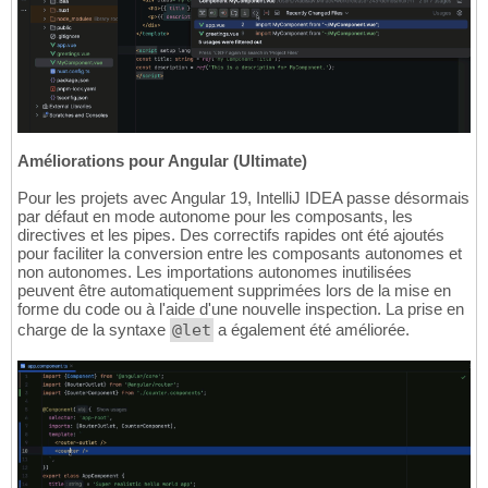
Améliorations pour Angular (Ultimate)
Pour les projets avec Angular 19, IntelliJ IDEA passe désormais
par défaut en mode autonome pour les composants, les
directives et les pipes. Des correctifs rapides ont été ajoutés
pour faciliter la conversion entre les composants autonomes et
non autonomes. Les importations autonomes inutilisées
peuvent être automatiquement supprimées lors de la mise en
forme du code ou à l'aide d'une nouvelle inspection. La prise en
charge de la syntaxe
@let
a également été améliorée.