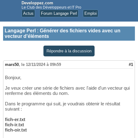
Developpez.com
Le Club des Développeurs et IT Pro
Actus
Forum Langage Perl
Emploi
Langage Perl
:
Générer des fichiers vides avec un
vecteur d'éléments
Répondre à la discussion
mars50
,
le 12/11/2024 à 09h59
#1
Bonjour,
Je veux créer une série de fichiers avec l'aide d'un vecteur qui
renferme des éléments du nom.
Dans le programme qui suit, je voudrais obtenir le résultat
suivant :
fich-er.txt
fich-ir.txt
fich-oir.txt