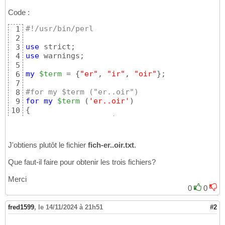
Code :
#!/usr/bin/perl
1
2
use
3
use
 warnings;

4
5
my
$term
 = 
{
"er"
, 
"ir"
, 
"oir"
}
;

6
7
#for my $term ("er..oir")
8
for
my
$term
(
'er..oir'
)
9
{
10
system
(
"touch fich-$
{term}
.txt"
)
11
}
12
J'obtiens plutôt le fichier
fich-er..oir.txt
.
Que faut-il faire pour obtenir les trois fichiers?
Merci
0
0
fred1599
,
le 14/11/2024 à 21h51
#2