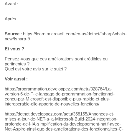
Avant :
Après :
Source
: https://learn.microsoft.com/en-us/dotnet/fsharp/whats-
new/fsharp-9
Et vous ?
Pensez-vous que ces améliorations sont crédibles ou
pertinentes ?
Quel est votre avis sur le sujet ?
Voir aussi :
https://programmation.developpez.com/actu/328764/La-
version-6-de-F-le-langage-de-programmation-fonctionnel-
concu-par-Microsoft-est-disponible-plus-rapide-et-plus-
interoperable-elle-apporte-de-nouvelles-fonctions/
https://dotnet.developpez.com/actu/358155/Annonces-et-
mises-a-jour-de-NET-a-la-Microsoft-Build-2024-integration-
profonde-de-l-IA-simplification-du-developpement-natif-avec-
Net-Aspire-ainsi-que-des-ameliorations-des-fonctionnalites-C-