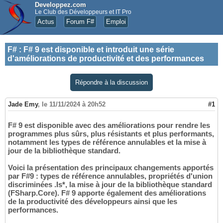
Developpez.com
Le Club des Développeurs et IT Pro
Actus
Forum F#
Emploi
F#
:
F# 9 est disponible et introduit une série
d'améliorations de productivité et des performances
Répondre à la discussion
Jade Emy
,
le 11/11/2024 à 20h52
#1
F# 9 est disponible avec des améliorations pour rendre les
programmes plus sûrs, plus résistants et plus performants,
notamment les types de référence annulables et la mise à
jour de la bibliothèque standard.
Voici la présentation des principaux changements apportés
par F#9 : types de référence annulables, propriétés d'union
discriminées .Is*, la mise à jour de la bibliothèque standard
(FSharp.Core). F# 9 apporte également des améliorations
de la productivité des développeurs ainsi que les
performances.