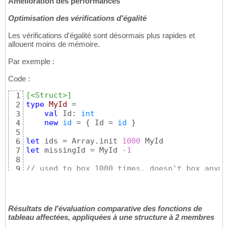
Amélioration des performances
Optimisation des vérifications d'égalité
Les vérifications d'égalité sont désormais plus rapides et
allouent moins de mémoire.
Par exemple :
Code :
[<Struct>]
1
type
 MyId
 =

2
val
 Id: 
int
3
new
id
 = 
{
 Id = 
id
}
4
5
let
 ids = Array.init 
1000
6
let
 missingId = MyId 
-1
7
8
// used to box 1000 times, doesn't box anymo
9
let
 _ = ids |> Array.contains missingId
10
Résultats de l'évaluation comparative des fonctions de
tableau affectées, appliquées à une structure à 2 membres