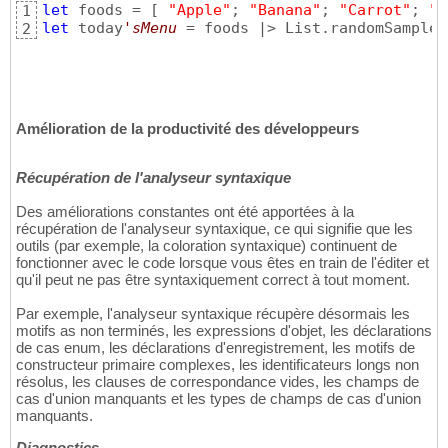
let
 foods = 
[
"Apple"
; 
"Banana"
; 
"Carrot"
; 
"D
1
let
 today
'sMenu
 = foods |> List.randomSample 
2
Amélioration de la productivité des développeurs
Récupération de l'analyseur syntaxique
Des améliorations constantes ont été apportées à la
récupération de l'analyseur syntaxique, ce qui signifie que les
outils (par exemple, la coloration syntaxique) continuent de
fonctionner avec le code lorsque vous êtes en train de l'éditer et
qu'il peut ne pas être syntaxiquement correct à tout moment.
Par exemple, l'analyseur syntaxique récupère désormais les
motifs as non terminés, les expressions d'objet, les déclarations
de cas enum, les déclarations d'enregistrement, les motifs de
constructeur primaire complexes, les identificateurs longs non
résolus, les clauses de correspondance vides, les champs de
cas d'union manquants et les types de champs de cas d'union
manquants.
Diagnostics