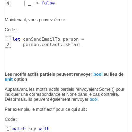
    | _ -> 
false
4
Maintenant, vous pouvez écrire :
Code :
let
 canSendEmailTo person =

1
    person.contact.IsEmail
2
Les motifs actifs partiels peuvent renvoyer
bool
au lieu de
unit
option
Auparavant, les motifs actifs partiels renvoyaient Some
(
)
pour
indiquer une correspondance et None dans le cas contraire.
Désormais, ils peuvent également renvoyer
bool
.
Par exemple, le motif actif pour ce qui suit :
Code :
match
 key 
with
1