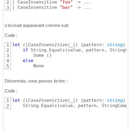
| CaseInsensitive 
"foo"
 -> ...

2
| CaseInsensitive 
"bar"
 -> ...
3
s'écrivait auparavant comme suit:
Code :
let
(|CaseInsensitive|_|)
(
pattern: 
string
)
(
1
if
 String.Equals
(
value, pattern, StringCo
2
        Some 
(
)
3
else
4
        None
5
Désormais, vous pouvez écrire: :
Code :
let
(|CaseInsensitive|_|)
(
pattern: 
string
)
(
1
    String.Equals
(
value, pattern, StringCompa
2