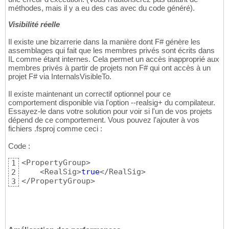
méthodes, mais il y a eu des cas avec du code généré).
Visibilité réelle
Il existe une bizarrerie dans la manière dont F# génère les
assemblages qui fait que les membres privés sont écrits dans
IL comme étant internes. Cela permet un accès inapproprié aux
membres privés à partir de projets non F# qui ont accès à un
projet F# via InternalsVisibleTo.
Il existe maintenant un correctif optionnel pour ce
comportement disponible via l'option --realsig+ du compilateur.
Essayez-le dans votre solution pour voir si l'un de vos projets
dépend de ce comportement. Vous pouvez l'ajouter à vos
fichiers .fsproj comme ceci :
Code :
<PropertyGroup>

1
    <RealSig>
true
</RealSig>

2
</PropertyGroup>
3