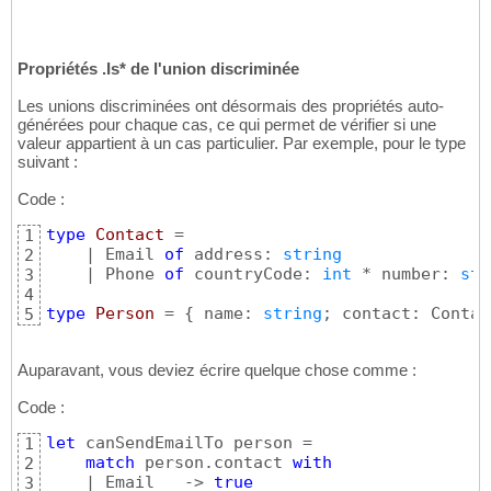
    | 
null
 -> 
-1
13
    | NonNull s -> s.Length  
// binds a non-
14
15
Propriétés .Is* de l'union discriminée
// Parameter to a function
16
let
 len 
(
str: 
string
 | 
null
)
 =

17
Les unions discriminées ont désormais des propriétés auto-
let
 s = nullArgCheck 
"str"
 str 
// Return
18
générées pour chaque cas, ce qui permet de vérifier si une
    s.Length  
// binds a non-null result
19
valeur appartient à un cas particulier. Par exemple, pour le type
20
suivant :
// Declared type at let-binding
21
let
 maybeAValue: 
string
 | 
null
 = hopefullyGe
22
Code :
23
// Array type signature
24
type
 Contact
 =

1
let
 f 
(
arr: 
(
string
 | 
null
)
[
]
)
 = 
(
)
25
    | Email 
of
 address: 
string
2
26
    | Phone 
of
 countryCode: 
int
 * number: 
str
3
// Generic code, note 'T must be constrained
27
4
let
 findOrNull 
(
index: 
int
)
(
list: 
'T
 list
)
 
28
type
 Person
 = 
{
 name: 
string
; contact: Contac
5
match
 List.tryItem index list 
with
29
    | Some item -> item

30
    | None -> 
null
31
Auparavant, vous deviez écrire quelque chose comme :
Code :
let
 canSendEmailTo person =

1
match
 person.contact 
with
2
    | Email _ -> 
true
3