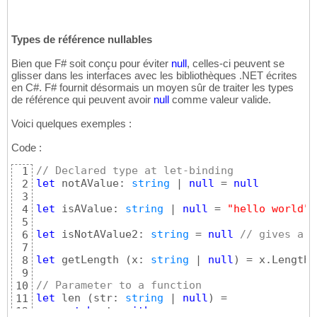
Types de référence nullables
Bien que F# soit conçu pour éviter
null
, celles-ci peuvent se
glisser dans les interfaces avec les bibliothèques .NET écrites
en C#. F# fournit désormais un moyen sûr de traiter les types
de référence qui peuvent avoir
null
comme valeur valide.
Voici quelques exemples :
Code :
// Declared type at let-binding
1
let
 notAValue: 
string
 | 
null
 = 
null
2
3
let
 isAValue: 
string
 | 
null
 = 
"hello world"
4
5
let
 isNotAValue2: 
string
 = 
null
// gives a n
6
7
let
 getLength 
(
x: 
string
 | 
null
)
 = x.Length 
8
9
// Parameter to a function
10
let
 len 
(
str: 
string
 | 
null
)
 =

11
match
 str 
with
12