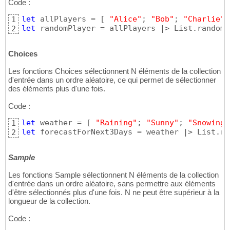
Code :
let
 allPlayers = 
[
"Alice"
; 
"Bob"
; 
"Charlie"
;
1
let
 randomPlayer = allPlayers |> List.randomC
2
Choices
Les fonctions Choices sélectionnent N éléments de la collection
d'entrée dans un ordre aléatoire, ce qui permet de sélectionner
des éléments plus d'une fois.
Code :
let
 weather = 
[
"Raining"
; 
"Sunny"
; 
"Snowing"
1
let
 forecastForNext3Days = weather |> List.ra
2
Sample
Les fonctions Sample sélectionnent N éléments de la collection
d'entrée dans un ordre aléatoire, sans permettre aux éléments
d'être sélectionnés plus d'une fois. N ne peut être supérieur à la
longueur de la collection.
Code :