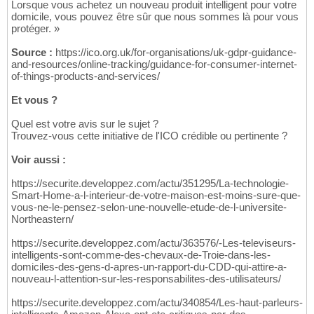
Lorsque vous achetez un nouveau produit intelligent pour votre
domicile, vous pouvez être sûr que nous sommes là pour vous
protéger. »
Source :
https://ico.org.uk/for-organisations/uk-gdpr-guidance-
and-resources/online-tracking/guidance-for-consumer-internet-
of-things-products-and-services/
Et vous ?
Quel est votre avis sur le sujet ?
Trouvez-vous cette initiative de l'ICO crédible ou pertinente ?
Voir aussi :
https://securite.developpez.com/actu/351295/La-technologie-
Smart-Home-a-l-interieur-de-votre-maison-est-moins-sure-que-
vous-ne-le-pensez-selon-une-nouvelle-etude-de-l-universite-
Northeastern/
https://securite.developpez.com/actu/363576/-Les-televiseurs-
intelligents-sont-comme-des-chevaux-de-Troie-dans-les-
domiciles-des-gens-d-apres-un-rapport-du-CDD-qui-attire-a-
nouveau-l-attention-sur-les-responsabilites-des-utilisateurs/
https://securite.developpez.com/actu/340854/Les-haut-parleurs-