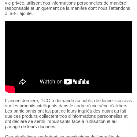
vie privée, utilisent nos informations personnelles de manière
responsable et uniquement de la manière dont nous l'attendons
», a-t-il ajouté.
L'année dernière, l'ICO a demandé au public de donner son avis
sur les produits intelligents dans le cadre d'une série d'ateliers.
Les participants ont fait part de leurs inquiétudes quant au fait
que ces produits collectent trop d'informations personnelles et
ont déclaré se sentir impuissants face à l'utilisation et au
partage de leurs données.
Ces révélations confortent les conclusions de l'enquête de