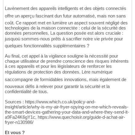
Lavènement des appareils intelligents et des objets connectés
offre un aperçu fascinant dun futur automatisé, mais non sans
coût. Ce rapport met en lumière un aspect souvent négligé des
technologies de la maison connectée : celui de la sécurité des
données personnelles. La question posée est alors cruciale :
jusquoù sommes-nous prêts à sacrifier notre vie privée pour
quelques fonctionnalités supplémentaires ?
Au final, cet appel à la vigilance souligne la nécessité pour
chaque utilisateur de prendre conscience des risques inhérents
à ces appareils et pour les législateurs de renforcer les
régulations de protection des données. Lère numérique
saccompagne de formidables innovations, mais également de
nouveaux défis à relever pour garantir la sécurité et la
confidentialité de tous.
Sources : https://www.which.co.uk/policy-and-
insight/article/why-is-my-air-fryer-spying-on-me-which-reveals-
the-smart-devices-gathering-your-data-and-where-they-send-it-
a9Fa24K6gY1c, https://www.quechoisir.org/guide-d-achat-air-
fryer-n130986/
Et vous ?