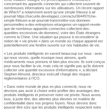
concernant les appareils connectés qui collectent souvent de
nombreuses informations sur les utilisateurs. Un récent rapport
de Which? a notamment averti qu'une simple friteuse à air
pourrait https://securite.developpez.com/actu/364497/Une-
simple-friteuse-a-air-pourrait-transmettre-vos-donnees-
personnelles-a-des-entreprises-etrangeres-un-rapport-revele-
que-de-nombreux-appareils-connectes-collectent-des-
quantites-excessives-de-donnees/, voire des États étrangers
comme la Chine. Une situation qui pousse à reconsidérer la
notion de « vie privée » dans un monde où chaque appareil est
potentiellement une fenêtre ouverte sur nos habitudes de vie.
« Les produits intelligents en savent beaucoup sur nous : avec
qui nous vivons, quelle musique nous aimons, quels
médicaments nous prenons et bien plus encore. Ils sont conçus
pour nous faciliter la vie, mais cela ne signifie pas qu'ils doivent
collecter une quantité excessive d'informations », a déclaré
Stephen Almond, directeur exécutif chargé des risques
réglementaires à l'ICO.
« Dans notre monde de plus en plus connecté, nous ne
devrions pas avoir à choisir entre profiter des avantages des
produits intelligents et préserver notre vie privée. Nous avons
tous, à juste titre, des attentes plus élevées en matière de
confidentialité dans nos propres foyers. Nous devons donc
pouvoir être sûrs que les produits intelligents respectent notre