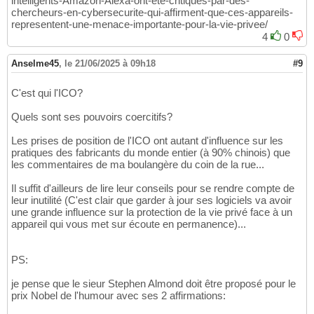
intelligents-Amazon-Alexa-ont-ete-critiques-par-des-
chercheurs-en-cybersecurite-qui-affirment-que-ces-appareils-
representent-une-menace-importante-pour-la-vie-privee/
4
0
Anselme45
,
le 21/06/2025 à 09h18
#9
C'est qui l'ICO?
Quels sont ses pouvoirs coercitifs?
Les prises de position de l'ICO ont autant d'influence sur les
pratiques des fabricants du monde entier (à 90% chinois) que
les commentaires de ma boulangère du coin de la rue...
Il suffit d'ailleurs de lire leur conseils pour se rendre compte de
leur inutilité (C'est clair que garder à jour ses logiciels va avoir
une grande influence sur la protection de la vie privé face à un
appareil qui vous met sur écoute en permanence)...
PS:
je pense que le sieur Stephen Almond doit être proposé pour le
prix Nobel de l'humour avec ses 2 affirmations: