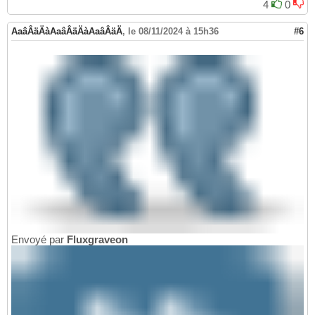
4
0
AaâÂäÄàAaâÂäÄàAaâÂäÄ
,
le 08/11/2024 à 15h36
#6
Envoyé par
Fluxgraveon