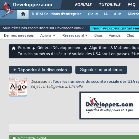
FORUMS
TUTORIELS
FAQ
DI/DSI Solutions d'entreprise
Cloud
IA
ALM
Micros
Vous n'êtes pas encore inscrit sur Developpez.com ?
Inscrivez-vous gratuitem
Derniers messages
Actions
Réseau social
Blogs
Agenda
Chat
Forum
Général Développement
Algorithme & Mathématiqu
Tous les numéros de sécurité sociale des USA sont en passe d’être
+
Signaler un problème
Répondre à la discussion
Discussion :
Tous les numéros de sécurité sociale des USA so
Sujet :
Intelligence artificielle
07/11/2024,
12h04