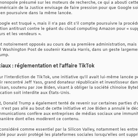
onopole présumé sur les moteurs de recherche, ce qui a abouti cette
américain de la Justice envisage de faire pression pour que Google so
ien poursuivre dans la même lancée.
ogle est truqué », mais il n'a pas dit s'il compte poursuivre la proc
action antitrust contre le géant du cloud computing Amazon pour « sup
rs et les vendeurs ».
 notoirement opposés au cours de sa première administration, mais l
Washington Post de soutenir Kamala Harris, dans un geste largeme
rump.
aux : réglementation et l'affaire TikTok
 l'interdiction de TikTok, une initiative qu'il avait lui-même lancée
ir rencontré Jeff Yass, grand donateur républicain et investisseur da
isan, soutenu par Joe Biden, visant à obliger la société chinoise Byt
cation soit interdite aux États-Unis.
 Donald Trump a également tenté de revenir sur certaines parties d'u
'est pas allé au bout de cette initiative et Joe Biden a annulé le décre
 communications confère aux entreprises de médias sociaux une immuni
 manière dont elles modèrent ce contenu.
st considéré comme essentiel par la Silicon Valley, notamment les entr
ciblé pour avoir protégé les plateformes sociales lorsqu'elles ont supp