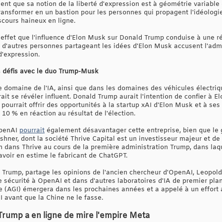
rment que sa notion de la liberté d'expression est à géométrie variab
ransformer en un bastion pour les personnes qui propagent l'idéologie
cours haineux en ligne.
 effet que l'influence d'Elon Musk sur Donald Trump conduise à une ré
d'autres personnes partageant les idées d'Elon Musk accusent l'admin
d'expression.
s défis avec le duo Trump-Musk
e domaine de l'IA, ainsi que dans les domaines des véhicules électriq
it se révéler influent. Donald Trump aurait l'intention de confier à E
ourrait offrir des opportunités à la startup xAI d'Elon Musk et à ses
 10 % en réaction au résultat de l'élection.
OpenAI
pourrait
également désavantager cette entreprise, bien que le
ushner, dont la société Thrive Capital est un investisseur majeur et d
 dans Thrive au cours de la première administration Trump, dans laquel
voir en estime le fabricant de ChatGPT.
a Trump, partage les opinions de l'ancien chercheur d'OpenAI, Leopol
e sécurité à OpenAI et dans d'autres laboratoires d'IA de premier p
rale (AGI) émergera dans les prochaines années et a appelé à un effor
 avant que la Chine ne le fasse.
d Trump a en ligne de mire l'empire Meta