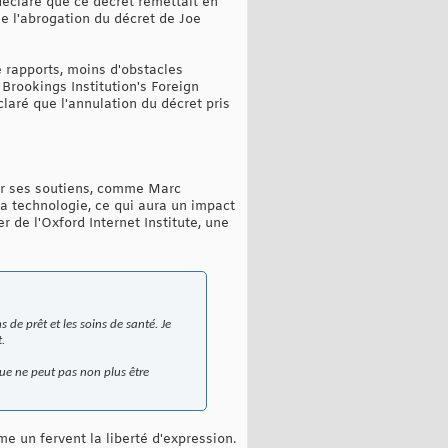
déclaré que ce décret remettait en
ue l'abrogation du décret de Joe
 rapports, moins d'obstacles
 Brookings Institution's Foreign
claré que l'annulation du décret pris
our ses soutiens, comme Marc
a technologie, ce qui aura un impact
 de l'Oxford Internet Institute, une
s de prêt et les soins de santé. Je
.
que ne peut pas non plus être
e un fervent la liberté d'expression.