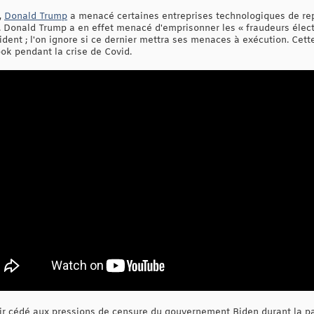
,
Donald Trump
a menacé certaines entreprises technologiques de rep
Donald Trump a en effet menacé d'emprisonner les « fraudeurs élect
sident ; l'on ignore si ce dernier mettra ses menaces à exécution. Ce
ok pendant la crise de Covid.
r cédé aux pressions de censure du gouvernement Biden durant la p