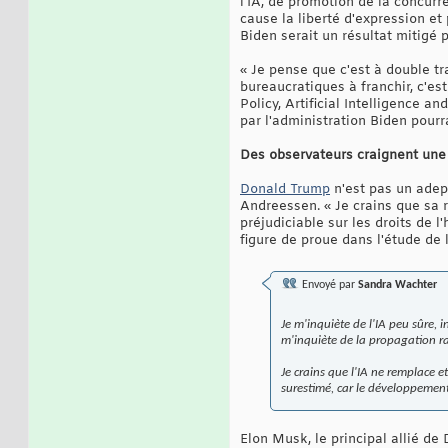
l'IA, de promotion de la concurr
cause la liberté d'expression et 
Biden serait un résultat mitigé 
« Je pense que c'est à double t
bureaucratiques à franchir, c'est
Policy, Artificial Intelligence 
par l'administration Biden pourra
Des observateurs craignent une
Donald Trump
n'est pas un adep
Andreessen. « Je crains que sa 
préjudiciable sur les droits de 
figure de proue dans l'étude de 
Envoyé par
Sandra Wachter
Je m'inquiète de l'IA peu sûre, i
m'inquiète de la propagation ra
Je crains que l'IA ne remplace 
surestimé, car le développement
Elon Musk, le principal allié de