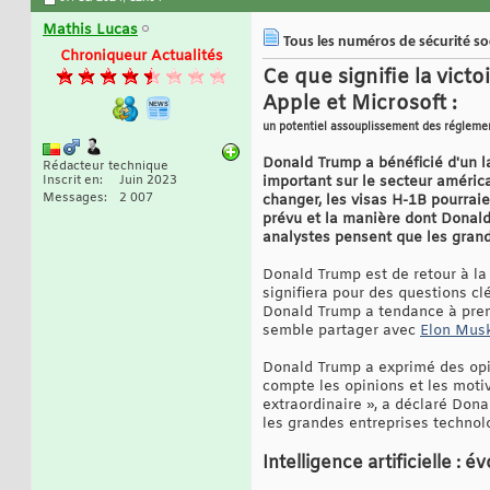
Mathis Lucas
Tous les numéros de sécurité soc
Chroniqueur Actualités
Ce que signifie la vict
Apple et Microsoft :
un potentiel assouplissement des régleme
Donald Trump a bénéficié d'un la
Rédacteur technique
Inscrit en
Juin 2023
important sur le secteur américa
Messages
2 007
changer, les visas H-1B pourraie
prévu et la manière dont Donald 
analystes pensent que les grand
Donald Trump est de retour à la
signifiera pour des questions clé
Donald Trump a tendance à prend
semble partager avec
Elon Mus
Donald Trump a exprimé des opin
compte les opinions et les moti
extraordinaire », a déclaré Don
les grandes entreprises technol
Intelligence artificielle :