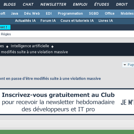
BLOGS
CHAT
NEWSLETTER
EMPLOI
ÉTUDES
DROIT
oft
Java
Dév. Web
EDI
Programmation
SGBD
Office
Mobiles
Actualités IA
Forum IA
Cours et tutoriels IA
Livres IA
ent !
Règles
es
Intelligence artificielle
 modifiés suite à une violation massive
Pag
nt en passe d’être modifiés suite à une violation massive