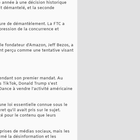
 année à une décision historique
it démantelé, et la seconde
édure de démantèlement. La FTC a
pression de la concurrence et
e fondateur d'Amazon, Jeff Bezos, a
nt perçu comme une tentative visant
 pendant son premier mandat. Au
ns TikTok, Donald Trump s'est
eDance à vendre l'activité américaine
ne loi essentielle connue sous le
t qu'il avait pris sur le sujet.
té pour le contenu que leurs
eprises de médias sociaux, mais les
rimé la désinformation et les