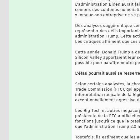
L'administration Biden aurait f
compris des contenus humoristiq
» lorsque son entreprise ne se p
Des analyses suggèrent que cert
représenter des défis importants
administration Trump. Cette act
Les critiques affirment que ces 
Cette année, Donald Trump a déc
Silicon Valley apportaient leur 
possible pour paraître neutre pe
L'étau pourrait aussi se resser
Selon certains analystes, la cho
Trade Commission (FTC), qui app
interprétation radicale de la lég
exceptionnellement agressive dan
Les Big Tech et autres mégacor
présidente de la FTC a officiel
fonctions jusqu'à ce que le pré
que l'administration Trump 2.0 n
Toutefois, ils estiment que les 