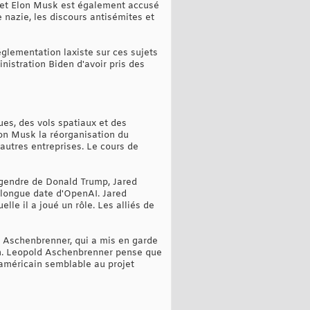
le et Elon Musk est également accusé
 nazie, les discours antisémites et
glementation laxiste sur ces sujets
istration Biden d'avoir pris des
ues, des vols spatiaux et des
lon Musk la réorganisation du
 autres entreprises. Le cours de
 gendre de Donald Trump, Jared
e longue date d'OpenAI. Jared
le il a joué un rôle. Les alliés de
d Aschenbrenner, qui a mis en garde
lan. Leopold Aschenbrenner pense que
t américain semblable au projet