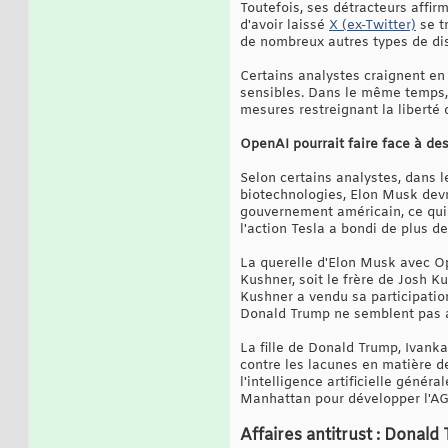
Toutefois, ses détracteurs affi
d'avoir laissé
X (ex-Twitter)
se t
de nombreux autres types de dis
Certains analystes craignent en
sensibles. Dans le même temps, 
mesures restreignant la liberté 
OpenAI pourrait faire face à de
Selon certains analystes, dans l
biotechnologies, Elon Musk devra
gouvernement américain, ce qui p
l'action Tesla a bondi de plus de
La querelle d'Elon Musk avec 
Kushner, soit le frère de Josh K
Kushner a vendu sa participation
Donald Trump ne semblent pas a
La fille de Donald Trump, Ivank
contre les lacunes en matière d
l'intelligence artificielle géné
Manhattan pour développer l'AGI
Affaires antitrust : Donal