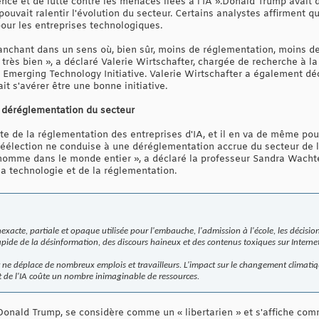
ence et de lutte contre les menaces liées à l'IA ».Donald Trump avait 
pouvait ralentir l'évolution du secteur. Certains analystes affirment q
pour les entreprises technologiques.
ranchant dans un sens où, bien sûr, moins de réglementation, moins de
 très bien », a déclaré Valerie Wirtschafter, chargée de recherche à la
and Emerging Technology Initiative. Valerie Wirtschafter a également dé
it s'avérer être une bonne initiative.
 déréglementation du secteur
te de la réglementation des entreprises d'IA, et il en va de même p
réélection ne conduise à une déréglementation accrue du secteur de l
l'homme dans le monde entier », a déclaré la professeur Sandra Wachter
la technologie et de la réglementation.
nexacte, partiale et opaque utilisée pour l'embauche, l'admission à l'école, les décision
pide de la désinformation, des discours haineux et des contenus toxiques sur Internet
et ne déplace de nombreux emplois et travailleurs. L'impact sur le changement climati
 de l'IA coûte un nombre inimaginable de ressources.
 Donald Trump, se considère comme un « libertarien » et s'affiche comm