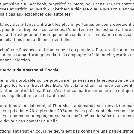
ait pression sur Facebook, propriété de Meta, pour censurer des conte
ues et satiriques. Mark Zuckerberg a déclaré que la Maison Blanche
liait pas aux exigences des autorités.
aines des affaires antitrust les plus importantes en cours devraient 
 pour les entreprises concernées. L'une d'entre elles est une affaire
ion antitrust pourrait théoriquement conduire à l'annulation des acqu
acquisitions sont anticoncurrentielles.
laré que Facebook est « un ennemi du peuple ». Par la suite, alors 
soutien à Donald Trump pendant la campagne présidentielle, Mark Zucke
ndant l'élection.
rer autour de Amazon et Google
se la plus probable qui se produira en janvier sera la révocation de L
lique les lois antitrust des États-Unis. Lina Khan, nommée par Joe Bi
islation antitrust. Lina Khan s'est fait connaître par un article critiq
s l'application de la loi antitrust.
porations s'en plaignent, et Elon Musk a demandé son renvoi. (Le ma
lement pris fin le 26 septembre 2024, mais les présidents de commissi
sident nomme un remplaçant qui sera confirmé par le Sénat). De nombr
e devrait pas compter sur elle.
actions antitrust en cours ne devraient pas connaître une baisse d'int