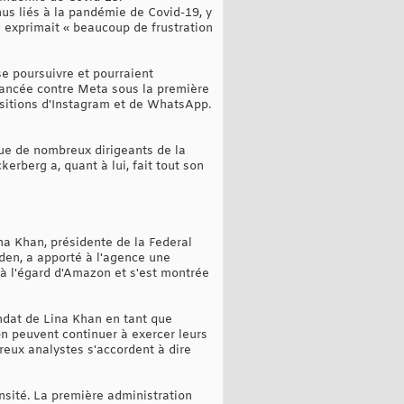
nus liés à la pandémie de Covid-19, y
 exprimait « beaucoup de frustration
se poursuivre et pourraient
 lancée contre Meta sous la première
isitions d'Instagram et de WhatsApp.
que de nombreux dirigeants de la
rberg a, quant à lui, fait tout son
ina Khan, présidente de la Federal
den, a apporté à l'agence une
ue à l'égard d'Amazon et s'est montrée
ndat de Lina Khan en tant que
on peuvent continuer à exercer leurs
eux analystes s'accordent à dire
ensité. La première administration