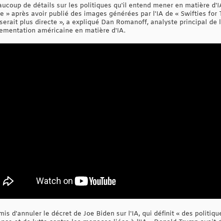
oup de détails sur les politiques qu'il entend mener en matière d'IA, 
e » après avoir publié des images générées par l'IA de « Swifties fo
 serait plus directe », a expliqué Dan Romanoff, analyste principal de 
lementation américaine en matière d'IA.
 d'annuler le décret de Joe Biden sur l'IA, qui définit « des politi