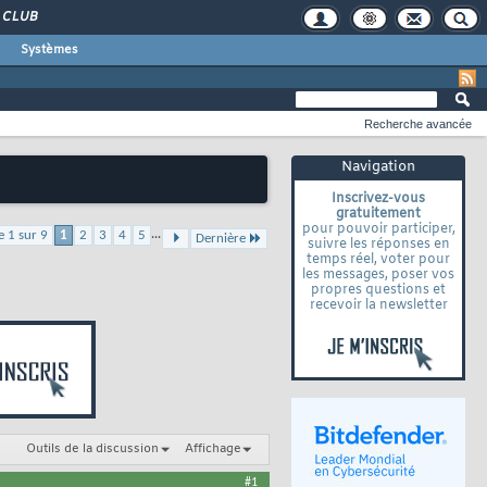
CLUB
Systèmes
Recherche avancée
Navigation
Inscrivez-vous
gratuitement
pour pouvoir participer,
...
e 1 sur 9
1
2
3
4
5
Dernière
suivre les réponses en
temps réel, voter pour
les messages, poser vos
propres questions et
recevoir la newsletter
Outils de la discussion
Affichage
#1