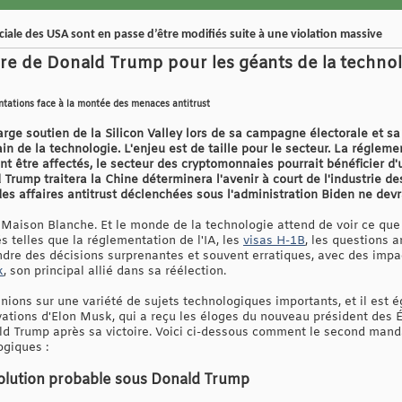
iale des USA sont en passe d’être modifiés suite à une violation massive
oire de Donald Trump pour les géants de la techno
ntations face à la montée des menaces antitrust
rge soutien de la Silicon Valley lors de sa campagne électorale et sa 
in de la technologie. L'enjeu est de taille pour le secteur. La réglemen
nt être affectés, le secteur des cryptomonnaies pourrait bénéficier 
Trump traitera la Chine déterminera l'avenir à court de l'industrie de
es affaires antitrust déclenchées sous l'administration Biden ne devr
 Maison Blanche. Et le monde de la technologie attend de voir ce que
s telles que la réglementation de l'IA, les
visas H-1B
, les questions a
re des décisions surprenantes et souvent erratiques, avec des impact
k
, son principal allié dans sa réélection.
ions sur une variété de sujets technologiques importants, et il est
vations d'Elon Musk, qui a reçu les éloges du nouveau président des 
ald Trump après sa victoire. Voici ci-dessous comment le second mand
ogiques :
 évolution probable sous Donald Trump