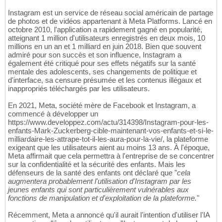
Instagram est un service de réseau social américain de partage
de photos et de vidéos appartenant à Meta Platforms. Lancé en
octobre 2010, l'application a rapidement gagné en popularité,
atteignant 1 million d'utilisateurs enregistrés en deux mois, 10
millions en un an et 1 milliard en juin 2018. Bien que souvent
admiré pour son succès et son influence, Instagram a
également été critiqué pour ses effets négatifs sur la santé
mentale des adolescents, ses changements de politique et
d'interface, sa censure présumée et les contenus illégaux et
inappropriés téléchargés par les utilisateurs.
En 2021, Meta, société mère de Facebook et Instagram, a
commencé à développer un
https://www.developpez.com/actu/314398/Instagram-pour-les-
enfants-Mark-Zuckerberg-cible-maintenant-vos-enfants-et-si-le-
milliardaire-les-attrape-tot-il-les-aura-pour-la-vie/, la plateforme
exigeant que les utilisateurs aient au moins 13 ans. À l'époque,
Meta affirmait que cela permettra à l'entreprise de se concentrer
sur la confidentialité et la sécurité des enfants. Mais les
défenseurs de la santé des enfants ont déclaré que "
cela
augmentera probablement l'utilisation d'Instagram par les
jeunes enfants qui sont particulièrement vulnérables aux
fonctions de manipulation et d'exploitation de la plateforme.
"
Récemment, Meta a annoncé qu'il aurait l'intention d'utiliser l'IA