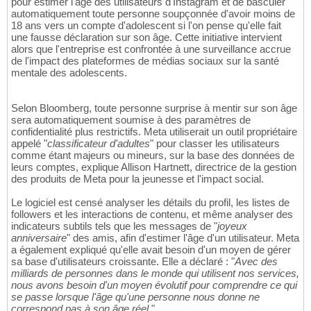
pour estimer l'âge des utilisateurs d'Instagram et de basculer
automatiquement toute personne soupçonnée d'avoir moins de
18 ans vers un compte d'adolescent si l'on pense qu'elle fait
une fausse déclaration sur son âge. Cette initiative intervient
alors que l'entreprise est confrontée à une surveillance accrue
de l'impact des plateformes de médias sociaux sur la santé
mentale des adolescents.
Selon Bloomberg, toute personne surprise à mentir sur son âge
sera automatiquement soumise à des paramètres de
confidentialité plus restrictifs. Meta utiliserait un outil propriétaire
appelé "
classificateur d'adultes
" pour classer les utilisateurs
comme étant majeurs ou mineurs, sur la base des données de
leurs comptes, explique Allison Hartnett, directrice de la gestion
des produits de Meta pour la jeunesse et l'impact social.
Le logiciel est censé analyser les détails du profil, les listes de
followers et les interactions de contenu, et même analyser des
indicateurs subtils tels que les messages de "
joyeux
anniversaire
" des amis, afin d'estimer l'âge d'un utilisateur. Meta
a également expliqué qu'elle avait besoin d'un moyen de gérer
sa base d'utilisateurs croissante. Elle a déclaré : "
Avec des
milliards de personnes dans le monde qui utilisent nos services,
nous avons besoin d'un moyen évolutif pour comprendre ce qui
se passe lorsque l'âge qu'une personne nous donne ne
correspond pas à son âge réel.
"