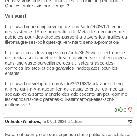
Pensez-vous que cette initiative est crédible ou pertinente ?
Quel est votre avis sur le sujet ?
Voir aussi :
https://webmarketing.developpez.com/actu/360970/L-echec-
des-systemes-IA-de-moderation-de-Meta-des-centaines-de-
publicites-pour-des-drogues-passent-a-travers-les-mailles-du-
filet-malgre-ses-politiques-qui-en-interdisent-la-promotion/
https://securite.developpez.com/actu/362959/Les-entreprises-
de-medias-sociaux-et-de-streaming-video-se-sont-engagees-
dans-une-vaste-surveillance-des-utilisateurs-avec-des-
controles-laxistes-et-des-garanties-inadequates-pour-les-
enfants/
https://web.developpez.com/actu/363193/Mark-Zuckerberg-
affirme-qu-il-n-y-a-aucun-lien-de-causalite-entre-les-medias-
sociaux-et-la-sante-mentale-des-adolescents-un-peu-comme-
les-fabricants-de-cigarettes-qui-affirment-qu-elles-sont-
inoffensives/
8
0
OrthodoxWindows
,
le 07/11/2024 à 11h56
#2
Excellent exemple de conséquence d'une politique sociétale se