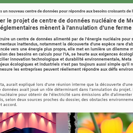
ans un nouveau centre de données pour répondre aux besoins croissants de l
uer le projet de centre de données nucléaire de Me
glementaires mènent à l'annulation d'une ferme d
truire un centre de données alimenté par de l'énergie nucléaire pour
mentaux inattendus, notamment la découverte d'une espèce rare d'abei
ancée vers une énergie plus propre, elle met en lumière un dilemme ma
sion des besoins en calculs pour l'IA, se heurte aux exigences écolog
cilier innovation technologique et durabilité environnementale, Meta s
jeux écologiques et industriels n'est pas toujours aussi simple qu'il n
mesure les entreprises peuvent réellement répondre aux défis envir
 aurait expliqué lors d'une réunion interne que la découverte d'une e
e données avait joué un rôle déterminant dans l'annulation du projet.
nucléaire pour obtenir de l'électricité sans émissions afin d'alimenter
tefois, selon deux sources proches du dossier, des obstacles environne
t accord.