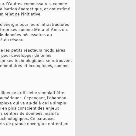
cteur. D'autres commissaires, comme
alisation énergétique, et ont estimé
rejet de l'initiative.
d'énergie pour leurs infrastructures
 entreprises comme Meta et Amazon,
 de données nécessaires au
té du réseau.
e les petits réacteurs modulaires
 pour développer de telles
eprises technologiques se retrouvent
églementaires et écologiques, comme
ligence artificielle semblait être
 numériques. Cependant, l'abandon
plexe qui va au-delà de la simple
us en plus conscient des enjeux
es centres de données, mais la
 technologiques. Ce paradoxe
jets de grande envergure entrent en