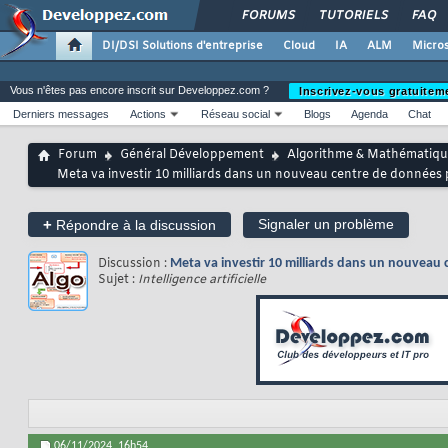
FORUMS
TUTORIELS
FAQ
DI/DSI Solutions d'entreprise
Cloud
IA
ALM
Micros
Vous n'êtes pas encore inscrit sur Developpez.com ?
Inscrivez-vous gratuitem
Derniers messages
Actions
Réseau social
Blogs
Agenda
Chat
Forum
Général Développement
Algorithme & Mathématiqu
Meta va investir 10 milliards dans un nouveau centre de données 
+
Signaler un problème
Répondre à la discussion
Discussion :
Meta va investir 10 milliards dans un nouveau 
Sujet :
Intelligence artificielle
06/11/2024,
16h54