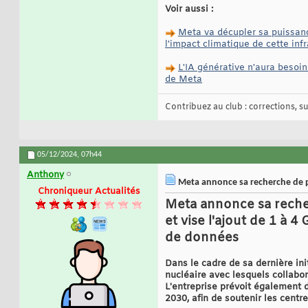
Voir aussi :
Meta va décupler sa puissanc
l'impact climatique de cette inf
L'IA générative n'aura besoi
de Meta
Contribuez au club : corrections, sug
05/12/2024,
07h44
Anthony
Meta annonce sa recherche de par
Chroniqueur Actualités
Meta annonce sa recher
et vise l'ajout de 1 à 
de données
Dans le cadre de sa dernière ini
nucléaire avec lesquels collabor
L'entreprise prévoit également d
2030, afin de soutenir les centr