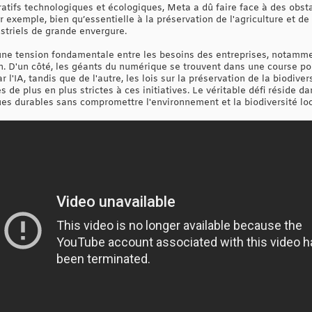
ératifs technologiques et écologiques, Meta a dû faire face à des obs
r exemple, bien qu’essentielle à la préservation de l'agriculture et de
striels de grande envergure.
une tension fondamentale entre les besoins des entreprises, notamme
on. D'un côté, les géants du numérique se trouvent dans une course 
'IA, tandis que de l'autre, les lois sur la préservation de la biodiver
 de plus en plus strictes à ces initiatives. Le véritable défi réside d
ues durables sans compromettre l'environnement et la biodiversité loc