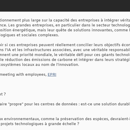
ionnement plus large sur la capacité des entreprises à intégrer véri
nce. Les grandes entreprises, en particulier dans le secteur technolo
nsition énergétique, mais leur quête de solutions innovantes, comme l
logiques et sociales complexes.
ir si ces entreprises peuvent réellement concilier leurs objectifs éco
s l'IA et les infrastructures associées, avec une véritable responsa
nnent une priorité mondiale, le véritable défi pour ces géants techno
le réduction des émissions de carbone et intégrer dans leurs stratégi
 écosystèmes locaux au nom de l'innovation.
 meeting with employees,
EPRI
et ?
ire "propre" pour les centres de données : est-ce une solution dura
x environnementaux, comme la préservation des espèces, devraient-il
 projets technologiques à grande échelle ?