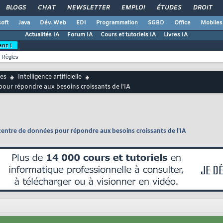
BLOGS
CHAT
NEWSLETTER
EMPLOI
ÉTUDES
DROIT
oft
Java
Dév. Web
EDI
Programmation
SGBD
Office
Mobiles
Actualités IA
Forum IA
Cours et tutoriels IA
Livres IA
ent !
Règles
es
Intelligence artificielle
pour répondre aux besoins croissants de l'IA
centre de données pour répondre aux besoins croissants de l'IA