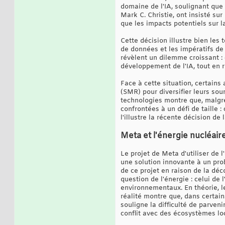
domaine de l'IA, soulignant que 
Mark C. Christie, ont insisté su
que les impacts potentiels sur la
Cette décision illustre bien les
de données et les impératifs de
révèlent un dilemme croissant 
développement de l'IA, tout en 
Face à cette situation, certain
(SMR) pour diversifier leurs so
technologies montre que, malgré
confrontées à un défi de taille 
l'illustre la récente décision de 
Meta et l'énergie nucléair
Le projet de Meta d'utiliser de l
une solution innovante à un pr
de ce projet en raison de la dé
question de l'énergie : celui de
environnementaux. En théorie, le
réalité montre que, dans certain
souligne la difficulté de parven
conflit avec des écosystèmes loc