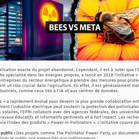
alisation exacte du projet abandonné. Cependant, il est à noter que l'
e spécialisé dans les énergies propres, a lancé en 2018 l'initiative «
 entreprises du secteur énergétique à prendre des mesures pour protége
uent un rôle crucial dans l'agriculture. En effet, il est généralement 
dustriels, comme ceux liés à l'IA et aux centres de données.
ors » a rapidement évolué pour devenir la plus grande collaboration e
ment l'industrie électrique peut soutenir la protection des pollinisat
s solaires, l'EPRI collabore avec des agences fédérales, des universit
avaux éducatifs et informatifs pertinents et à fort impact. Les reche
 via l'index des produits « Power-In-Pollinators ». L'initiative couvre p
public :
Des projets comme The Pollinator Power Party, un documentai
liser le public aux enjeux liés aux pollinisateurs ;