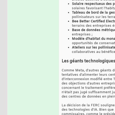
Solaire respectueux des po
solaires favorisant l'habit
Tableau de bord de la gest
pollinisateurs sur les terr
Bee Better Certified Electr
terrains des entreprises 
Base de données métriques
entreprises ;
Modèle d'habitat du mona
opportunités de conservati
Ateliers sur les pollinisate
collaboratives au bénéfice
Les géants technologiques 
Comme Meta, d'autres géants du 
tentatives d'alimenter leurs ce
d'interconnexion modifié entre 
des objections d'autres entrepri
concernant le traitement préfére
n'était pas jugé suffisamment jus
des centres de données en plei
La décision de la FERC souligne
des technologies d'IA. Bien que
commissaires, comme le présiden