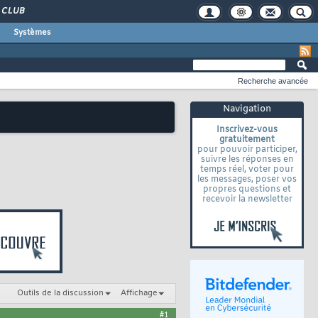
CLUB
Systèmes
Recherche avancée
Navigation
Inscrivez-vous
gratuitement
pour pouvoir participer,
suivre les réponses en
temps réel, voter pour
les messages, poser vos
propres questions et
recevoir la newsletter
Outils de la discussion
Affichage
#1