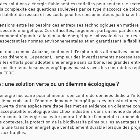
des solutions d'énergie fiable sont essentielles pour soutenir le se
r la complexité des questions soulevées par ce type d'accords de coloc
 fiabilité du réseau et les coûts pour les consommateurs justifiaient un 
 tensions entre les besoins des entreprises technologiques en matière 
 sécurité énergétique. Ces difficultés, largement partagées par des
: comment répondre à la demande énergétique colossale des centres
respectant les normes environnementales et en garantissant la fiabili
s acteurs, comme Amazon, continuent d'explorer des alternatives comm
urces d'énergie. Cependant, l'ampleur des investissements nécessaires
 les efforts pour adopter une énergie sans carbone, les grandes entr
: concilier leurs besoins énergétiques massifs avec les contraintes r
la FERC.
e : une solution verte ou un dilemme écologique ?
'énergie nucléaire pour alimenter son centre de données dédié à l'intel
oblème croissant : l'énorme demande énergétique des infrastructures
couverte d'une espèce rare d'abeilles met en évidence un dilemme com
 l'acceptabilité écologique des choix industriels dans un monde de pl
 recours à l'énergie nucléaire pourrait réduire l'empreinte carbone d
s contextes, la protection de la biodiversité prime sur les avantages
ir à une transition énergétique véritablement durable lorsque des pro
aux fragiles.