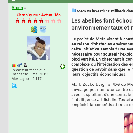
Bruno
Meta va investir 10 milliards d
Chroniqueur Actualités
Les abeilles font écho
environnementaux et ré
Le projet de Meta visant à cons
en raison d'obstacles environne
cette initiative semblait une av
nécessaire pour soutenir l'explo
biodiversité. En cherchant à con
complexe où l'intégration des en
question de savoir dans quelle 
Rédacteur technique
Inscrit en
Mai 2019
leurs objectifs économiques.
Messages
2 117
Mark Zuckerberg, le PDG de Meta,
envisagé pour un futur centre d
avec l'exploitant d'une centrale 
l'intelligence artificielle. Tou
empêché la concrétisation de ce