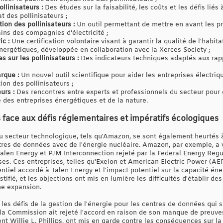
llinisateurs :
Des études sur la faisabilité, les coûts et les défis liés 
at des pollinisateurs ;
ion des pollinisateurs :
Un outil permettant de mettre en avant les p
ains des compagnies d'électricité ;
ic :
Une certification volontaire visant à garantir la qualité de l'habita
énergétiques, développée en collaboration avec la Xerces Society ;
 sur les pollinisateurs :
Des indicateurs techniques adaptés aux rapp
rque :
Un nouvel outil scientifique pour aider les entreprises électriqu
on des pollinisateurs ;
urs :
Des rencontres entre experts et professionnels du secteur pour
 des entreprises énergétiques et de la nature.
face aux défis réglementaires et impératifs écologiques
secteur technologique, tels qu'Amazon, se sont également heurtés à
ntres de données avec de l'énergie nucléaire. Amazon, par exemple, a 
Talen Energy et PJM Interconnection rejeté par la Federal Energy Reg
ses. Ces entreprises, telles qu'Exelon et American Electric Power (A
ntiel accordé à Talen Energy et l'impact potentiel sur la capacité én
tifié, et les objections ont mis en lumière les difficultés d'établir de
ne expansion.
 les défis de la gestion de l'énergie pour les centres de données qui
 la Commission ait rejeté l'accord en raison de son manque de preuve
t Willie L. Phillips, ont mis en garde contre les conséquences sur la