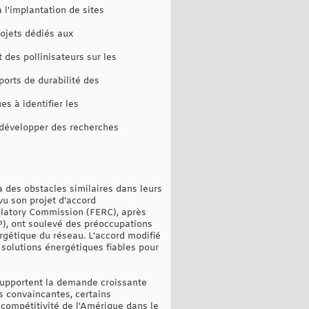
à l'implantation de sites
rojets dédiés aux
t des pollinisateurs sur les
orts de durabilité des
es à identifier les
 développer des recherches
 des obstacles similaires dans leurs
vu son projet d'accord
ulatory Commission (FERC), après
EP), ont soulevé des préoccupations
ergétique du réseau. L'accord modifié
s solutions énergétiques fiables pour
 supportent la demande croissante
s convaincantes, certains
 compétitivité de l'Amérique dans le