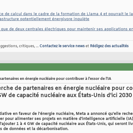
e de calcul dans le cadre de la formation de Llama 4 et pourrait le l
rastructure potentiellement énergivore inquiète
n que de deux centrales électriques pour maintenir ses applications e
gestions, critiques, ...
Contactez le service news
et
Rédigez des actualités
tenaires en énergie nucléaire pour contribuer à l'essor de l'IA
che de partenaires en énergie nucléaire pour contr
4 GW de capacité nucléaire aux États-Unis d'ici 203
tiative en faveur de l'énergie nucléaire, Meta a annoncé qu'elle rech
er pour alimenter ses projets en matière d'intelligence artificielle (
'ajouter 1 à 4 GW de capacité nucléaire aux États-Unis, qui seront li
es de données et la décarbonisation.