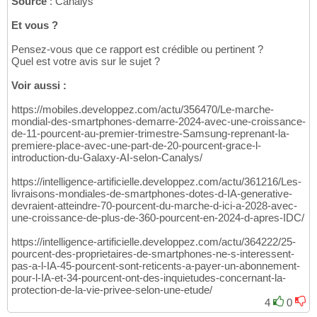
Source
: Canalys
Et vous ?
Pensez-vous que ce rapport est crédible ou pertinent ?
Quel est votre avis sur le sujet ?
Voir aussi :
https://mobiles.developpez.com/actu/356470/Le-marche-
mondial-des-smartphones-demarre-2024-avec-une-croissance-
de-11-pourcent-au-premier-trimestre-Samsung-reprenant-la-
premiere-place-avec-une-part-de-20-pourcent-grace-l-
introduction-du-Galaxy-AI-selon-Canalys/
https://intelligence-artificielle.developpez.com/actu/361216/Les-
livraisons-mondiales-de-smartphones-dotes-d-IA-generative-
devraient-atteindre-70-pourcent-du-marche-d-ici-a-2028-avec-
une-croissance-de-plus-de-360-pourcent-en-2024-d-apres-IDC/
https://intelligence-artificielle.developpez.com/actu/364222/25-
pourcent-des-proprietaires-de-smartphones-ne-s-interessent-
pas-a-l-IA-45-pourcent-sont-reticents-a-payer-un-abonnement-
pour-l-IA-et-34-pourcent-ont-des-inquietudes-concernant-la-
protection-de-la-vie-privee-selon-une-etude/
4
0