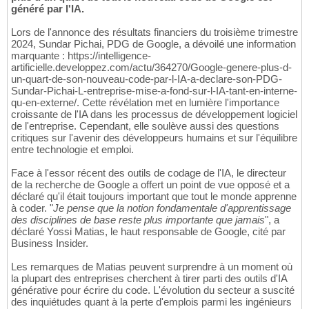
généré par l'IA.
Lors de l'annonce des résultats financiers du troisième trimestre
2024, Sundar Pichai, PDG de Google, a dévoilé une information
marquante : https://intelligence-
artificielle.developpez.com/actu/364270/Google-genere-plus-d-
un-quart-de-son-nouveau-code-par-l-IA-a-declare-son-PDG-
Sundar-Pichai-L-entreprise-mise-a-fond-sur-l-IA-tant-en-interne-
qu-en-externe/. Cette révélation met en lumière l'importance
croissante de l'IA dans les processus de développement logiciel
de l'entreprise. Cependant, elle soulève aussi des questions
critiques sur l'avenir des développeurs humains et sur l'équilibre
entre technologie et emploi.
Face à l'essor récent des outils de codage de l'IA, le directeur
de la recherche de Google a offert un point de vue opposé et a
déclaré qu'il était toujours important que tout le monde apprenne
à coder. "
Je pense que la notion fondamentale d'apprentissage
des disciplines de base reste plus importante que jamais
", a
déclaré Yossi Matias, le haut responsable de Google, cité par
Business Insider.
Les remarques de Matias peuvent surprendre à un moment où
la plupart des entreprises cherchent à tirer parti des outils d'IA
générative pour écrire du code. L'évolution du secteur a suscité
des inquiétudes quant à la perte d'emplois parmi les ingénieurs