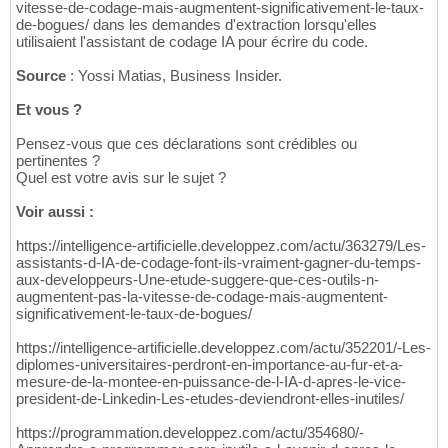
vitesse-de-codage-mais-augmentent-significativement-le-taux-
de-bogues/ dans les demandes d'extraction lorsqu'elles
utilisaient l'assistant de codage IA pour écrire du code.
Source
: Yossi Matias, Business Insider.
Et vous ?
Pensez-vous que ces déclarations sont crédibles ou
pertinentes ?
Quel est votre avis sur le sujet ?
Voir aussi :
https://intelligence-artificielle.developpez.com/actu/363279/Les-
assistants-d-IA-de-codage-font-ils-vraiment-gagner-du-temps-
aux-developpeurs-Une-etude-suggere-que-ces-outils-n-
augmentent-pas-la-vitesse-de-codage-mais-augmentent-
significativement-le-taux-de-bogues/
https://intelligence-artificielle.developpez.com/actu/352201/-Les-
diplomes-universitaires-perdront-en-importance-au-fur-et-a-
mesure-de-la-montee-en-puissance-de-l-IA-d-apres-le-vice-
president-de-Linkedin-Les-etudes-deviendront-elles-inutiles/
https://programmation.developpez.com/actu/354680/-