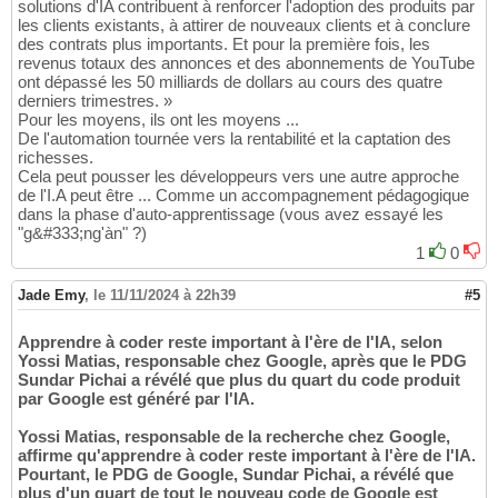
solutions d'IA contribuent à renforcer l'adoption des produits par
les clients existants, à attirer de nouveaux clients et à conclure
des contrats plus importants. Et pour la première fois, les
revenus totaux des annonces et des abonnements de YouTube
ont dépassé les 50 milliards de dollars au cours des quatre
derniers trimestres. »
Pour les moyens, ils ont les moyens ...
De l'automation tournée vers la rentabilité et la captation des
richesses.
Cela peut pousser les développeurs vers une autre approche
de l'I.A peut être ... Comme un accompagnement pédagogique
dans la phase d'auto-apprentissage (vous avez essayé les
"g&#333;ng'àn" ?)
1
0
Jade Emy
,
le 11/11/2024 à 22h39
#5
Apprendre à coder reste important à l'ère de l'IA, selon
Yossi Matias, responsable chez Google, après que le PDG
Sundar Pichai a révélé que plus du quart du code produit
par Google est généré par l'IA.
Yossi Matias, responsable de la recherche chez Google,
affirme qu'apprendre à coder reste important à l'ère de l'IA.
Pourtant, le PDG de Google, Sundar Pichai, a révélé que
plus d'un quart de tout le nouveau code de Google est