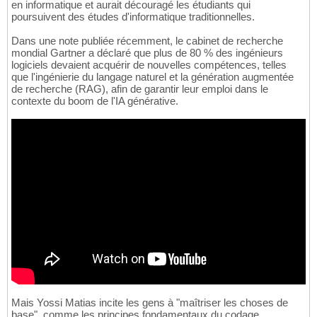
en informatique et aurait découragé les étudiants qui
poursuivent des études d'informatique traditionnelles.
Dans une note publiée récemment, le cabinet de recherche
mondial Gartner a déclaré que plus de 80 % des ingénieurs
logiciels devaient acquérir de nouvelles compétences, telles
que l'ingénierie du langage naturel et la génération augmentée
de recherche (RAG), afin de garantir leur emploi dans le
contexte du boom de l'IA générative.
Mais Yossi Matias incite les gens à "maîtriser les choses de
base", comme les principes fondamentaux du codage.