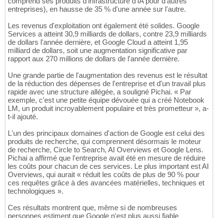
comprend ses produits d'infrastructure d'IA pour d'autres
entreprises), en hausse de 35 % d'une année sur l'autre.
Les revenus d'exploitation ont également été solides. Google
Services a atteint 30,9 milliards de dollars, contre 23,9 milliards
de dollars l'année dernière, et Google Cloud a atteint 1,95
milliard de dollars, soit une augmentation significative par
rapport aux 270 millions de dollars de l'année dernière.
Une grande partie de l'augmentation des revenus est le résultat
de la réduction des dépenses de l'entreprise et d'un travail plus
rapide avec une structure allégée, a souligné Pichai. « Par
exemple, c'est une petite équipe dévouée qui a créé Notebook
LM, un produit incroyablement populaire et très prometteur », a-
t-il ajouté.
L'un des principaux domaines d'action de Google est celui des
produits de recherche, qui comprennent désormais le moteur
de recherche, Circle to Search, AI Overviews et Google Lens.
Pichai a affirmé que l'entreprise avait été en mesure de réduire
les coûts pour chacun de ces services. Le plus important est AI
Overviews, qui aurait « réduit les coûts de plus de 90 % pour
ces requêtes grâce à des avancées matérielles, techniques et
technologiques ».
Ces résultats montrent que, même si de nombreuses
personnes estiment que Google n'est plus aussi fiable