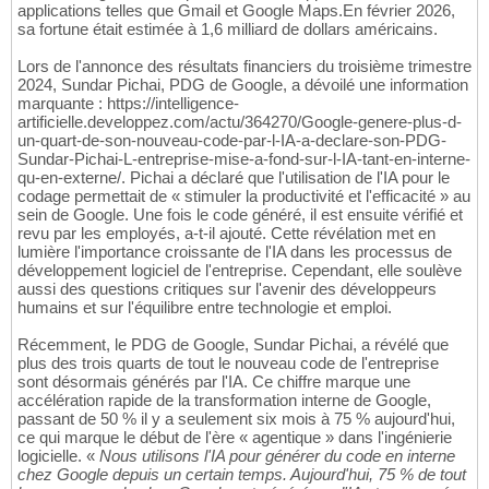
applications telles que Gmail et Google Maps.En février 2026,
sa fortune était estimée à 1,6 milliard de dollars américains.
Lors de l'annonce des résultats financiers du troisième trimestre
2024, Sundar Pichai, PDG de Google, a dévoilé une information
marquante : https://intelligence-
artificielle.developpez.com/actu/364270/Google-genere-plus-d-
un-quart-de-son-nouveau-code-par-l-IA-a-declare-son-PDG-
Sundar-Pichai-L-entreprise-mise-a-fond-sur-l-IA-tant-en-interne-
qu-en-externe/. Pichai a déclaré que l'utilisation de l'IA pour le
codage permettait de « stimuler la productivité et l'efficacité » au
sein de Google. Une fois le code généré, il est ensuite vérifié et
revu par les employés, a-t-il ajouté. Cette révélation met en
lumière l'importance croissante de l'IA dans les processus de
développement logiciel de l'entreprise. Cependant, elle soulève
aussi des questions critiques sur l'avenir des développeurs
humains et sur l'équilibre entre technologie et emploi.
Récemment, le PDG de Google, Sundar Pichai, a révélé que
plus des trois quarts de tout le nouveau code de l'entreprise
sont désormais générés par l'IA. Ce chiffre marque une
accélération rapide de la transformation interne de Google,
passant de 50 % il y a seulement six mois à 75 % aujourd'hui,
ce qui marque le début de l'ère « agentique » dans l'ingénierie
logicielle. «
Nous utilisons l'IA pour générer du code en interne
chez Google depuis un certain temps. Aujourd'hui, 75 % de tout