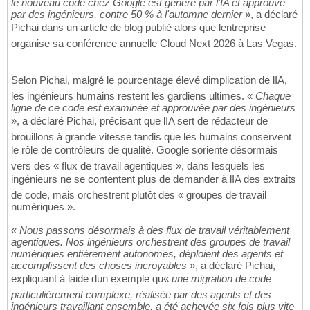
le nouveau code chez Google est généré par l'IA et approuvé
par des ingénieurs, contre 50 % à l'automne dernier
», a déclaré
Pichai dans un article de blog publié alors que lentreprise
organise sa conférence annuelle Cloud Next 2026 à Las Vegas.
Selon Pichai, malgré le pourcentage élevé dimplication de lIA,
les ingénieurs humains restent les gardiens ultimes. «
Chaque
ligne de ce code est examinée et approuvée par des ingénieurs
», a déclaré Pichai, précisant que lIA sert de rédacteur de
brouillons à grande vitesse tandis que les humains conservent
le rôle de contrôleurs de qualité. Google soriente désormais
vers des « flux de travail agentiques », dans lesquels les
ingénieurs ne se contentent plus de demander à lIA des extraits
de code, mais orchestrent plutôt des « groupes de travail
numériques ».
«
Nous passons désormais à des flux de travail véritablement
agentiques. Nos ingénieurs orchestrent des groupes de travail
numériques entièrement autonomes, déploient des agents et
accomplissent des choses incroyables
», a déclaré Pichai,
expliquant à laide dun exemple qu«
une migration de code
particulièrement complexe, réalisée par des agents et des
ingénieurs travaillant ensemble, a été achevée six fois plus vite