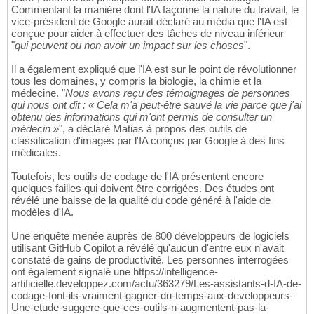
Commentant la manière dont l'IA façonne la nature du travail, le
vice-président de Google aurait déclaré au média que l'IA est
conçue pour aider à effectuer des tâches de niveau inférieur
"
qui peuvent ou non avoir un impact sur les choses
".
Il a également expliqué que l'IA est sur le point de révolutionner
tous les domaines, y compris la biologie, la chimie et la
médecine. "
Nous avons reçu des témoignages de personnes
qui nous ont dit : « Cela m'a peut-être sauvé la vie parce que j'ai
obtenu des informations qui m'ont permis de consulter un
médecin »
", a déclaré Matias à propos des outils de
classification d'images par l'IA conçus par Google à des fins
médicales.
Toutefois, les outils de codage de l'IA présentent encore
quelques failles qui doivent être corrigées. Des études ont
révélé une baisse de la qualité du code généré à l'aide de
modèles d'IA.
Une enquête menée auprès de 800 développeurs de logiciels
utilisant GitHub Copilot a révélé qu'aucun d'entre eux n'avait
constaté de gains de productivité. Les personnes interrogées
ont également signalé une https://intelligence-
artificielle.developpez.com/actu/363279/Les-assistants-d-IA-de-
codage-font-ils-vraiment-gagner-du-temps-aux-developpeurs-
Une-etude-suggere-que-ces-outils-n-augmentent-pas-la-