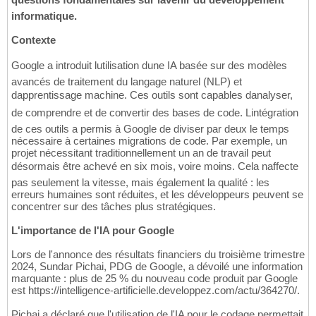
informatique.
Contexte
Google a introduit lutilisation dune IA basée sur des modèles
avancés de traitement du langage naturel (NLP) et
dapprentissage machine. Ces outils sont capables danalyser,
de comprendre et de convertir des bases de code. Lintégration
de ces outils a permis à Google de diviser par deux le temps
nécessaire à certaines migrations de code. Par exemple, un
projet nécessitant traditionnellement un an de travail peut
désormais être achevé en six mois, voire moins. Cela naffecte
pas seulement la vitesse, mais également la qualité : les
erreurs humaines sont réduites, et les développeurs peuvent se
concentrer sur des tâches plus stratégiques.
L'importance de l'IA pour Google
Lors de l'annonce des résultats financiers du troisième trimestre
2024, Sundar Pichai, PDG de Google, a dévoilé une information
marquante : plus de 25 % du nouveau code produit par Google
est https://intelligence-artificielle.developpez.com/actu/364270/.
Pichai a déclaré que l'utilisation de l'IA pour le codage permettait