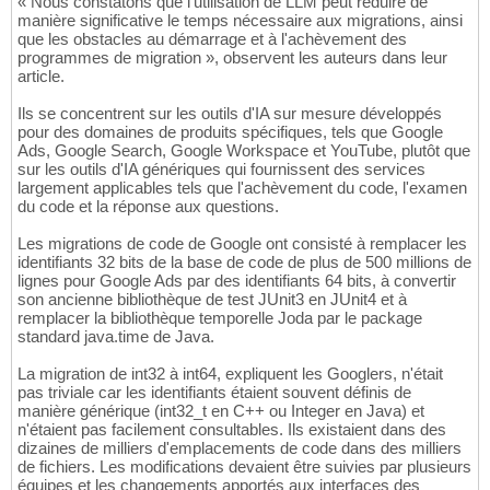
« Nous constatons que l'utilisation de LLM peut réduire de
manière significative le temps nécessaire aux migrations, ainsi
que les obstacles au démarrage et à l'achèvement des
programmes de migration », observent les auteurs dans leur
article.
Ils se concentrent sur les outils d'IA sur mesure développés
pour des domaines de produits spécifiques, tels que Google
Ads, Google Search, Google Workspace et YouTube, plutôt que
sur les outils d'IA génériques qui fournissent des services
largement applicables tels que l'achèvement du code, l'examen
du code et la réponse aux questions.
Les migrations de code de Google ont consisté à remplacer les
identifiants 32 bits de la base de code de plus de 500 millions de
lignes pour Google Ads par des identifiants 64 bits, à convertir
son ancienne bibliothèque de test JUnit3 en JUnit4 et à
remplacer la bibliothèque temporelle Joda par le package
standard java.time de Java.
La migration de int32 à int64, expliquent les Googlers, n'était
pas triviale car les identifiants étaient souvent définis de
manière générique (int32_t en C++ ou Integer en Java) et
n'étaient pas facilement consultables. Ils existaient dans des
dizaines de milliers d'emplacements de code dans des milliers
de fichiers. Les modifications devaient être suivies par plusieurs
équipes et les changements apportés aux interfaces des