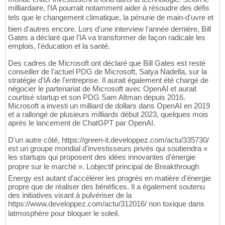
milliardaire, l'IA pourrait notamment aider à résoudre des défis
tels que le changement climatique, la pénurie de main-d'uvre et
bien d'autres encore. Lors d'une interview l'année dernière, Bill
Gates a déclaré que l'IA va transformer de façon radicale les
emplois, l'éducation et la santé.
Des cadres de Microsoft ont déclaré que Bill Gates est resté
conseiller de l'actuel PDG de Microsoft, Satya Nadella, sur la
stratégie d'IA de l'entreprise. Il aurait également été chargé de
négocier le partenariat de Microsoft avec OpenAI et aurait
courtisé startup et son PDG Sam Altman depuis 2016.
Microsoft a investi un milliard de dollars dans OpenAI en 2019
et a rallongé de plusieurs milliards début 2023, quelques mois
après le lancement de ChatGPT par OpenAI.
D'un autre côté, https://green-it.developpez.com/actu/335730/
est un groupe mondial d'investisseurs privés qui soutiendra «
les startups qui proposent des idées innovantes d'énergie
propre sur le marché ». Lobjectif principal de Breakthrough
Energy est autant d'accélérer les progrès en matière d'énergie
propre que de réaliser des bénéfices. Il a également soutenu
des initiatives visant à pulvériser de la
https://www.developpez.com/actu/312016/ non toxique dans
latmosphère pour bloquer le soleil.