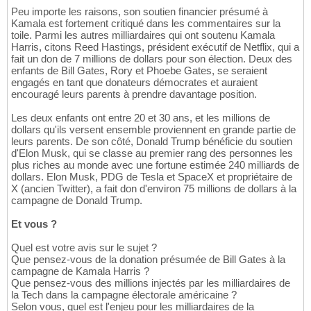
Peu importe les raisons, son soutien financier présumé à
Kamala est fortement critiqué dans les commentaires sur la
toile. Parmi les autres milliardaires qui ont soutenu Kamala
Harris, citons Reed Hastings, président exécutif de Netflix, qui a
fait un don de 7 millions de dollars pour son élection. Deux des
enfants de Bill Gates, Rory et Phoebe Gates, se seraient
engagés en tant que donateurs démocrates et auraient
encouragé leurs parents à prendre davantage position.
Les deux enfants ont entre 20 et 30 ans, et les millions de
dollars qu'ils versent ensemble proviennent en grande partie de
leurs parents. De son côté, Donald Trump bénéficie du soutien
d'Elon Musk, qui se classe au premier rang des personnes les
plus riches au monde avec une fortune estimée 240 milliards de
dollars. Elon Musk, PDG de Tesla et SpaceX et propriétaire de
X (ancien Twitter), a fait don d'environ 75 millions de dollars à la
campagne de Donald Trump.
Et vous ?
Quel est votre avis sur le sujet ?
Que pensez-vous de la donation présumée de Bill Gates à la
campagne de Kamala Harris ?
Que pensez-vous des millions injectés par les milliardaires de
la Tech dans la campagne électorale américaine ?
Selon vous, quel est l'enjeu pour les milliardaires de la