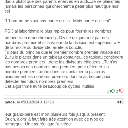
dacia plutôt que des parents énervés en audi...Je ne plaindrais
jamais les personnes qui cherchent a péter plus haut que leur
cul
"L'homme ne vaut pas parce qu'il a...Mais parce qu'il est"
PS:J'ai lalgorithme le plus rapide pour fournir les nombres
premiers en monothreading...Divise uniquement par des
nombres premier et si la valeur de la division est supérieur a +
de la moitié du dividende, arrête la boucle...
Tu pars du principe que le premier nombre premier valable est
2...tu le places dans un tableau container...ce tableau contiendra
les nombres premiers...donc les diviseurs efficaces...Tu n'as
pas besoin des nombres non-premiers pour détecter les
nombre premiers...donc dans ce container tu placeras
uniquement les nombres premiers dont tu as besoin pour
détecter les futurs nombres premiers
Cet algorithme évite beaucoup de cycles inutiles
1
2
pyros
,
le 05/11/2024 à 12h13
#10
leur grand-père est mort plusieurs fois jusqu'à présent.
Ouch, alors là faut faire très attention avec ce type de
remarque. Un cas réel que j'ai vécu: