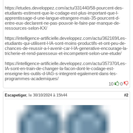
https://etudes.developpez.com/actu/331440/58-pourcent-des-
etudiants-estiment-que-le-codage-est-plus-important-que-l-
apprentissage-d-une-langue-etrangere-mais-35-pourcent-d-
entre-eux-declarent-ne-pas-pouvoir-le-faire-par-manque-de-
ressources-selon-KX/
https://intelligence-artificielle.developpez.com/actu/362169/Les-
etudiants-qui-utilisent-l-IA-sont-moins-productifs-et-ont-peu-de-
chances-de-reussir-a-l-avenir-car-l-IA-generative-encourage-la-
tricherie-et-rend-paresseux-et-incompetent-selon-une-etude/
https://intelligence-artificielle.developpez.com/actu/357370/Les-
IA-sont-en-train-de-changer-la-facon-dont-le-codage-est-
enseigne-les-outils-d-IAG-s-integrent-egalement-dans-les-
programmes-academiques/
10
0
Escapetiger
,
le 30/10/2024 à 15h44
#2