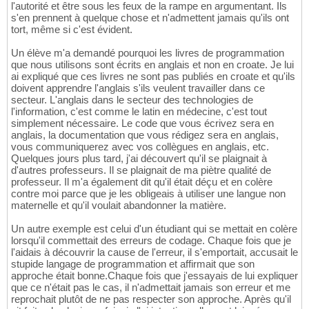
l'autorité et être sous les feux de la rampe en argumentant. Ils
s'en prennent à quelque chose et n'admettent jamais qu'ils ont
tort, même si c'est évident.
Un élève m'a demandé pourquoi les livres de programmation
que nous utilisons sont écrits en anglais et non en croate. Je lui
ai expliqué que ces livres ne sont pas publiés en croate et qu'ils
doivent apprendre l'anglais s'ils veulent travailler dans ce
secteur. L'anglais dans le secteur des technologies de
l'information, c'est comme le latin en médecine, c'est tout
simplement nécessaire. Le code que vous écrivez sera en
anglais, la documentation que vous rédigez sera en anglais,
vous communiquerez avec vos collègues en anglais, etc.
Quelques jours plus tard, j'ai découvert qu'il se plaignait à
d'autres professeurs. Il se plaignait de ma piètre qualité de
professeur. Il m'a également dit qu'il était déçu et en colère
contre moi parce que je les obligeais à utiliser une langue non
maternelle et qu'il voulait abandonner la matière.
Un autre exemple est celui d'un étudiant qui se mettait en colère
lorsqu'il commettait des erreurs de codage. Chaque fois que je
l'aidais à découvrir la cause de l'erreur, il s'emportait, accusait le
stupide langage de programmation et affirmait que son
approche était bonne.Chaque fois que j'essayais de lui expliquer
que ce n'était pas le cas, il n'admettait jamais son erreur et me
reprochait plutôt de ne pas respecter son approche. Après qu'il