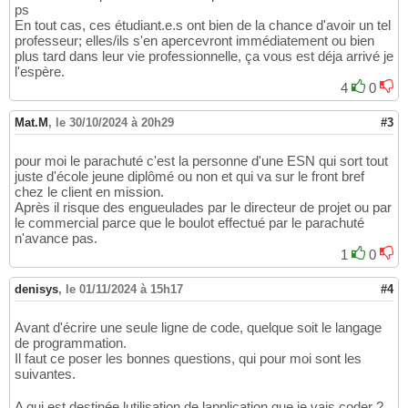
ps
En tout cas, ces étudiant.e.s ont bien de la chance d'avoir un tel
professeur; elles/ils s'en apercevront immédiatement ou bien
plus tard dans leur vie professionnelle, ça vous est déja arrivé je
l'espère.
4
0
Mat.M
,
le 30/10/2024 à 20h29
#3
pour moi le parachuté c'est la personne d'une ESN qui sort tout
juste d'école jeune diplômé ou non et qui va sur le front bref
chez le client en mission.
Après il risque des engueulades par le directeur de projet ou par
le commercial parce que le boulot effectué par le parachuté
n'avance pas.
1
0
denisys
,
le 01/11/2024 à 15h17
#4
Avant d'écrire une seule ligne de code, quelque soit le langage
de programmation.
Il faut ce poser les bonnes questions, qui pour moi sont les
suivantes.
A qui est destinée lutilisation de lapplication que je vais coder ?