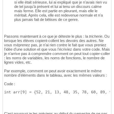
si elle était sérieuse, lui ai expliqué que je n'avais rien vu
de tel jusqu'à présent et lui ai tenu un discours calme
mais ferme. Elle est partie en pleurant, mais elle le
méritait. Après cela, elle est redevenue normale et n'a
plus jamais fait de bêtises de ce genre.
Passons maintenant à ce que je déteste le plus : la
tricherie
. Ou
lorsque les élèves copient-collent les devoirs des autres. Ne
vous méprenez pas, je n'ai rien contre le fait que vous preniez
l'idée d'une solution et que vous l'écriviez dans votre code. Mais
je n'arrive pas à comprendre comment on peut tout copier-coller
: les noms de variables, les noms de fonctions, le nombre de
lignes vides, etc.
Par exemple, comment on peut avoir exactement le même
nombre d'éléments dans le tableau, avec les mêmes valeurs :
Code :
int arr[9] = {52, 21, 13, 48, 35, 78, 60, 89, 94
C'est pourquoi je les préviens au début du semestre de ne pas