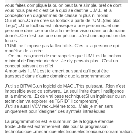
vous faites compliqué là où on peut faire simple..bref ce dont
vous nous parlez c'est ce à quoi se destine U.M.L. et la
conception en diagrammes de classe ni plus ni moins.
Oui et non..On se crée sa toolbox a partir de l'UML(des bloc
'Lego')...Une toolbox est intrasèque a une personne...et une
personne dans ce monde a la meilleur vision dans un domaine
donné...Ce n'est pas une compétition...c'est une adjonction des
forces
L'UML ne t'impose pas la flexibilité...C'est a la personne qui
modélise de la crée
...On tout cas,merci de me rappeller que l'UML est la toolbox
minimal de l'ingenieurie dev...Je n'y pensais plus...C'est un
concept puissant en effet
A mon avis,l'UML est tellement puissant qu'il peut être
transposé dans d'autre domaine que la programmation
J'utilise BITWIG,un logiciel de MAO..Très puissant...Rien n'est
impossible avec ce software...La seul limite étant l'intelligence
et la mémoire...Et de vrai base technique(Si un ingénieur ou un
technicien va explorer les "GRID",il comprendra)
J'utilise aussi VCV rack..Même topo...Mais je m'en sers
uniquement pour 'designer' des synthés intrasèques
La programmation est le summum de la logique étendue
froide...Elle est extrêmement utile pour la progression
technologique...mécanique,électrique,électronique,programmation,i