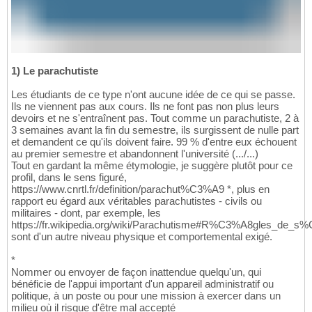
1) Le parachutiste
Les étudiants de ce type n'ont aucune idée de ce qui se passe.
Ils ne viennent pas aux cours. Ils ne font pas non plus leurs
devoirs et ne s'entraînent pas. Tout comme un parachutiste, 2 à
3 semaines avant la fin du semestre, ils surgissent de nulle part
et demandent ce qu'ils doivent faire. 99 % d'entre eux échouent
au premier semestre et abandonnent l'université (.../...)
Tout en gardant la même étymologie, je suggère plutôt pour ce
profil, dans le sens figuré,
https://www.cnrtl.fr/definition/parachut%C3%A9 *, plus en
rapport eu égard aux véritables parachutistes - civils ou
militaires - dont, par exemple, les
https://fr.wikipedia.org/wiki/Parachutisme#R%C3%A8gles_de
sont d'un autre niveau physique et comportemental exigé.
*
Nommer ou envoyer de façon inattendue quelqu'un, qui
bénéficie de l'appui important d'un appareil administratif ou
politique, à un poste ou pour une mission à exercer dans un
milieu où il risque d'être mal accepté