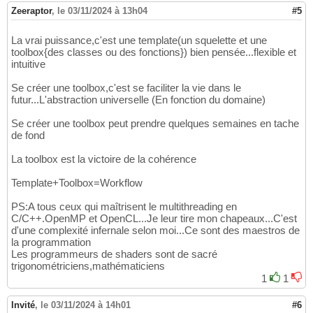
Zeeraptor
,
le 03/11/2024 à 13h04
#5
La vrai puissance,c'est une template(un squelette et une
toolbox{des classes ou des fonctions}) bien pensée...flexible et
intuitive
Se créer une toolbox,c'est se faciliter la vie dans le
futur...L'abstraction universelle (En fonction du domaine)
Se créer une toolbox peut prendre quelques semaines en tache
de fond
La toolbox est la victoire de la cohérence
Template+Toolbox=Workflow
PS:A tous ceux qui maîtrisent le multithreading en
C/C++.OpenMP et OpenCL...Je leur tire mon chapeaux...C'est
d'une complexité infernale selon moi...Ce sont des maestros de
la programmation
Les programmeurs de shaders sont de sacré
trigonométriciens,mathématiciens
1
1
Invité
,
le 03/11/2024 à 14h01
#6