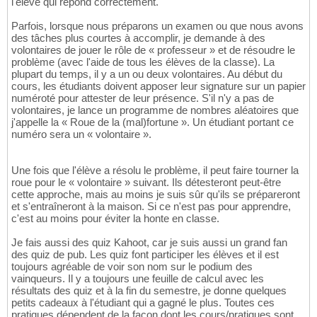
l'élève qui répond correctement.
Parfois, lorsque nous préparons un examen ou que nous avons
des tâches plus courtes à accomplir, je demande à des
volontaires de jouer le rôle de « professeur » et de résoudre le
problème (avec l'aide de tous les élèves de la classe). La
plupart du temps, il y a un ou deux volontaires. Au début du
cours, les étudiants doivent apposer leur signature sur un papier
numéroté pour attester de leur présence. S'il n'y a pas de
volontaires, je lance un programme de nombres aléatoires que
j'appelle la « Roue de la (mal)fortune ». Un étudiant portant ce
numéro sera un « volontaire ».
Une fois que l'élève a résolu le problème, il peut faire tourner la
roue pour le « volontaire » suivant. Ils détesteront peut-être
cette approche, mais au moins je suis sûr qu'ils se prépareront
et s'entraîneront à la maison. Si ce n'est pas pour apprendre,
c'est au moins pour éviter la honte en classe.
Je fais aussi des quiz Kahoot, car je suis aussi un grand fan
des quiz de pub. Les quiz font participer les élèves et il est
toujours agréable de voir son nom sur le podium des
vainqueurs. Il y a toujours une feuille de calcul avec les
résultats des quiz et à la fin du semestre, je donne quelques
petits cadeaux à l'étudiant qui a gagné le plus. Toutes ces
pratiques dépendent de la façon dont les cours/pratiques sont