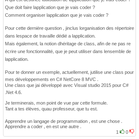
Que doit faire lapplication que je vais coder ?
Comment organiser lapplication que je vais coder ?
Pour cette dernière question , jinclus lorganisation des répertoire
dans lespace de travaille dédié a lapplication.
Mais également, la notion dhéritage de class, afin de ne pas re
écrire une fonctionnalité, que je peut utiliser dans lensemble de
lapplication.
Pour te donner un exemple, actuellement, jutilise une class pour
mes développements en C# NetCore 8 MVC .
Une class que jai développé avec Visual studio 2015 pour C#
.Net 4.6.
Je terminerais, mon point de vue par cette formule.
Tant a tes élèves, quau professeur, que tu est.
Apprendre un langage de programmation , est une chose .
Apprendre a coder , en est une autre .
1
0