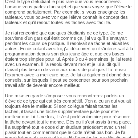
C'est le type d'étudiant le plus rare que vous rencontrerez.
Lorsque vous parlez d'un sujet et que vous voyez que l'élève le
comprend parfaitement. Par exemple, si vous enseignez les
tableaux, vous pouvez voir que l'élève connaît le concept des
tableaux et qu'il résout toutes les tâches avec facilité.
Je n'ai rencontré que quelques étudiants de ce type. Je me
souviens d'un gars qui était comme ça, j'ai vu qu'il s'ennuyait
pendant les cours de pratique. Il résolvait sa tâche et aidait les
autres. En discutant avec lui, j'ai découvert qu'il s'intéressait à la
programmation depuis son plus jeune âge et que ces bases
étaient trop simples pour lui. Après 3 ou 4 semaines, je l'ai testé
avec un examen. Il l'a résolu devant moi et je lui ai dit qu'il
n'avait plus besoin de venir aux cours de pratique. Il a réussi
l'examen avec la meilleure note. Je lui ai également donné des
conseils, sur lesquels il peut se concentrer pour son prochain
travail afin de devenir encore meilleur.
Une mise en garde s'impose : vous rencontrerez parfois un
élève de ce type qui est très compétitif. J'en ai eu un qui voulait
toujours être le meilleur. Si son collègue faisait toutes les
tâches, il faisait une tâche supplémentaire juste pour être
meilleur que lui. Une fois, il s'est porté volontaire pour résoudre
la tâche devant tout le monde. Dès qu'il s'est assis à ma place,
il a supprimé tout le code d'un étudiant précédent avec un tel
plaisir tout en commentant que le code n'était pas bon. Je l'ai
immédiatement corrigé et lui ai dit d'annuler les modifications et