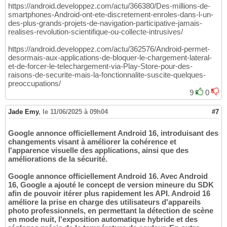
https://android.developpez.com/actu/366380/Des-millions-de-
smartphones-Android-ont-ete-discretement-enroles-dans-l-un-
des-plus-grands-projets-de-navigation-participative-jamais-
realises-revolution-scientifique-ou-collecte-intrusives/
https://android.developpez.com/actu/362576/Android-permet-
desormais-aux-applications-de-bloquer-le-chargement-lateral-
et-de-forcer-le-telechargement-via-Play-Store-pour-des-
raisons-de-securite-mais-la-fonctionnalite-suscite-quelques-
preoccupations/
9
0
Jade Emy
,
le 11/06/2025 à 09h04
#7
Google annonce officiellement Android 16, introduisant des
changements visant à améliorer la cohérence et
l'apparence visuelle des applications, ainsi que des
améliorations de la sécurité.
Google annonce officiellement Android 16. Avec Android
16, Google a ajouté le concept de version mineure du SDK
afin de pouvoir itérer plus rapidement les API. Android 16
améliore la prise en charge des utilisateurs d'appareils
photo professionnels, en permettant la détection de scène
en mode nuit, l'exposition automatique hybride et des