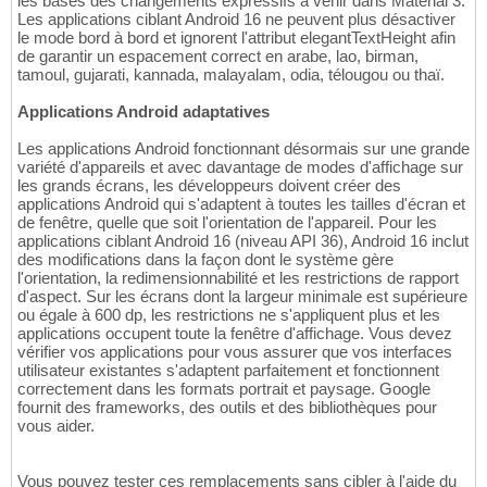
les bases des changements expressifs à venir dans Material 3.
Les applications ciblant Android 16 ne peuvent plus désactiver
le mode bord à bord et ignorent l'attribut elegantTextHeight afin
de garantir un espacement correct en arabe, lao, birman,
tamoul, gujarati, kannada, malayalam, odia, télougou ou thaï.
Applications Android adaptatives
Les applications Android fonctionnant désormais sur une grande
variété d'appareils et avec davantage de modes d'affichage sur
les grands écrans, les développeurs doivent créer des
applications Android qui s'adaptent à toutes les tailles d'écran et
de fenêtre, quelle que soit l'orientation de l'appareil. Pour les
applications ciblant Android 16 (niveau API 36), Android 16 inclut
des modifications dans la façon dont le système gère
l'orientation, la redimensionnabilité et les restrictions de rapport
d'aspect. Sur les écrans dont la largeur minimale est supérieure
ou égale à 600 dp, les restrictions ne s'appliquent plus et les
applications occupent toute la fenêtre d'affichage. Vous devez
vérifier vos applications pour vous assurer que vos interfaces
utilisateur existantes s'adaptent parfaitement et fonctionnent
correctement dans les formats portrait et paysage. Google
fournit des frameworks, des outils et des bibliothèques pour
vous aider.
Vous pouvez tester ces remplacements sans cibler à l'aide du