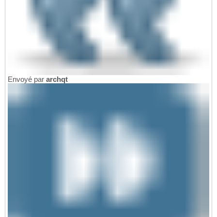
Envoyé par
archqt