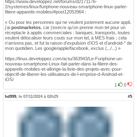
https://www.developpez.net/forums/d2171176-
2/systemes/linux/furiphone-nouveau-smartphone-linux-parler-
filiere-appareils-mobiles/#post12053964 :
« Ou pour les personnes qui ne veulent justement aucune appli.
j'ai
postmarketos
, car j'exècre qu'on prenne mon tel pour un
réceptacle à applis commerciales : banques, transports, toutes
veulent délocaliser leurs couts sur mon tel, à MES frais ; cela
n'arrivera pas, et fut la raison d'expulsion d'iOS et d'android-* de
mon quotidien. Les google/apple/facebook, exclus (.../...) »
https://linux.developpez.com/actu/363943/Le-Furiphone-un-
nouveau-smartphone-Linux-fait-parler-dans-la-filiere-des-
appareils-mobiles-et-allonge-la-liste-des-projets-avec-pour-
objectif-de-liberer-les-utilisateurs-de-l-emprise-d-Android-et-
iOS/
1
0
hd999
,
le 07/11/2024 à 02h29
#5