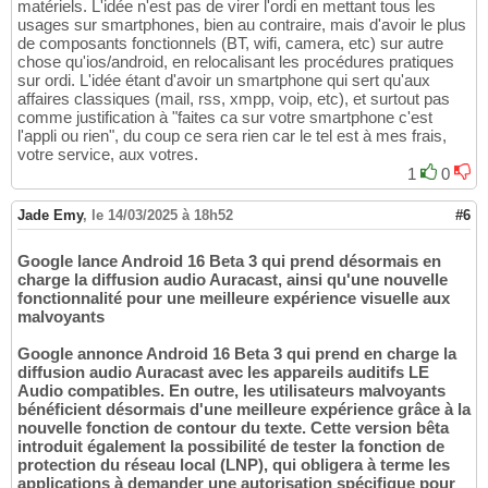
matériels. L'idée n'est pas de virer l'ordi en mettant tous les
usages sur smartphones, bien au contraire, mais d'avoir le plus
de composants fonctionnels (BT, wifi, camera, etc) sur autre
chose qu'ios/android, en relocalisant les procédures pratiques
sur ordi. L'idée étant d'avoir un smartphone qui sert qu'aux
affaires classiques (mail, rss, xmpp, voip, etc), et surtout pas
comme justification à "faites ca sur votre smartphone c'est
l'appli ou rien", du coup ce sera rien car le tel est à mes frais,
votre service, aux votres.
1
0
Jade Emy
,
le 14/03/2025 à 18h52
#6
Google lance Android 16 Beta 3 qui prend désormais en
charge la diffusion audio Auracast, ainsi qu'une nouvelle
fonctionnalité pour une meilleure expérience visuelle aux
malvoyants
Google annonce Android 16 Beta 3 qui prend en charge la
diffusion audio Auracast avec les appareils auditifs LE
Audio compatibles. En outre, les utilisateurs malvoyants
bénéficient désormais d'une meilleure expérience grâce à la
nouvelle fonction de contour du texte. Cette version bêta
introduit également la possibilité de tester la fonction de
protection du réseau local (LNP), qui obligera à terme les
applications à demander une autorisation spécifique pour