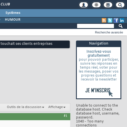
CLUB
Systèmes
O
HUMOUR
Recherche avancée
Navigation
touchait ses clients entreprises
Inscrivez-vous
gratuitement
pour pouvoir participer,
suivre les réponses en
temps réel, voter pour
les messages, poser vos
propres questions et
recevoir la newsletter
Unable to connect to the
Outils de la discussion
Affichage
database host. Check
database host, username,
#1
password.
1040 - Too many
connections