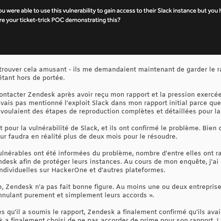
trouver cela amusant - ils me demandaient maintenant de garder le rap
étant hors de portée.
contacter Zendesk après avoir reçu mon rapport et la pression exercé
vais pas mentionné l'exploit Slack dans mon rapport initial parce que
voulaient des étapes de reproduction complètes et détaillées pour la 
t pour la vulnérabilité de Slack, et ils ont confirmé le problème. Bien
 leur faudra en réalité plus de deux mois pour le résoudre.
vulnérables ont été informées du problème, nombre d'entre elles ont r
ndesk afin de protéger leurs instances. Au cours de mon enquête, j'ai
individuelles sur HackerOne et d'autres plateformes.
, Zendesk n'a pas fait bonne figure. Au moins une ou deux entrepris
nnulant purement et simplement leurs accords ».
ès qu'il a soumis le rapport, Zendesk a finalement confirmé qu'ils ava
k a finalement choisi de ne pas accorder de prime pour son rapport. 