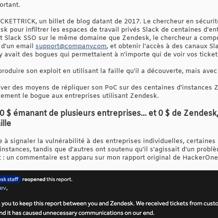
ortant.
TICKETTRICK, un billet de blog datant de 2017. Le chercheur en sécurité
k pour infiltrer les espaces de travail privés Slack de centaines d'e
t Slack SSO sur le même domaine que Zendesk, le chercheur a compris
s d'un email
support@company.com
, et obtenir l'accès à des canaux S
 y avait des bogues qui permettaient à n'importe qui de voir vos tickets 
eproduire son exploit en utilisant la faille qu'il a découverte, mais ave
ouver des moyens de répliquer son PoC sur des centaines d'instances Z
ement le bogue aux entreprises utilisant Zendesk.
$ émanant de plusieurs entreprises... et 0 $ de Zendesk
ille
 à signaler la vulnérabilité à des entreprises individuelles, certaines
instances, tandis que d'autres ont soutenu qu'il s'agissait d'un probl
it : un commentaire est apparu sur mon rapport original de HackerOne