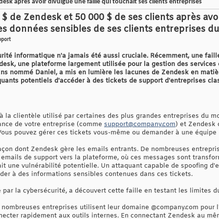
sk après avoir divulgué une faille qui touchait ses clients entreprises
$ de Zendesk et 50 000 $ de ses clients après avoi
es données sensibles de ses clients entreprises d
pport
rité informatique n'a jamais été aussi cruciale. Récemment, une faille
sk, une plateforme largement utilisée pour la gestion des services cl
ns nommé Daniel, a mis en lumière les lacunes de Zendesk en matièr
uants potentiels d'accéder à des tickets de support d'entreprises cla
 la clientèle utilisé par certaines des plus grandes entreprises du mon
stance de votre entreprise (comme
support@company.com
) et Zendesk
. Vous pouvez gérer ces tickets vous-même ou demander à une équipe d
façon dont Zendesk gère les emails entrants. De nombreuses entreprise
 emails de support vers la plateforme, où ces messages sont transfor
it une vulnérabilité potentielle. Un attaquant capable de spoofing d'
er à des informations sensibles contenues dans ces tickets.
par la cybersécurité, a découvert cette faille en testant les limites
nombreuses entreprises utilisent leur domaine @company.com pour l'a
ecter rapidement aux outils internes. En connectant Zendesk au mêm