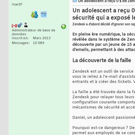
Un adolescent a reçu 0 $ de Zende
Inactif
Un adolescent a reçu 0 
sécurité qui a exposé l
Zendesk a d'abord décidé d'ignorer son ra
Administrateur de base de
En pleine ère numérique, la sécu
données
Inscrit en
Mars 2013
révélée dans le système de Zende
Messages
10 084
découverte par un jeune de 15 a
d'emails, permettant à des attaq
La découverte de la faille
Zendesk est un outil de service à
vous le reliez à l'e-mail d'assi
entrants et à créer des tickets
La faille a été trouvée dans la 
Zendesk pour relayer tous leurs
configuration courante comporta
mécanismes de sécurité et accéd
Daniel, un adolescent passionné 
Pourquoi est-ce dangereux ? De 
permet aux employés de se conn