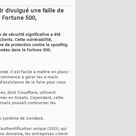
r divulgué une faille de
u Fortune 500,
 de sécurité significative a été
ients. Cette vulnérabilité,
e de protection contre le spoofing
ssées dans le Fortune 500.
de. Il est facile à mettre en place :
 commence à gérer les e-mails
'assistance de le faire pour vous.
s, dont Cloudflare, utilisent
més en tickets. Cependant, cette
emails pouvait contourner les
 du système de Zendesk.
uthentification unique (SSO), qui
e domaine, les entreprises créent