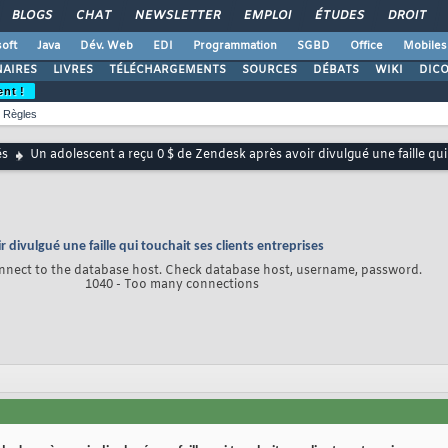
BLOGS
CHAT
NEWSLETTER
EMPLOI
ÉTUDES
DROIT
oft
Java
Dév. Web
EDI
Programmation
SGBD
Office
Mobiles
AIRES
LIVRES
TÉLÉCHARGEMENTS
SOURCES
DÉBATS
WIKI
DIC
ent !
Règles
és
Un adolescent a reçu 0 $ de Zendesk après avoir divulgué une faille qui 
divulgué une faille qui touchait ses clients entreprises
nnect to the database host. Check database host, username, password.
1040 - Too many connections