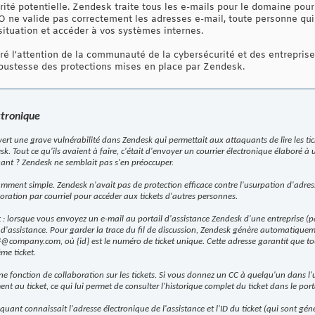
rité potentielle. Zendesk traite tous les e-mails pour le domaine pour 
SO ne valide pas correctement les adresses e-mail, toute personne qu
situation et accéder à vos systèmes internes.
ré l'attention de la communauté de la cybersécurité et des entrepri
bustesse des protections mises en place par Zendesk.
ctronique
ert une grave vulnérabilité dans Zendesk qui permettait aux attaquants de lire les tic
sk. Tout ce qu'ils avaient à faire, c'était d'envoyer un courrier électronique élaboré à
ant ? Zendesk ne semblait pas s'en préoccuper.
ment simple. Zendesk n'avait pas de protection efficace contre l'usurpation d'adresse
boration par courriel pour accéder aux tickets d'autres personnes.
 : lorsque vous envoyez un e-mail au portail d'assistance Zendesk d'une entreprise (
d'assistance. Pour garder la trace du fil de discussion, Zendesk génère automatique
d}@company.com, où {id} est le numéro de ticket unique. Cette adresse garantit que to
me ticket.
 fonction de collaboration sur les tickets. Si vous donnez un CC à quelqu'un dans l'u
 au ticket, ce qui lui permet de consulter l'historique complet du ticket dans le porta
taquant connaissait l'adresse électronique de l'assistance et l'ID du ticket (qui sont g