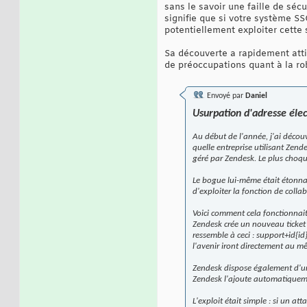
sans le savoir une faille de sécu
signifie que si votre système S
potentiellement exploiter cette 
Sa découverte a rapidement atti
de préoccupations quant à la ro
Envoyé par
Daniel
Usurpation d'adresse éle
Au début de l'année, j'ai découv
quelle entreprise utilisant Zende
géré par Zendesk. Le plus choqu
Le bogue lui-même était étonnam
d'exploiter la fonction de colla
Voici comment cela fonctionnait
Zendesk crée un nouveau ticket 
ressemble à ceci : support+id{i
l'avenir iront directement au mê
Zendesk dispose également d'une
Zendesk l'ajoute automatiquement
L'exploit était simple : si un at