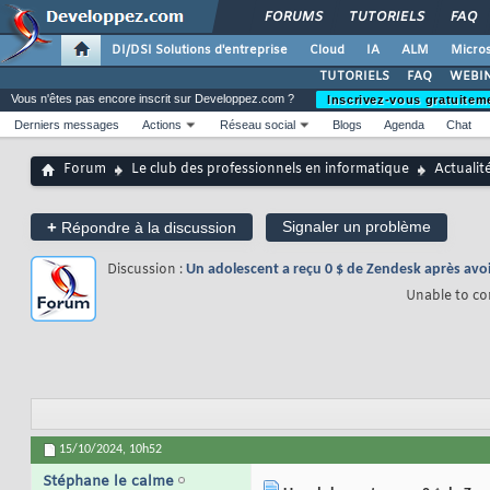
FORUMS
TUTORIELS
FAQ
DI/DSI Solutions d'entreprise
Cloud
IA
ALM
Micros
TUTORIELS
FAQ
WEBIN
Vous n'êtes pas encore inscrit sur Developpez.com ?
Inscrivez-vous gratuitem
Derniers messages
Actions
Réseau social
Blogs
Agenda
Chat
Forum
Le club des professionnels en informatique
Actualit
+
Signaler un problème
Répondre à la discussion
Discussion :
Un adolescent a reçu 0 $ de Zendesk après avoir 
Unable to co
15/10/2024,
10h52
Stéphane le calme