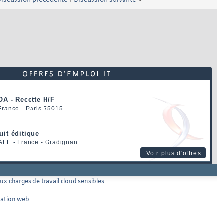
iscussion précédente
|
Discussion suivante
»
OA - Recette H/F
 France - Paris 75015
uit éditique
ALE
- France - Gradignan
Voir plus d'offres
ux charges de travail cloud sensibles
ication web