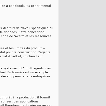
 like a cookbook. it’s experimental
r des flux de travail spécifiques ou
 de données. Cette conception
e code de Swarm et les ressources
re et les limites du produit. «
ntal pour la construction d'agents
hyamal Anadkat, un chercheur
de systèmes d'IA multiagents n'en
ptuel. En fournissant un exemple
x développeurs et aux entreprises
l prêt à la production, il fournit
eprises. Les applications
rait théoriquement créer un réseau