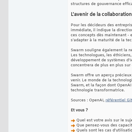
structures de gouvernance effic
L'avenir de la collaboratio
Pour les décideurs des entrepris
immédiate, il indique la directi
ces concepts dès maintenant - e
s'adapter à la maturité de la te
Swarm souligne également la néc
Les technologues, les éthiciens,
développement de systèmes d'IA m
concentrera de plus en plus sur
Swarm offre un aperçu précieux 
venir. Le monde de la technolog
Swarm, et la façon dont OpenAI e
technologie transformatrice.
Sources : OpenAI,
référentiel G
Et vous ?
Quel est votre avis sur le suj
Que pensez-vous des capaci
Quels sont les cas d'utilisatio