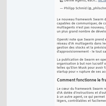
1️⃣ Define Agents, each…
pic.
— Philipp Schmid (@_philsch
Le nouveau framework Swarm d'O
capables de communiquer, de co
multiagents n'est pas nouveau, 
un plus grand nombre de dévelop
OpenAI note que Swarm prend en 
réseau d'IA multiagents dans lequ
gestion des stocks et la prévisi
d'approvisionnement - le tout s
La publication de Swarm en ope
organisation à but non lucratif 
telles qu’Elon Musk pour avoir 
startup pour « rupture de ses ac
Comment fonctionne le f
Le cœur du framework Swarm repo
d'IA dotée d'instructions et d'o
à un autre agent, ce qui permet
légers, contrôlables et facileme