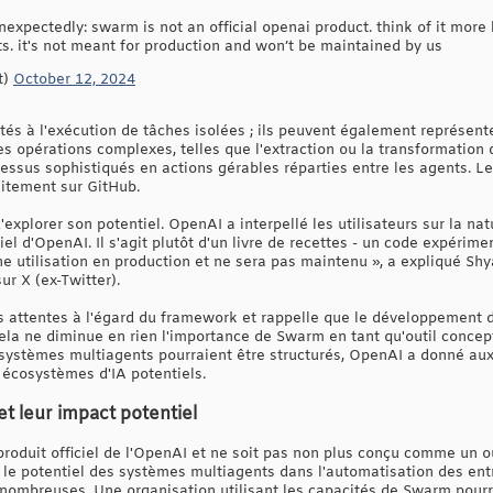
unexpectedly: swarm is not an official openai product. think of it more
s. it's not meant for production and won’t be maintained by us
t)
October 12, 2024
tés à l'exécution de tâches isolées ; ils peuvent également représente
es opérations complexes, telles que l'extraction ou la transformation
ssus sophistiqués en actions gérables réparties entre les agents. L
itement sur GitHub.
xplorer son potentiel. OpenAI a interpellé les utilisateurs sur la natu
el d'OpenAI. Il s'agit plutôt d'un livre de recettes - un code expérime
une utilisation en production et ne sera pas maintenu », a expliqué S
ur X (ex-Twitter).
 attentes à l'égard du framework et rappelle que le développement 
 cela ne diminue en rien l'importance de Swarm en tant qu'outil conce
 systèmes multiagents pourraient être structurés, OpenAI a donné au
s écosystèmes d'IA potentiels.
t leur impact potentiel
oduit officiel de l'OpenAI et ne soit pas non plus conçu comme un outi
 le potentiel des systèmes multiagents dans l'automatisation des entr
nombreuses. Une organisation utilisant les capacités de Swarm pour