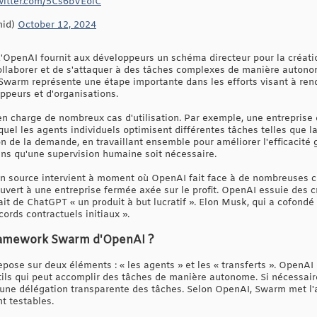
twitter.com/5Cs6bVEoiC
mid)
October 12, 2024
penAI fournit aux développeurs un schéma directeur pour la créatio
llaborer et de s'attaquer à des tâches complexes de manière autono
Swarm représente une étape importante dans les efforts visant à ren
peurs et d'organisations.
charge de nombreux cas d'utilisation. Par exemple, une entreprise de
el les agents individuels optimisent différentes tâches telles que la p
on de la demande, en travaillant ensemble pour améliorer l'efficacité 
ans qu'une supervision humaine soit nécessaire.
n source intervient à moment où OpenAI fait face à de nombreuses cr
ouvert à une entreprise fermée axée sur le profit. OpenAI essuie des c
fait de ChatGPT « un produit à but lucratif ». Elon Musk, qui a cofon
cords contractuels initiaux ».
ramework Swarm d'OpenAI ?
se sur deux éléments : « les agents » et les « transferts ». OpenAI
utils qui peut accomplir des tâches de manière autonome. Si nécessaire
 une délégation transparente des tâches. Selon OpenAI, Swarm met l'a
nt testables.