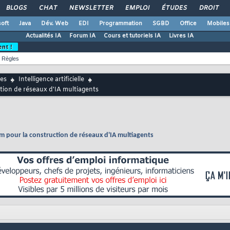
BLOGS
CHAT
NEWSLETTER
EMPLOI
ÉTUDES
DROIT
oft
Java
Dév. Web
EDI
Programmation
SGBD
Office
Mobiles
Actualités IA
Forum IA
Cours et tutoriels IA
Livres IA
ent !
Règles
es
Intelligence artificielle
ion de réseaux d'IA multiagents
 pour la construction de réseaux d'IA multiagents