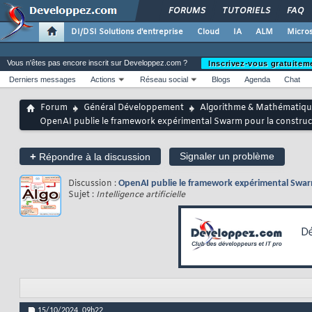
FORUMS
TUTORIELS
FAQ
DI/DSI Solutions d'entreprise
Cloud
IA
ALM
Micros
Vous n'êtes pas encore inscrit sur Developpez.com ?
Inscrivez-vous gratuitem
Derniers messages
Actions
Réseau social
Blogs
Agenda
Chat
Forum
Général Développement
Algorithme & Mathématiqu
OpenAI publie le framework expérimental Swarm pour la construct
+
Signaler un problème
Répondre à la discussion
Discussion :
OpenAI publie le framework expérimental Swarm
Sujet :
Intelligence artificielle
15/10/2024,
09h22