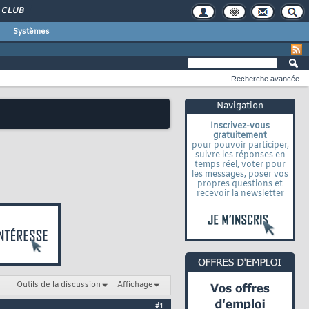
CLUB
Systèmes
Recherche avancée
Navigation
Inscrivez-vous
gratuitement
pour pouvoir participer,
suivre les réponses en
temps réel, voter pour
les messages, poser vos
propres questions et
recevoir la newsletter
Outils de la discussion
Affichage
#1