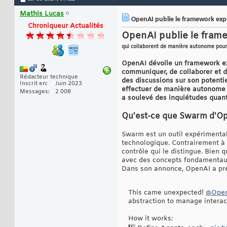
Mathis Lucas
OpenAI publie le framework expé
Chroniqueur Actualités
OpenAI publie le fram
qui collaborent de manière autonome pour 
OpenAI dévoile un framework ex
communiquer, de collaborer et d
Rédacteur technique
des discussions sur son potentie
Inscrit en
Juin 2023
effectuer de manière autonome d
Messages
2 008
a soulevé des inquiétudes quant 
Qu'est-ce que Swarm d'Op
Swarm est un outil expérimental
technologique. Contrairement à d
contrôle qui le distingue. Bien 
avec des concepts fondamentaux t
Dans son annonce, OpenAI a pré
This came unexpected!
@Ope
abstraction to manage interac
How it works: