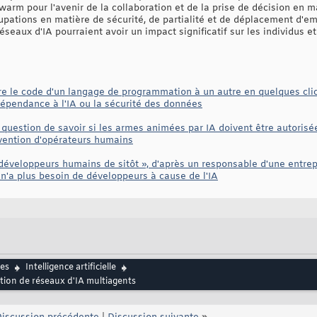
arm pour l'avenir de la collaboration et de la prise de décision en ma
ations en matière de sécurité, de partialité et de déplacement d'e
éseaux d'IA pourraient avoir un impact significatif sur les individus et
e le code d'un langage de programmation à un autre en quelques cli
dépendance à l'IA ou la sécurité des données
a question de savoir si les armes animées par IA doivent être autorisé
rvention d'opérateurs humains
 développeurs humains de sitôt », d'après un responsable d'une entrep
 n'a plus besoin de développeurs à cause de l'IA
es
Intelligence artificielle
ion de réseaux d'IA multiagents