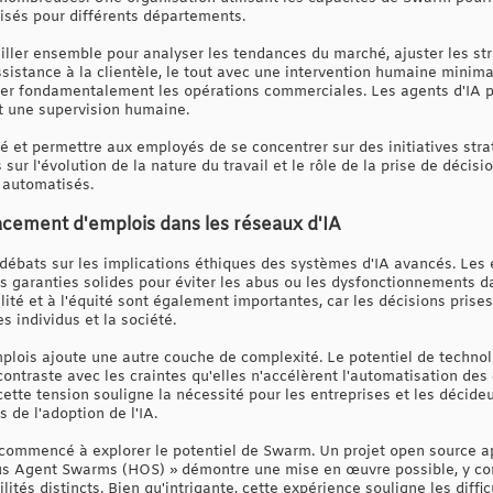
isés pour différents départements.
iller ensemble pour analyser les tendances du marché, ajuster les stra
ssistance à la clientèle, le tout avec une intervention humaine minima
ier fondamentalement les opérations commerciales. Les agents d'IA 
t une supervision humaine.
cité et permettre aux employés de se concentrer sur des initiatives st
sur l'évolution de la nature du travail et le rôle de la prise de déci
 automatisés.
placement d'emplois dans les réseaux d'IA
 débats sur les implications éthiques des systèmes d'IA avancés. Les 
s garanties solides pour éviter les abus ou les dysfonctionnements 
alité et à l'équité sont également importantes, car les décisions prise
es individus et la société.
lois ajoute une autre couche de complexité. Le potentiel de technol
ontraste avec les craintes qu'elles n'accélèrent l'automatisation des
cette tension souligne la nécessité pour les entreprises et les décid
 de l'adoption de l'IA.
 commencé à explorer le potentiel de Swarm. Un projet open source
us Agent Swarms (HOS) » démontre une mise en œuvre possible, y com
ités distincts. Bien qu'intrigante, cette expérience souligne les diffic