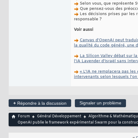
Selon vous, que représente Sw
Que pensez-vous des préoccup
Les décisions prises par les r
responsable ?
Voir aussi
Canvas d'OpenAI peut traduir
la qualité du code généré, une 
La Silicon Valley débat sur l
l'IA Lavender d'Israël sans inte
« L'IA ne remplacera pas les
intervenants selon lesquels l'on
+
Signaler un problème
Répondre à la discussion
Forum
Général Développement
Algorithme & Mathématiqu
OpenAI publie le framework expérimental Swarm pour la construct