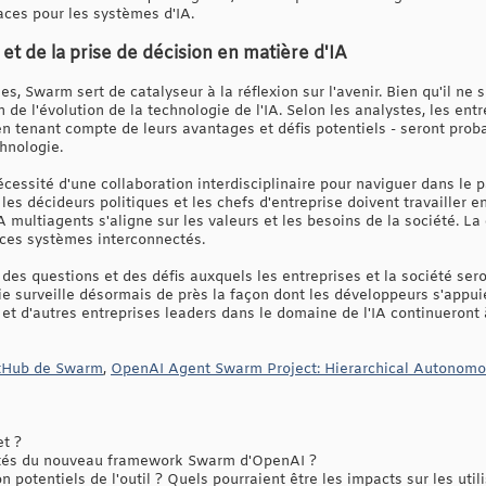
aces pour les systèmes d'IA.
n et de la prise de décision en matière d'IA
es, Swarm sert de catalyseur à la réflexion sur l'avenir. Bien qu'il ne
on de l'évolution de la technologie de l'IA. Selon les analystes, les e
n tenant compte de leurs avantages et défis potentiels - seront pro
chnologie.
essité d'une collaboration interdisciplinaire pour naviguer dans le 
 les décideurs politiques et les chefs d'entreprise doivent travailler 
ultiagents s'aligne sur les valeurs et les besoins de la société. La 
 ces systèmes interconnectés.
des questions et des défis auxquels les entreprises et la société ser
ie surveille désormais de près la façon dont les développeurs s'appui
t d'autres entreprises leaders dans le domaine de l'IA continueront à
itHub de Swarm
,
OpenAI Agent Swarm Project: Hierarchical Autonom
et ?
tés du nouveau framework Swarm d'OpenAI ?
n potentiels de l'outil ? Quels pourraient être les impacts sur les util