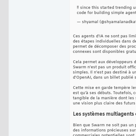
‼️ since this started trending 
code for building simple agent
— shyamal (@shyamalanadka
Ces agents d'IA ne sont pas limi
des étapes individuelles dans d
permet de décomposer des proce
connexes sont disponibles gratu
Cela permet aux développeurs d'e
Swarm n'est pas un produit offici
simples. Il n'est pas destiné à 
d'OpenAI, dans un billet publié s
Cette mise en garde tempère les
est qu'à ses débuts. Toutefois,
tangible de la manière dont les
une vision plus claire des futur
Les systèmes multiagents e
Bien que Swarm ne soit pas un pr
des informations précieuses sur
commerciales potentielles sont 