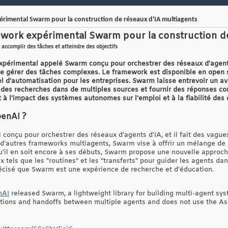
rimental Swarm pour la construction de réseaux d'IA multiagents
ework expérimental Swarm pour la construction de
accomplir des tâches et atteindre des objectifs
périmental appelé Swarm conçu pour orchestrer des réseaux d'agent
e gérer des tâches complexes. Le framework est disponible en open s
l d'automatisation pour les entreprises. Swarm laisse entrevoir un av
es recherches dans de multiples sources et fournir des réponses com
à l'impact des systèmes autonomes sur l'emploi et à la fiabilité des d
enAI ?
 conçu pour orchestrer des réseaux d'agents d'IA, et il fait des vag
'autres frameworks multiagents, Swarm vise à offrir un mélange de sim
qu'il en soit encore à ses débuts, Swarm propose une nouvelle approch
els que les "routines" et les "transferts" pour guider les agents dan
cisé que Swarm est une expérience de recherche et d'éducation.
nAI
released Swarm, a lightweight library for building multi-agent sy
tions and handoffs between multiple agents and does not use the Ass