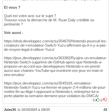
Et vous ?
Quel est votre avis sur le sujet ?
Trouvez-vous la démarche de M. Ryan Daly crédible ou
pertinente ?
Voir aussi :
https://droit.developpez.com/actu/354676/Nintendo-poursuit-les-
createurs-de-l-emulateur-Switch-Yuzu-affirmant-qu-il-n-y-a-pas-
de-moyen-legal-d-utiliser-Yuzu/
https://jeux.developpez.com/actu/363382/Ryujinx-un-emulateur-
Nintendo-Switch-supprime-de-GitHub-apres-que-Nintendo-a-
propose-un-accord-aux-developpeurs-Nintendo-s-en-prend-
aussi-aux-chaines-YouTube-qui-montrent-ses-jeux-en-train-d-
etre-emules/
https://jeux.developpez.com/actu/354910/L-emulateur-
Nintendo-Switch-Yuzu-va-fermer-et-payer-2-4-millions-de-pour-
mettre-fin-au-litige-l-opposant-a-Nintendo-L-entreprise-lui-a-
porte-plainte-la-semaine-derniere-pour-violation-du-DMCA/
5
0
Jules34
,
le 10/10/2024 à 10h55
#2