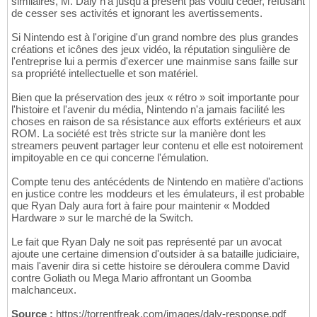
similaires, M. Daly n'a jusqu'à présent pas voulu céder, refusant
de cesser ses activités et ignorant les avertissements.
Si Nintendo est à l'origine d'un grand nombre des plus grandes
créations et icônes des jeux vidéo, la réputation singulière de
l'entreprise lui a permis d'exercer une mainmise sans faille sur
sa propriété intellectuelle et son matériel.
Bien que la préservation des jeux « rétro » soit importante pour
l'histoire et l'avenir du média, Nintendo n'a jamais facilité les
choses en raison de sa résistance aux efforts extérieurs et aux
ROM. La société est très stricte sur la manière dont les
streamers peuvent partager leur contenu et elle est notoirement
impitoyable en ce qui concerne l'émulation.
Compte tenu des antécédents de Nintendo en matière d'actions
en justice contre les moddeurs et les émulateurs, il est probable
que Ryan Daly aura fort à faire pour maintenir « Modded
Hardware » sur le marché de la Switch.
Le fait que Ryan Daly ne soit pas représenté par un avocat
ajoute une certaine dimension d'outsider à sa bataille judiciaire,
mais l'avenir dira si cette histoire se déroulera comme David
contre Goliath ou Mega Mario affrontant un Goomba
malchanceux.
Source :
https://torrentfreak.com/images/daly-response.pdf