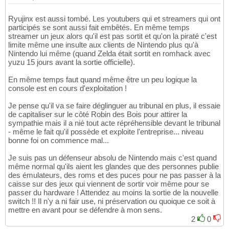
Ryujinx est aussi tombé. Les youtubers qui et streamers qui ont
participés se sont aussi fait embêtés. En même temps
streamer un jeux alors qu'il est pas sortit et qu'on la piraté c'est
limite même une insulte aux clients de Nintendo plus qu'à
Nintendo lui même (quand Zelda était sortit en romhack avec
yuzu 15 jours avant la sortie officielle).
En même temps faut quand même être un peu logique la
console est en cours d'exploitation !
Je pense qu'il va se faire déglinguer au tribunal en plus, il essaie
de capitaliser sur le côté Robin des Bois pour attirer la
sympathie mais il a nié tout acte répréhensible devant le tribunal
- même le fait qu'il possède et exploite l'entreprise... niveau
bonne foi on commence mal...
Je suis pas un défenseur absolu de Nintendo mais c'est quand
même normal qu'ils aient les glandes que des personnes publie
des émulateurs, des roms et des puces pour ne pas passer à la
caisse sur des jeux qui viennent de sortir voir même pour se
passer du hardware ! Attendez au moins la sortie de la nouvelle
switch !! Il n'y a ni fair use, ni préservation ou quoique ce soit à
mettre en avant pour se défendre à mon sens.
2
0