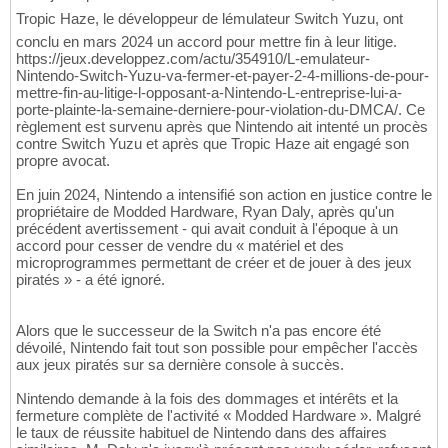
Tropic Haze, le développeur de lémulateur Switch Yuzu, ont
conclu en mars 2024 un accord pour mettre fin à leur litige.
https://jeux.developpez.com/actu/354910/L-emulateur-
Nintendo-Switch-Yuzu-va-fermer-et-payer-2-4-millions-de-pour-
mettre-fin-au-litige-l-opposant-a-Nintendo-L-entreprise-lui-a-
porte-plainte-la-semaine-derniere-pour-violation-du-DMCA/. Ce
règlement est survenu après que Nintendo ait intenté un procès
contre Switch Yuzu et après que Tropic Haze ait engagé son
propre avocat.
En juin 2024, Nintendo a intensifié son action en justice contre le
propriétaire de Modded Hardware, Ryan Daly, après qu'un
précédent avertissement - qui avait conduit à l'époque à un
accord pour cesser de vendre du « matériel et des
microprogrammes permettant de créer et de jouer à des jeux
piratés » - a été ignoré.
Alors que le successeur de la Switch n'a pas encore été
dévoilé, Nintendo fait tout son possible pour empêcher l'accès
aux jeux piratés sur sa dernière console à succès.
Nintendo demande à la fois des dommages et intérêts et la
fermeture complète de l'activité « Modded Hardware ». Malgré
le taux de réussite habituel de Nintendo dans des affaires