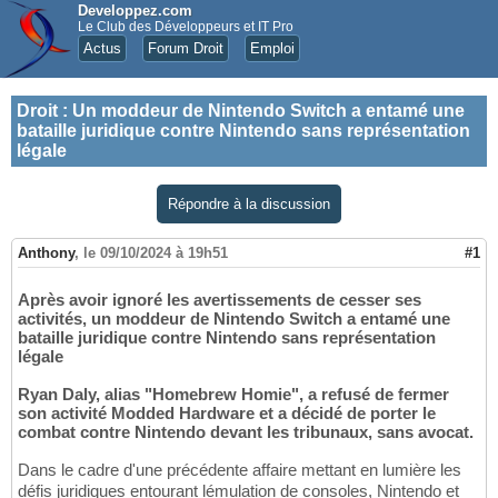
Developpez.com
Le Club des Développeurs et IT Pro
Actus
Forum Droit
Emploi
Droit
:
Un moddeur de Nintendo Switch a entamé une
bataille juridique contre Nintendo sans représentation
légale
Répondre à la discussion
Anthony
,
le 09/10/2024 à 19h51
#1
Après avoir ignoré les avertissements de cesser ses
activités, un moddeur de Nintendo Switch a entamé une
bataille juridique contre Nintendo sans représentation
légale
Ryan Daly, alias "Homebrew Homie", a refusé de fermer
son activité Modded Hardware et a décidé de porter le
combat contre Nintendo devant les tribunaux, sans avocat.
Dans le cadre d'une précédente affaire mettant en lumière les
défis juridiques entourant lémulation de consoles, Nintendo et