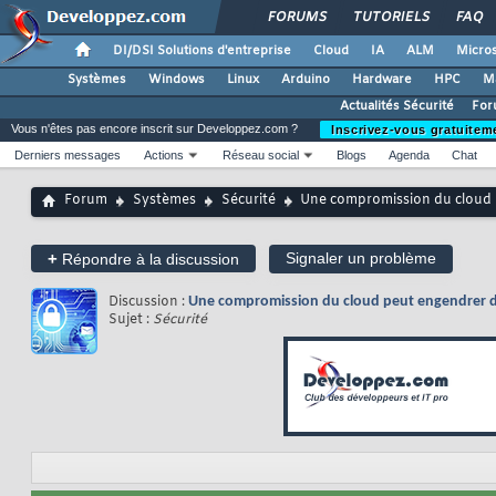
FORUMS
TUTORIELS
FAQ
DI/DSI Solutions d'entreprise
Cloud
IA
ALM
Micros
Systèmes
Windows
Linux
Arduino
Hardware
HPC
M
Actualités Sécurité
For
Vous n'êtes pas encore inscrit sur Developpez.com ?
Inscrivez-vous gratuitem
Derniers messages
Actions
Réseau social
Blogs
Agenda
Chat
Forum
Systèmes
Sécurité
Une compromission du cloud p
+
Signaler un problème
Répondre à la discussion
Discussion :
Une compromission du cloud peut engendrer des
Sujet :
Sécurité