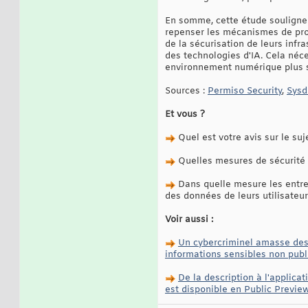
En somme, cette étude souligne l
repenser les mécanismes de prot
de la sécurisation de leurs infra
des technologies d'IA. Cela néce
environnement numérique plus s
Sources :
Permiso Security
,
Sysd
Et vous ?
Quel est votre avis sur le suj
Quelles mesures de sécurité de
Dans quelle mesure les entrep
des données de leurs utilisateur
Voir aussi :
Un cybercriminel amasse des 
informations sensibles non publi
De la description à l'applica
est disponible en Public Previe