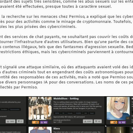
bordant des sujets très sensibles, comme les abus sexuels sur les enf
vaient été effectuées, presque toutes à caractère sexuel.
e la recherche sur les menaces chez Permiso, a expliqué que les cyber
ès pour des activités comme le minage de cryptomonnaie. Toutefois, 
les les plus prisées des cybercriminels.
t des services de chat payants, ne souhaitant pas couvrir les coûts d
ourner l'infrastructure d'autres utilisateurs. Bien qu'une partie des c
es contenus illégaux, tels que des fantasmes d'agression sexuelle. Be
restrictions éthiques, mais les cybercriminels parviennent à contourn
 signalé une attaque similaire, où des attaquants avaient volé des ide
à d'autres criminels tout en engendrant des coûts astronomiques pour
entité des responsables de ces activités, mais a noté que Permiso s
ose divers personnages IA pour des conversations. Les noms de ces p
lectés par Permiso.