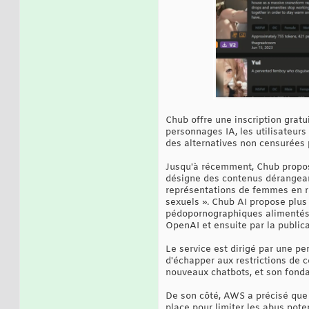
Chub offre une inscription grat
personnages IA, les utilisateurs
des alternatives non censurées 
Jusqu'à récemment, Chub propos
désigne des contenus dérangeant
représentations de femmes en ro
sexuels ». Chub AI propose plus
pédopornographiques alimentés p
OpenAI et ensuite par la public
Le service est dirigé par une pe
d'échapper aux restrictions de c
nouveaux chatbots, et son fondat
De son côté, AWS a précisé que 
place pour limiter les abus pote