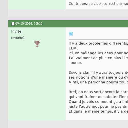
Contribuez au club : corrections, sug
09/10/2024,
13h16
Invité
Invité(e)
Il y a deux problèmes différents
LLM.
Ici, on mélange les deux pour nou
J'ai vraiment de plus en plus l'i
source.
Soyons clair, il y aura toujours 
ses notions d'une manière ou d'
Ainsi, une personne pourra toujo
Bref, on nous sort encore la cart
qui vont freiner ou saboter l'inno
Quand je vois comment ça a finit
juste l'autre mot pour ne pas di
Et dans le même temps, il y a de