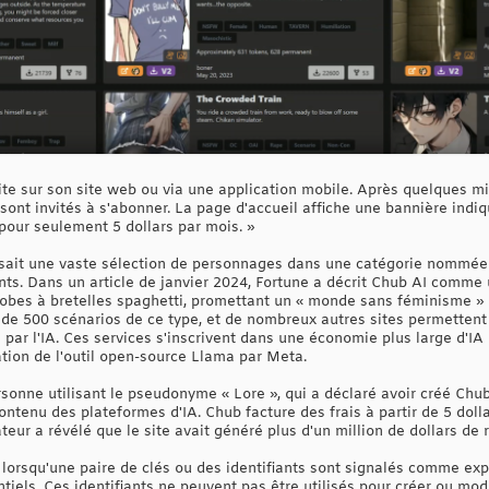
uite sur son site web ou via une application mobile. Après quelques m
 sont invités à s'abonner. La page d'accueil affiche une bannière ind
pour seulement 5 dollars par mois. »
ait une vaste sélection de personnages dans une catégorie nommée « 
s. Dans un article de janvier 2024, Fortune a décrit Chub AI comme u
bes à bretelles spaghetti, promettant un « monde sans féminisme » où 
 de 500 scénarios de ce type, et de nombreux autres sites permettent
ar l'IA. Ces services s'inscrivent dans une économie plus large d'IA
ation de l'outil open-source Llama par Meta.
rsonne utilisant le pseudonyme « Lore », qui a déclaré avoir créé Chu
ontenu des plateformes d'IA. Chub facture des frais à partir de 5 dol
eur a révélé que le site avait généré plus d'un million de dollars de
lorsqu'une paire de clés ou des identifiants sont signalés comme exp
ntiels. Ces identifiants ne peuvent pas être utilisés pour créer ou mo