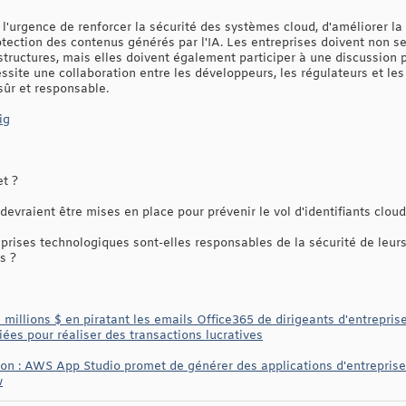
'urgence de renforcer la sécurité des systèmes cloud, d'améliorer la s
ection des contenus générés par l'IA. Les entreprises doivent non 
structures, mais elles doivent également participer à une discussion pl
ssite une collaboration entre les développeurs, les régulateurs et les 
ûr et responsable.
ig
et ?
vraient être mises en place pour prévenir le vol d'identifiants cloud 
rises technologiques sont-elles responsables de la sécurité de leurs 
s ?
millions $ en piratant les emails Office365 de dirigeants d'entrepris
ées pour réaliser des transactions lucratives
tion : AWS App Studio promet de générer des applications d'entreprise à
w