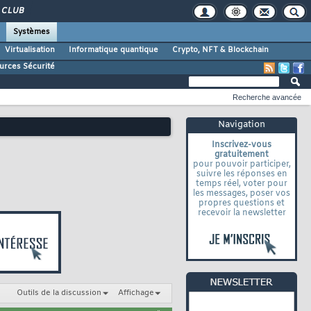
CLUB
Systèmes
Virtualisation
Informatique quantique
Crypto, NFT & Blockchain
urces Sécurité
Recherche avancée
Navigation
Inscrivez-vous
gratuitement
pour pouvoir participer,
suivre les réponses en
temps réel, voter pour
les messages, poser vos
propres questions et
recevoir la newsletter
Outils de la discussion
Affichage