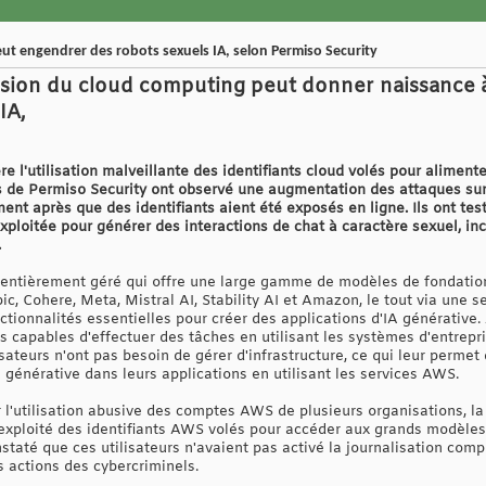
t engendrer des robots sexuels IA, selon Permiso Security
ion du cloud computing peut donner naissance 
IA,
 l'utilisation malveillante des identifiants cloud volés pour aliment
rs de Permiso Security ont observé une augmentation des attaques su
nt après que des identifiants aient été exposés en ligne. Ils ont test
ploitée pour générer des interactions de chat à caractère sexuel, in
.
entièrement géré qui offre une large gamme de modèles de fondatio
ic, Cohere, Meta, Mistral AI, Stability AI et Amazon, le tout via une s
tionnalités essentielles pour créer des applications d'IA générative
s capables d'effectuer des tâches en utilisant les systèmes d'entrepr
isateurs n'ont pas besoin de gérer d'infrastructure, ce qui leur permet
A générative dans leurs applications en utilisant les services AWS.
 l'utilisation abusive des comptes AWS de plusieurs organisations, la
exploité des identifiants AWS volés pour accéder aux grands modèle
taté que ces utilisateurs n'avaient pas activé la journalisation compl
es actions des cybercriminels.