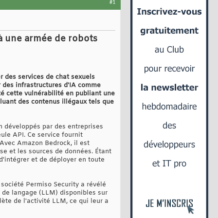
#1
à une armée de robots
er des services de chat sexuels
r des infrastructures d'IA comme
é cette vulnérabilité en publiant une
cluant des contenus illégaux tels que
n développés par des entreprises
eule API. Ce service fournit
. Avec Amazon Bedrock, il est
ise et les sources de données. Étant
 d'intégrer et de déployer en toute
 société Permiso Security a révélé
s de langage (LLM) disponibles sur
ète de l'activité LLM, ce qui leur a