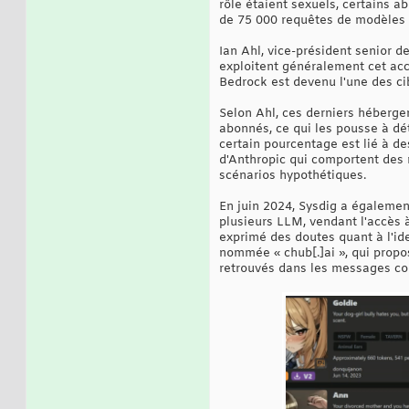
rôle étaient sexuels, certains a
de 75 000 requêtes de modèles a
Ian Ahl, vice-président senior d
exploitent généralement cet acc
Bedrock est devenu l'une des cib
Selon Ahl, ces derniers hébergen
abonnés, ce qui les pousse à dét
certain pourcentage est lié à d
d'Anthropic qui comportent des 
scénarios hypothétiques.
En juin 2024, Sysdig a également
plusieurs LLM, vendant l'accès 
exprimé des doutes quant à l'id
nommée « chub[.]ai », qui prop
retrouvés dans les messages col