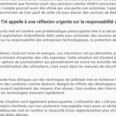
 mentionné que Permiso avait reçu plusieurs alertes d'AWS concernant
 compte pourrait avoir été utilisé par une partie non autorisée. Cepe
criminels de tirer parti de cette clé pour abuser des services de Bed
e l'IA appelle à une réflexion urgente sur la responsabilité
urity met en lumière une problématique préoccupante liée à la sécurit
A. L'exploitation d'identifiants AWS volés pour alimenter des services d
sur la responsabilité des entreprises technologiques, la protection des
ystèmes cloud est mise en exergue. Les chercheurs ont pu démontrer, p
ercriminels d'exploiter des clés exposées. Cette situation est d'autant
s options de journalisation qui permettraient de suivre les activités 
sibilisation des utilisateurs, mais aussi dans les mesures de sécuri
arde-fous éthiques par des techniques de jailbreak met en évidence l
ns des systèmes comme Bedrock. Malgré les efforts des développeurs 
rouvent rapidement des moyens d'en abuser. Cela soulève des interrog
 les technologies évoluent rapidement.
tte situation sont également préoccupantes. L'utilisation des LLM po
itation d'enfants, est non seulement inacceptable mais pose un véritabl
 détournés met en lumière la nécessité d'une réglementation plus stri
de telles dérives.