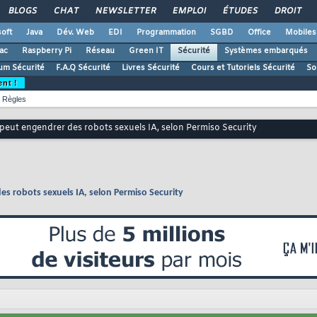
BLOGS
CHAT
NEWSLETTER
EMPLOI
ÉTUDES
DROIT
oft
Java
Dév. Web
EDI
Programmation
SGBD
Office
Mobiles
ac
Raspberry Pi
Réseau
Green IT
Sécurité
Systèmes embarqués
um Sécurité
F.A.Q Sécurité
Livres Sécurité
Cours et Tutoriels Sécurité
So
ent !
Règles
eut engendrer des robots sexuels IA, selon Permiso Security
 robots sexuels IA, selon Permiso Security