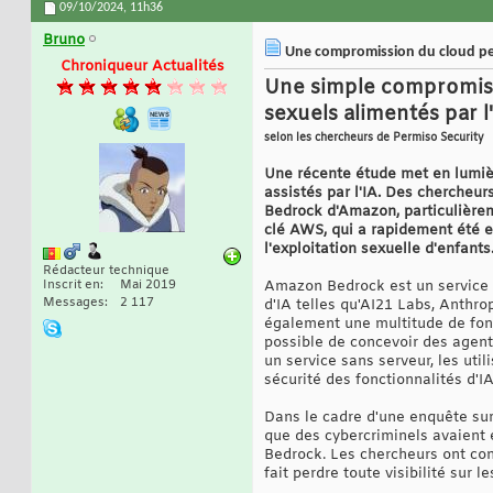
09/10/2024,
11h36
Bruno
Une compromission du cloud peu
Chroniqueur Actualités
Une simple compromiss
sexuels alimentés par l'
selon les chercheurs de Permiso Security
Une récente étude met en lumière
assistés par l'IA. Des chercheu
Bedrock d'Amazon, particulièreme
clé AWS, qui a rapidement été ex
l'exploitation sexuelle d'enfants
Rédacteur technique
Inscrit en
Mai 2019
Amazon Bedrock est un service 
Messages
2 117
d'IA telles qu'AI21 Labs, Anthrop
également une multitude de fonc
possible de concevoir des agent
un service sans serveur, les util
sécurité des fonctionnalités d'I
Dans le cadre d'une enquête sur
que des cybercriminels avaient 
Bedrock. Les chercheurs ont cons
fait perdre toute visibilité sur l