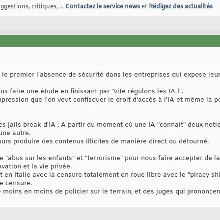
gestions, critiques, ...
Contactez le service news
et
Rédigez des actualités
, le premier l'absence de sécurité dans les entreprises qui expose leur
s faire une étude en finissant par "vite régulons les IA !".
mpression que l'on veut confisquer le droit d'accès à l'IA et même la p
des jails break d'IA : A partir du moment où une IA "connait" deux noti
une autre.
urs produire des contenus illicites de manière direct ou détourné.
e "abus sur les enfants" et "terrorisme" pour nous faire accepter de la
vation et la vie privée.
 en Italie avec la censure totalement en roue libre avec le "piracy shie
re censure.
 moins en moins de policier sur le terrain, et des juges qui prononcen