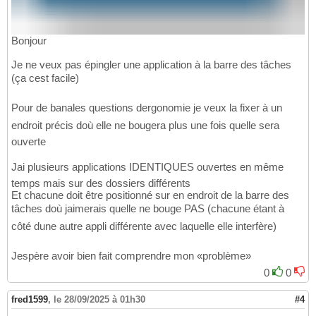
Bonjour
Je ne veux pas épingler une application à la barre des tâches
(ça cest facile)
Pour de banales questions dergonomie je veux la fixer à un
endroit précis doù elle ne bougera plus une fois quelle sera
ouverte
Jai plusieurs applications IDENTIQUES ouvertes en même
temps mais sur des dossiers différents
Et chacune doit être positionné sur en endroit de la barre des
tâches doù jaimerais quelle ne bouge PAS (chacune étant à
côté dune autre appli différente avec laquelle elle interfère)
Jespère avoir bien fait comprendre mon «problème»
0
0
fred1599
,
le 28/09/2025 à 01h30
#4