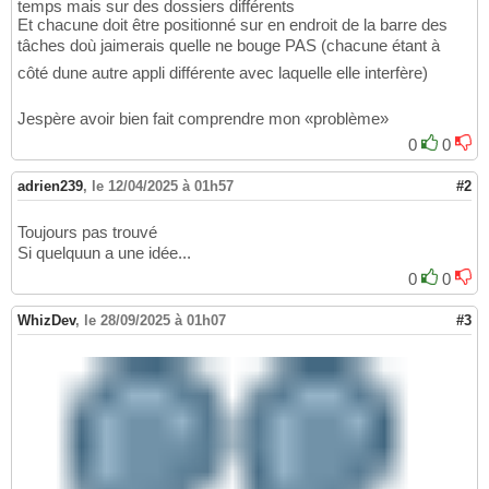
temps mais sur des dossiers différents
Et chacune doit être positionné sur en endroit de la barre des
tâches doù jaimerais quelle ne bouge PAS (chacune étant à
côté dune autre appli différente avec laquelle elle interfère)
Jespère avoir bien fait comprendre mon «problème»
0
0
adrien239
,
le 12/04/2025 à 01h57
#2
Toujours pas trouvé
Si quelquun a une idée...
0
0
WhizDev
,
le 28/09/2025 à 01h07
#3