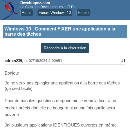
Developpez.com
Le Club des Développeurs et IT Pro
Actus
Forum Windows 10
Emploi
Windows 10
:
Comment FIXER une application à la
barre des tâches
Répondre à la discussion
adrien239
,
le 07/10/2024 à 00h51
#1
Bonjour
Je ne veux pas épingler une application à la barre des tâches
(ça cest facile)
Pour de banales questions dergonomie je veux la fixer à un
endroit précis doù elle ne bougera plus une fois quelle sera
ouverte
Jai plusieurs applications IDENTIQUES ouvertes en même