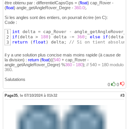
être obtenu par : differentielCapsGps =
(
float
)
cap_Rover -
(
float
)
angle_getAngleRover_Degre -
360.0
;.
Si les angles sont des entiers, on pourrait écrire (en C):
Code :
int
1
if
(
delta > 
180
)
 delta -= 
360
; 
else
if
(
delta <
2
return
(
float
)
 delta; 
// Si on tient absolume
3
il y a une solution plus concise mais moins rapide (à cause de
la division) :
return
(
float
)
(
(
540
+ cap_Rover -
angle_getAngleRover_Degre
)
%
360
-
180
)
;
// 540 = 180 modulo
360
.
Salutations
0
0
Page35
,
le 07/10/2024 à 01h32
#3