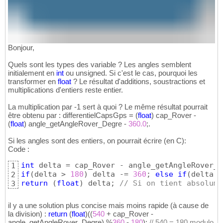
Bonjour,
Quels sont les types des variable ? Les angles semblent
initialement en
int
ou unsigned. Si c'est le cas, pourquoi les
transformer en
float
? Le résultat d'additions, soustractions et
multiplications d'entiers reste entier.
La multiplication par -1 sert à quoi ? Le même résultat pourrait
être obtenu par : differentielCapsGps =
(
float
)
cap_Rover -
(
float
)
angle_getAngleRover_Degre -
360.0
;.
Si les angles sont des entiers, on pourrait écrire (en C):
Code :
int
1
if
(
delta > 
180
)
 delta -= 
360
; 
else
if
(
delta <
2
return
(
float
)
 delta; 
// Si on tient absolume
3
il y a une solution plus concise mais moins rapide (à cause de
la division) :
return
(
float
)
(
(
540
+ cap_Rover -
angle_getAngleRover_Degre
)
%
360
-
180
)
;
// 540 = 180 modulo