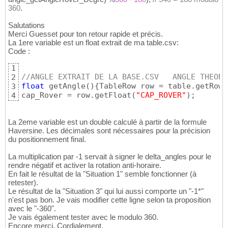
360
.
Salutations
Merci Guesset pour ton retour rapide et précis.
La 1ere variable est un float extrait de ma table.csv:
Code :
1
//ANGLE EXTRAIT DE LA BASE.CSV   ANGLE THEORI
2
float
 getAngle
(
)
{
TableRow row = table.getRow
(
3
cap_Rover = row.getFloat
(
"CAP_ROVER"
)
;
4
La 2eme variable est un double calculé à partir de la formule
Haversine. Les décimales sont nécessaires pour la précision
du positionnement final.
La multiplication par -1 servait à signer le delta_angles pour le
rendre négatif et activer la rotation anti-horaire.
En fait le résultat de la "Situation 1" semble fonctionner (à
retester).
Le résultat de la "Situation 3" qui lui aussi comporte un "-1*"
n'est pas bon. Je vais modifier cette ligne selon ta proposition
avec le "-360".
Je vais également tester avec le modulo 360.
Encore merci. Cordialement.