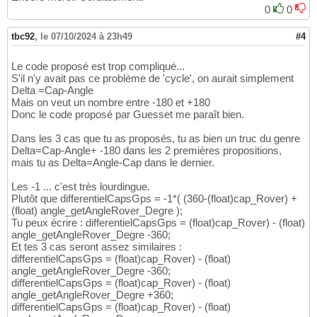
0
0
tbc92
,
le 07/10/2024 à 23h49
#4
Le code proposé est trop compliqué...
S'il n'y avait pas ce problème de 'cycle', on aurait simplement
Delta =Cap-Angle
Mais on veut un nombre entre -180 et +180
Donc le code proposé par Guesset me paraît bien.
Dans les 3 cas que tu as proposés, tu as bien un truc du genre
Delta=Cap-Angle+ -180 dans les 2 premières propositions,
mais tu as Delta=Angle-Cap dans le dernier.
Les -1 ... c'est très lourdingue.
Plutôt que differentielCapsGps = -1*( (360-(float)cap_Rover) +
(float) angle_getAngleRover_Degre );
Tu peux écrire : differentielCapsGps = (float)cap_Rover) - (float)
angle_getAngleRover_Degre -360;
Et tes 3 cas seront assez similaires :
differentielCapsGps = (float)cap_Rover) - (float)
angle_getAngleRover_Degre -360;
differentielCapsGps = (float)cap_Rover) - (float)
angle_getAngleRover_Degre +360;
differentielCapsGps = (float)cap_Rover) - (float)