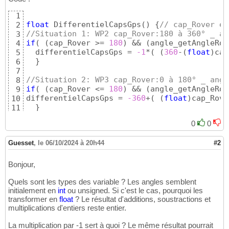
1
float
 DifferentielCapsGps
(
)
{
// cap_Rover es
2
//Situation 1: WP2 cap_Rover:180 à 360° _ an
3
if
(
(
cap_Rover >= 
180
)
 && 
(
angle_getAngleRov
4
  differentielCapsGps = 
-1
*
(
(
360
-
(
float
)
cap
5
}
6
7
//Situation 2: WP3 cap_Rover:0 à 180° _ angl
8
if
(
(
cap_Rover <= 
180
)
 && 
(
angle_getAngleRov
9
differentielCapsGps = 
-360
+
(
(
float
)
cap_Rove
10
}
11
return
 differentielCapsGps; 
}
//FIN Differen
12
0
0
Guesset
,
le 06/10/2024 à 20h44
#2
Bonjour,
Quels sont les types des variable ? Les angles semblent
initialement en
int
ou unsigned. Si c'est le cas, pourquoi les
transformer en
float
? Le résultat d'additions, soustractions et
multiplications d'entiers reste entier.
La multiplication par -1 sert à quoi ? Le même résultat pourrait