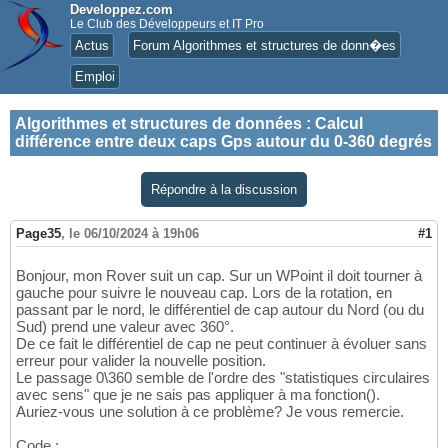
Developpez.com
Le Club des Développeurs et IT Pro
Actus
Forum Algorithmes et structures de donn�es
Emploi
Algorithmes et structures de données
:
Calcul
différence entre deux caps Gps autour du 0-360 degrés
Répondre à la discussion
Page35
,
le 06/10/2024 à 19h06
#1
Bonjour, mon Rover suit un cap. Sur un WPoint il doit tourner à
gauche pour suivre le nouveau cap. Lors de la rotation, en
passant par le nord, le différentiel de cap autour du Nord (ou du
Sud) prend une valeur avec 360°.
De ce fait le différentiel de cap ne peut continuer à évoluer sans
erreur pour valider la nouvelle position.
Le passage 0\360 semble de l'ordre des "statistiques circulaires
avec sens" que je ne sais pas appliquer à ma fonction().
Auriez-vous une solution à ce problème? Je vous remercie.
Code :