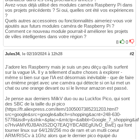
Avez-vous déjà utilisé des modules caméra Raspberry Pi dans
vos projets précédents ? Si oui, quelles ont été vos expériences
?
Quels autres accessoires ou fonctionnalités aimeriez-vous voir
ajoutés aux futurs modules caméra de Raspberry Pi ?
Comment ce nouveau module pourrait-il améliorer les projets
de villes intelligentes dans votre région ?
8
0
Jules34
,
le 02/10/2024 à 12h28
#2
J'adore les Raspberry mais je suis un peu déçu qu'ils surfent
sur la vague IA. Il y a tellement d'autre choses à explorer -
même si bien sur que l'IA est désormais inévitable - que de faire
un énième projet avec une caméra qui détecte si on lui met un
chat ou une orange devant ou si le livreur amazon est passé.
Je pense aux derniers MilkV duo ou au Luckfox Pico, qui sont
des SBC de la taille du pi pico
(https://fr.aliexpress.com/item/1005007385231203.html?
src=google&src=google&albch=shopping&acnt=248-630-
5778&isdl=y&slnk=&plac=&mtctp=&albbt=Google_7_shopping&a
o7HviAMVf0JBAh3S2DQ7EAQYBCABEgIUlvD_BwE) qui font
tourner linux sur 64/128/256 mo de ram et un mutli coeur
ARM/RISCv à 1Ghz alors que le dernier pico équipé du