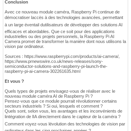
Conclusion
Avec ce nouveau module caméra, Raspberry Pi continue de
démocratiser laccès à des technologies avancées, permettant
à un large éventail dutilisateurs de développer des solutions AI
efficaces et abordables. Que ce soit pour des applications
industrielles ou des projets personnels, la Raspberry Pi AI
Camera promet de transformer la manière dont nous utilisons la
vision par ordinateur.
Sources : https://www.raspberrypi.com/products/ai-camera/,
https://www.prnewswire.co.uk/news-releases/sony-
semiconductor-solutions-and-raspberry-pi-launch-the-
raspberry-pi-ai-camera-302261635.html
Et vous ?
Quels types de projets envisagez-vous de réaliser avec le
nouveau module caméra AI de Raspberry Pi ?
Pensez-vous que ce module pourrait révolutionner certains
secteurs industriels ? Si oui, lesquels et comment ?
Quels sont, selon vous, les avantages et les inconvénients de
lintégration de lIA directement dans le capteur de la caméra ?
Comment voyez-vous lévolution des technologies de vision par
ordinateur dans les cinq prochaines années ?