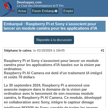
Developpez.com
Le Club des Développeurs et IT Pro
Actus
Forum Embarqu�
Emploi
Embarqué
:
Raspberry Pi et Sony s'associent pour
lancer un module caméra pour les applications d'IA
Répondre à la discussion
Stéphane le calme
,
le 01/10/2024 à 16h45
#1
Raspberry Pi et Sony s'associent pour lancer un module
caméra pour les applications d'IA basées sur la vision par
ordinateur,
Raspberry Pi AI Camera est doté d'un traitement IA intégré
et coûte 70 dollars
Le 30 septembre 2024, Raspberry Pi a annoncé une
avancée majeure dans le domaine de la vision par
ordinateur avec le lancement de son nouveau module
caméra, le Raspberry Pi AI Camera. Ce module, développé
en collaboration avec Sony, intègre le capteur dimage
intelligent IMX500 de Sony, capable de traiter les images