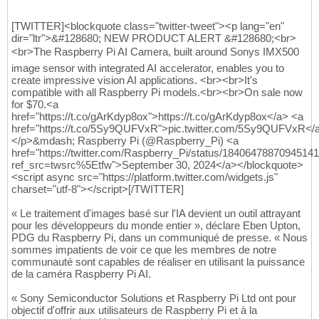
[TWITTER]<blockquote class="twitter-tweet"><p lang="en"
dir="ltr">&#128680; NEW PRODUCT ALERT &#128680;<br>
<br>The Raspberry Pi AI Camera, built around Sonys IMX500
image sensor with integrated AI accelerator, enables you to
create impressive vision AI applications. <br><br>It's
compatible with all Raspberry Pi models.<br><br>On sale now
for $70.<a
href="https://t.co/gArKdyp8ox">https://t.co/gArKdyp8ox</a> <a
href="https://t.co/5Sy9QUFVxR">pic.twitter.com/5Sy9QUFVxR</
</p>&mdash; Raspberry Pi (@Raspberry_Pi) <a
href="https://twitter.com/Raspberry_Pi/status/1840647887094514
ref_src=twsrc%5Etfw">September 30, 2024</a></blockquote>
<script async src="https://platform.twitter.com/widgets.js"
charset="utf-8"></script>[/TWITTER]
« Le traitement d'images basé sur l'IA devient un outil attrayant
pour les développeurs du monde entier », déclare Eben Upton,
PDG du Raspberry Pi, dans un communiqué de presse. « Nous
sommes impatients de voir ce que les membres de notre
communauté sont capables de réaliser en utilisant la puissance
de la caméra Raspberry Pi AI.
« Sony Semiconductor Solutions et Raspberry Pi Ltd ont pour
objectif d'offrir aux utilisateurs de Raspberry Pi et à la