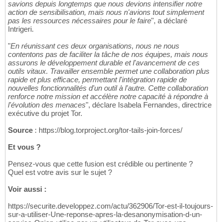
savions depuis longtemps que nous devions intensifier notre
action de sensibilisation, mais nous n'avions tout simplement
pas les ressources nécessaires pour le faire
", a déclaré
Intrigeri.
"
En réunissant ces deux organisations, nous ne nous
contentons pas de faciliter la tâche de nos équipes, mais nous
assurons le développement durable et l'avancement de ces
outils vitaux. Travailler ensemble permet une collaboration plus
rapide et plus efficace, permettant l'intégration rapide de
nouvelles fonctionnalités d'un outil à l'autre. Cette collaboration
renforce notre mission et accélère notre capacité à répondre à
l'évolution des menaces
", déclare Isabela Fernandes, directrice
exécutive du projet Tor.
Source
: https://blog.torproject.org/tor-tails-join-forces/
Et vous ?
Pensez-vous que cette fusion est crédible ou pertinente ?
Quel est votre avis sur le sujet ?
Voir aussi :
https://securite.developpez.com/actu/362906/Tor-est-il-toujours-
sur-a-utiliser-Une-reponse-apres-la-desanonymisation-d-un-