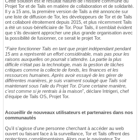
Cette solution est le résultat naturel de l'histoire commune du
Projet Tor et de Tails en matière de collaboration et de solidarité.
Il y a 15 ans, la première version de Tails a été annoncée sur
une liste de diffusion de Tor, les développeurs de Tor et de Tails
ont collaboré étroitement depuis 2015, et plus récemment Tails
a été un sous-bénéficiaire de Tor. Pour Tails, il semblait évident
que s'ils devaient approcher une plus grande organisation avec
la possibilité de fusionner, ce serait le projet Tor.
"
Faire fonctionner Tails en tant que projet indépendant pendant
15 ans a représenté un effort considérable, mais pas pour les
raisons auxquelles on pourrait s'attendre. La partie la plus
difficile n'était pas la technologie, mais la gestion de tâches
critiques comme la collecte de fonds, les finances et les
ressources humaines. Après avoir essayé de les gérer de
différentes manières, je suis vraiment soulagé que Tails soit
maintenant sous l'aile du Projet Tor. D'une certaine manière,
c'est comme si je rentrais à la maison
", déclare Intrigeri, chef
d'équipe de Tails OS, Projet Tor.
Accueillir de nouveaux utilisateurs et partenaires dans nos
communautés
Qu'il s'agisse d'une personne cherchant à accéder au web
ouvert ou faisant face à la surveillance, Tor et Tails offrent des
protections complémentaires. Alors que le navigateur Tor