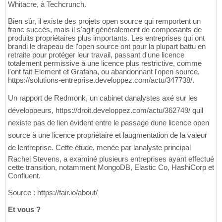
Whitacre, à Techcrunch.
Bien sûr, il existe des projets open source qui remportent un
franc succès, mais il s'agit généralement de composants de
produits propriétaires plus importants. Les entreprises qui ont
brandi le drapeau de l'open source ont pour la plupart battu en
retraite pour protéger leur travail, passant d'une licence
totalement permissive à une licence plus restrictive, comme
l'ont fait Element et Grafana, ou abandonnant l'open source,
https://solutions-entreprise.developpez.com/actu/347738/.
Un rapport de Redmonk, un cabinet danalystes axé sur les
développeurs, https://droit.developpez.com/actu/362749/ quil
nexiste pas de lien évident entre le passage dune licence open
source à une licence propriétaire et laugmentation de la valeur
de lentreprise. Cette étude, menée par lanalyste principal
Rachel Stevens, a examiné plusieurs entreprises ayant effectué
cette transition, notamment MongoDB, Elastic Co, HashiCorp et
Confluent.
Source : https://fair.io/about/
Et vous ?