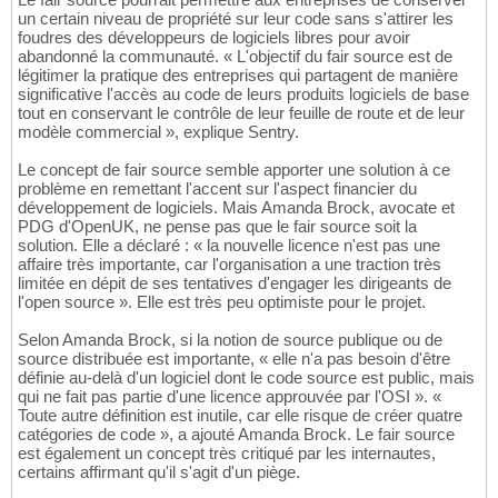
un certain niveau de propriété sur leur code sans s'attirer les
foudres des développeurs de logiciels libres pour avoir
abandonné la communauté. « L'objectif du fair source est de
légitimer la pratique des entreprises qui partagent de manière
significative l'accès au code de leurs produits logiciels de base
tout en conservant le contrôle de leur feuille de route et de leur
modèle commercial », explique Sentry.
Le concept de fair source semble apporter une solution à ce
problème en remettant l'accent sur l'aspect financier du
développement de logiciels. Mais Amanda Brock, avocate et
PDG d'OpenUK, ne pense pas que le fair source soit la
solution. Elle a déclaré : « la nouvelle licence n'est pas une
affaire très importante, car l'organisation a une traction très
limitée en dépit de ses tentatives d'engager les dirigeants de
l'open source ». Elle est très peu optimiste pour le projet.
Selon Amanda Brock, si la notion de source publique ou de
source distribuée est importante, « elle n'a pas besoin d'être
définie au-delà d'un logiciel dont le code source est public, mais
qui ne fait pas partie d'une licence approuvée par l'OSI ». «
Toute autre définition est inutile, car elle risque de créer quatre
catégories de code », a ajouté Amanda Brock. Le fair source
est également un concept très critiqué par les internautes,
certains affirmant qu'il s'agit d'un piège.