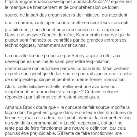
https://programmation.developpez.com/actu/350274/ également
le manque de financement et de compréhension de lopen
source de la part des organisateurs de linitiative, qui attendent
que la communauté open source mette en uvre leurs concepts
gratuitement, sans leur offrir aucun soutien ni récompense.
Dans une analyse l'année dernière, Kammerath observe que la
plupart sont financés ou contrôlés par de grandes entreprises
technologiques, notamment américaines.
La nouvelle licence proposée par Sentry aspire à offrir aux
développeurs une liberté sans permettre lexploitation
commerciale non autorisée par des concurrents. Mais certains
experts soulignent que le fair source pourrait ajouter une couche
de complexité juridique et peut-être même freiner linnovation.
Alors, cette initiative est-elle réellement une avancée ou
simplement un rebranding stratégique ? Certains critiques
répondent par l'affirmative et restent sceptiques.
Amanda Brock doute que « le concept de fair source modifie la
façon dont l'argent est gagné dans le contexte des structures de
licence », mais elle admet qu'il peut favoriser la compréhension
au sein de la communauté. « La clé, cependant, est qu'il ne
tente pas de faire fonctionner une nouvelle définition, car cela
pourrait être préjudiciable. S'il tente de faire fonctionner une