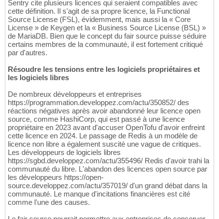
Sentry cite plusieurs licences qui seraient compatibles avec
cette définition. Il s'agit de sa propre licence, la Functional
Source License (FSL), évidemment, mais aussi la « Core
License » de Keygen et la « Business Source License (BSL) »
de MariaDB. Bien que le concept du fair source puisse séduire
certains membres de la communauté, il est fortement critiqué
par d'autres.
Résoudre les tensions entre les logiciels propriétaires et
les logiciels libres
De nombreux développeurs et entreprises
https://programmation.developpez.com/actu/350852/ des
réactions négatives après avoir abandonné leur licence open
source, comme HashiCorp, qui est passé à une licence
propriétaire en 2023 avant d'accuser OpenTofu d'avoir enfreint
cette licence en 2024. Le passage de Redis à un modèle de
licence non libre a également suscité une vague de critiques.
Les développeurs de logiciels libres
https://sgbd.developpez.com/actu/355496/ Redis d'avoir trahi la
communauté du libre. L'abandon des licences open source par
les développeurs https://open-
source.developpez.com/actu/357019/ d'un grand débat dans la
communauté. Le manque d'incitations financières est cité
comme l'une des causes.
Le fair source pourrait permettre aux entreprises de conserver