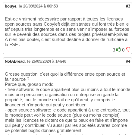
bouye
,
le 26/09/2024 à 00h53
#3
Est-ce vraiment nécessaire par rapport à toutes les licenses
open sources sans Copyleft déjà existantes qui font très bien le
taf depuis très longtemps et ce sans venir s'imposer au forceps
sur le devenir des sources dans des projets privés/semi-privés.
À n'en pas douter, c'est surtout destiné à donner de l'urticaire a
la FSF .
3
0
NotABread
,
le 26/09/2024 à 14h48
#4
Grosse question, c'est quoi la différence entre open source et
fair source ?
Parce que, grosso modo:
- free software: le code appartient plus ou moins à tout le monde
mais une personne, organisation ou entreprise en garde la
propriété, tout le monde en fait ce qu'il veut, y compris le
financer et n'importe qui peut y contribuer
- open source software: le code appartient à une entreprise, tout
le monde peut voir le code source (plus ou moins complet)
mais les licences te dictent ce que tu peux en faire et n'importe
qui peut y contribuer. Vu aussi par les sociétés avares comme
de potentiel bugfix donnés gratuitement