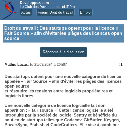
Developpez.com
Le Club des Développeurs et IT Pro
Actus
Forum Droit du travail
Emploi
Droit du travail
:
Des startups optent pour la licence «
Fair Source » afin d'éviter les pièges des licences open
source
Répondre à la discussion
Mathis Lucas
,
le 25/09/2024 à 20h07
#1
Des startups optent pour une nouvelle catégorie de licence
appelée « Fair Source » afin d'éviter les pièges des licences
open source
et résoudre les tensions entre logiciels propriétaires et
logiciels libres
Une nouvelle catégorie de licence logicielle fait son
apparition : « fair source ». Cette licence logicielle a été
introduite par la société de logiciel Sentry et bénéficie du
soutien de startups telles que Codecov, GitButler, Keygen,
PowerSync, Ptah.sh et CodeCrafters. Elle vise à combiner