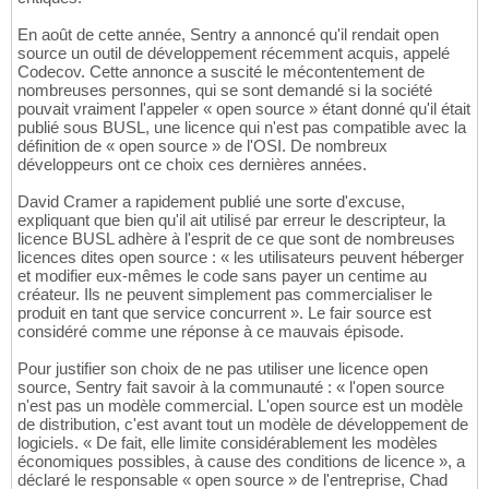
En août de cette année, Sentry a annoncé qu'il rendait open
source un outil de développement récemment acquis, appelé
Codecov. Cette annonce a suscité le mécontentement de
nombreuses personnes, qui se sont demandé si la société
pouvait vraiment l'appeler « open source » étant donné qu'il était
publié sous BUSL, une licence qui n'est pas compatible avec la
définition de « open source » de l'OSI. De nombreux
développeurs ont ce choix ces dernières années.
David Cramer a rapidement publié une sorte d'excuse,
expliquant que bien qu'il ait utilisé par erreur le descripteur, la
licence BUSL adhère à l'esprit de ce que sont de nombreuses
licences dites open source : « les utilisateurs peuvent héberger
et modifier eux-mêmes le code sans payer un centime au
créateur. Ils ne peuvent simplement pas commercialiser le
produit en tant que service concurrent ». Le fair source est
considéré comme une réponse à ce mauvais épisode.
Pour justifier son choix de ne pas utiliser une licence open
source, Sentry fait savoir à la communauté : « l'open source
n'est pas un modèle commercial. L'open source est un modèle
de distribution, c'est avant tout un modèle de développement de
logiciels. « De fait, elle limite considérablement les modèles
économiques possibles, à cause des conditions de licence », a
déclaré le responsable « open source » de l'entreprise, Chad