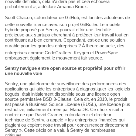
nouvelle définition, cela n'aidera pas et cela échouera
probablement », a déclaré Amanda Brock.
Scott Chacon, cofondateur de GitHub, est lun des adopteurs de
cette nouvelle licence avec son projet GitButler. Le modèle
hybride proposé par Sentry pourrait offrir une flexibilité
précieuse aux startups cherchant à protéger leur travail tout en
contribuant au bien commun. Cependant, est-ce une solution
durable pour les grandes entreprises ? À lheure actuelle, des
entreprises comme CodeCrafters, Keygen et PowerSync
embrassent également le mouvement fair source.
Sentry navigue entre open source et propriété pour offrir
une nouvelle voie
Sentry, une plateforme de surveillance des performances des
applications qui aide les entreprises à diagnostiquer les logiciels
bogués, était initialement disponible sous une licence open
source permissive BSD 3-Clause. Cela dit, en 2019, le produit
est passé à Business Source License (BUSL), une licence plus
restrictive, initialement créée par MariaDB. Ce choix visait à
contrer ce que David Cramer, cofondateur et directeur
technique de Sentry, a appelé « les entreprises financées qui
plagient ou copient notre travail pour concurrencer directement
Sentry ». Cette décision a valu à Sentry de nombreuses
critiques.