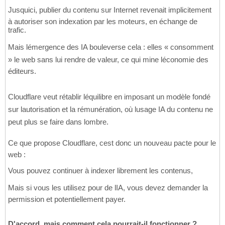
Jusquici, publier du contenu sur Internet revenait implicitement
à autoriser son indexation par les moteurs, en échange de
trafic.
Mais lémergence des IA bouleverse cela : elles « consomment
» le web sans lui rendre de valeur, ce qui mine léconomie des
éditeurs.
Cloudflare veut rétablir léquilibre en imposant un modèle fondé
sur lautorisation et la rémunération, où lusage IA du contenu ne
peut plus se faire dans lombre.
Ce que propose Cloudflare, cest donc un nouveau pacte pour le
web :
Vous pouvez continuer à indexer librement les contenus,
Mais si vous les utilisez pour de lIA, vous devez demander la
permission et potentiellement payer.
D'accord, mais comment cela pourrait-il fonctionner ?