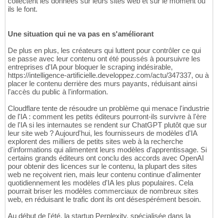
collectent les données sur leurs sites web et sur le moment où
ils le font.
Une situation qui ne va pas en s'améliorant
De plus en plus, les créateurs qui luttent pour contrôler ce qui
se passe avec leur contenu ont été poussés à poursuivre les
entreprises d'IA pour bloquer le scraping indésirable,
https://intelligence-artificielle.developpez.com/actu/347337, ou à
placer le contenu derrière des murs payants, réduisant ainsi
l'accès du public à l'information.
Cloudflare tente de résoudre un problème qui menace l'industrie
de l'IA : comment les petits éditeurs pourront-ils survivre à l'ère
de l'IA si les internautes se rendent sur ChatGPT plutôt que sur
leur site web ? Aujourd'hui, les fournisseurs de modèles d'IA
explorent des milliers de petits sites web à la recherche
d'informations qui alimentent leurs modèles d'apprentissage. Si
certains grands éditeurs ont conclu des accords avec OpenAI
pour obtenir des licences sur le contenu, la plupart des sites
web ne reçoivent rien, mais leur contenu continue d'alimenter
quotidiennement les modèles d'IA les plus populaires. Cela
pourrait briser les modèles commerciaux de nombreux sites
web, en réduisant le trafic dont ils ont désespérément besoin.
Au début de l'été, la startup Perplexity, spécialisée dans la