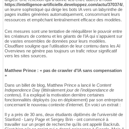
https://intelligence-artificielle.developpez.com/actu/370374/
,
un leurre sophistiqué qui dirige les bots IA vers un labyrinthe de
pages inutiles générées automatiquement, consommant leurs
ressources et empêchant lentraînement efficace des modèles.
Ces mesures sont une tentative de rééquilibrer le pouvoir entre
les créateurs de contenu et les géants de l'IA qui s'appuient sur
de vastes ensembles de données pour leurs modèles.
Cloudflare souligne que l'utilisation de leur contenu dans les AI
Overviews ne génère pas toujours un trafic retour significatif
vers les sites sources.
Matthew Prince : « pas de crawler d'IA sans compensation
»
Dans un billet de blog, Matthew Prince a lancé le
Content
Independence Day
(littéralement
jour de l'indépendance de
contenu
). Il a expliqué la motivation derrière certaines
fonctionnalités déployés (ou en déploiement) par son entreprise
concernant le nouveau contexte d'internet. En voici un extrait :
Il y a près de 30 ans, deux étudiants diplômés de l'université de
Stanford - Larry Page et Sergey Brin - ont commencé à
travailler sur un projet de recherche qu'ils ont appelé Backrub.