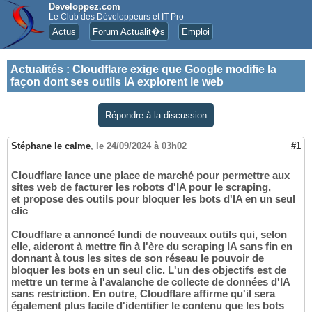
Developpez.com
Le Club des Développeurs et IT Pro
Actus
Forum Actualit�s
Emploi
Actualités
:
Cloudflare exige que Google modifie la
façon dont ses outils IA explorent le web
Répondre à la discussion
Stéphane le calme
,
le 24/09/2024 à 03h02
#1
Cloudflare lance une place de marché pour permettre aux
sites web de facturer les robots d'IA pour le scraping,
et propose des outils pour bloquer les bots d'IA en un seul
clic
Cloudflare a annoncé lundi de nouveaux outils qui, selon
elle, aideront à mettre fin à l'ère du scraping IA sans fin en
donnant à tous les sites de son réseau le pouvoir de
bloquer les bots en un seul clic. L'un des objectifs est de
mettre un terme à l'avalanche de collecte de données d'IA
sans restriction. En outre, Cloudflare affirme qu'il sera
également plus facile d'identifier le contenu que les bots