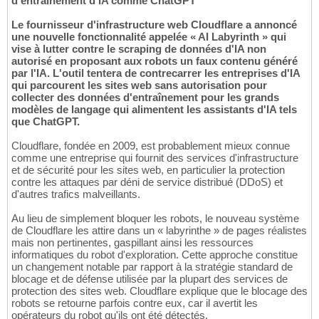
d'entraînement d'IA comme ChatGPT
Le fournisseur d'infrastructure web Cloudflare a annoncé
une nouvelle fonctionnalité appelée « AI Labyrinth » qui
vise à lutter contre le scraping de données d'IA non
autorisé en proposant aux robots un faux contenu généré
par l'IA. L'outil tentera de contrecarrer les entreprises d'IA
qui parcourent les sites web sans autorisation pour
collecter des données d'entraînement pour les grands
modèles de langage qui alimentent les assistants d'IA tels
que ChatGPT.
Cloudflare, fondée en 2009, est probablement mieux connue
comme une entreprise qui fournit des services d'infrastructure
et de sécurité pour les sites web, en particulier la protection
contre les attaques par déni de service distribué (DDoS) et
d'autres trafics malveillants.
Au lieu de simplement bloquer les robots, le nouveau système
de Cloudflare les attire dans un « labyrinthe » de pages réalistes
mais non pertinentes, gaspillant ainsi les ressources
informatiques du robot d'exploration. Cette approche constitue
un changement notable par rapport à la stratégie standard de
blocage et de défense utilisée par la plupart des services de
protection des sites web. Cloudflare explique que le blocage des
robots se retourne parfois contre eux, car il avertit les
opérateurs du robot qu'ils ont été détectés.