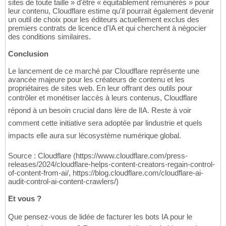
sites de toute taille » d'être « équitablement rémunérés » pour
leur contenu, Cloudflare estime qu'il pourrait également devenir
un outil de choix pour les éditeurs actuellement exclus des
premiers contrats de licence d'IA et qui cherchent à négocier
des conditions similaires.
Conclusion
Le lancement de ce marché par Cloudflare représente une
avancée majeure pour les créateurs de contenu et les
propriétaires de sites web. En leur offrant des outils pour
contrôler et monétiser laccès à leurs contenus, Cloudflare
répond à un besoin crucial dans lère de lIA. Reste à voir
comment cette initiative sera adoptée par lindustrie et quels
impacts elle aura sur lécosystème numérique global.
Source : Cloudflare (https://www.cloudflare.com/press-
releases/2024/cloudflare-helps-content-creators-regain-control-
of-content-from-ai/, https://blog.cloudflare.com/cloudflare-ai-
audit-control-ai-content-crawlers/)
Et vous ?
Que pensez-vous de lidée de facturer les bots IA pour le