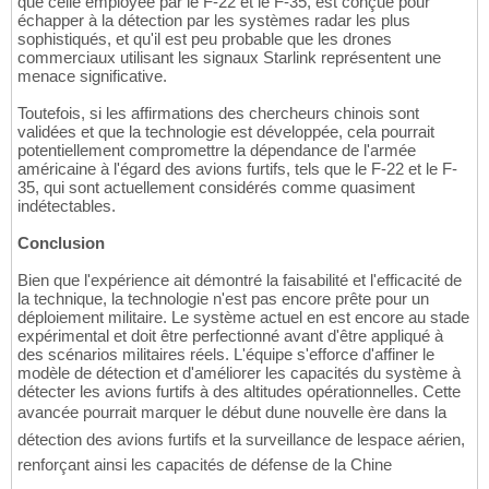
que celle employée par le F-22 et le F-35, est conçue pour
échapper à la détection par les systèmes radar les plus
sophistiqués, et qu'il est peu probable que les drones
commerciaux utilisant les signaux Starlink représentent une
menace significative.
Toutefois, si les affirmations des chercheurs chinois sont
validées et que la technologie est développée, cela pourrait
potentiellement compromettre la dépendance de l'armée
américaine à l'égard des avions furtifs, tels que le F-22 et le F-
35, qui sont actuellement considérés comme quasiment
indétectables.
Conclusion
Bien que l'expérience ait démontré la faisabilité et l'efficacité de
la technique, la technologie n'est pas encore prête pour un
déploiement militaire. Le système actuel en est encore au stade
expérimental et doit être perfectionné avant d'être appliqué à
des scénarios militaires réels. L'équipe s'efforce d'affiner le
modèle de détection et d'améliorer les capacités du système à
détecter les avions furtifs à des altitudes opérationnelles. Cette
avancée pourrait marquer le début dune nouvelle ère dans la
détection des avions furtifs et la surveillance de lespace aérien,
renforçant ainsi les capacités de défense de la Chine