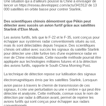
Une situation qui a d'ailleurs poussé la Chine à envisager de
lancer un https://reseau.developpez.com/actu/341912/ de 13
000 satellites en orbite basse pour contrer Starlink.
Des scientifiques chinois démontrent que Pékin peut
détecter avec succès un avion furtif grâce aux satellites
Starlink d'Elon Musk.
Les avions furtifs, tels que le F-22 et le F-35, sont conçus pour
échapper aux systèmes radar conventionnels situés au sol,
mais ils sont détectables depuis l'espace. Des scientifiques
chinois ont utilisé avec succès les signaux du satellite Starlink
pour détecter une cible furtive lors d'une expérience radar en
mer de Chine méridionale. Cette nouvelle méthode pourrait être
appliquée aux technologies militaires futures et à la détection
des avions furtifs, rapporte le South China Morning Post.
La technique de détection repose sur lutilisation des signaux
électromagnétiques émis par les satellites Starlink. Lorsquun
avion passe à travers le chemin de transmission de ces
signaux, il crée une perturbation ou une « ombre » qui peut être
détectée et analysée. Cette méthode, connue sous le nom de
détection par radar à diffusion avant, permet de repérer les
avions furtifs qui sont conçus pour échapper aux radars
conventionnels