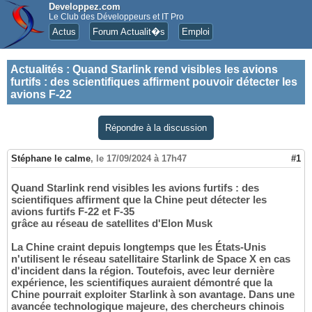
Developpez.com
Le Club des Développeurs et IT Pro
Actus
Forum Actualit�s
Emploi
Actualités
:
Quand Starlink rend visibles les avions
furtifs : des scientifiques affirment pouvoir détecter les
avions F-22
Répondre à la discussion
Stéphane le calme
,
le 17/09/2024 à 17h47
#1
Quand Starlink rend visibles les avions furtifs : des
scientifiques affirment que la Chine peut détecter les
avions furtifs F-22 et F-35
grâce au réseau de satellites d'Elon Musk
La Chine craint depuis longtemps que les États-Unis
n'utilisent le réseau satellitaire Starlink de Space X en cas
d'incident dans la région. Toutefois, avec leur dernière
expérience, les scientifiques auraient démontré que la
Chine pourrait exploiter Starlink à son avantage. Dans une
avancée technologique majeure, des chercheurs chinois