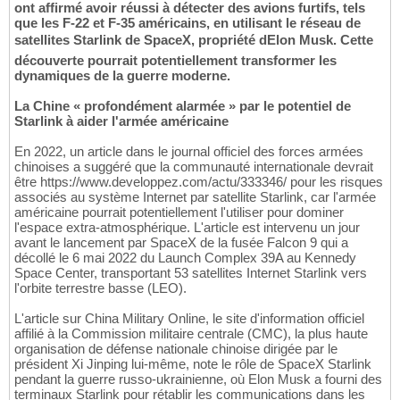
ont affirmé avoir réussi à détecter des avions furtifs, tels
que les F-22 et F-35 américains, en utilisant le réseau de
satellites Starlink de SpaceX, propriété dElon Musk. Cette
découverte pourrait potentiellement transformer les
dynamiques de la guerre moderne.
La Chine « profondément alarmée » par le potentiel de
Starlink à aider l'armée américaine
En 2022, un article dans le journal officiel des forces armées
chinoises a suggéré que la communauté internationale devrait
être https://www.developpez.com/actu/333346/ pour les risques
associés au système Internet par satellite Starlink, car l'armée
américaine pourrait potentiellement l'utiliser pour dominer
l'espace extra-atmosphérique. L'article est intervenu un jour
avant le lancement par SpaceX de la fusée Falcon 9 qui a
décollé le 6 mai 2022 du Launch Complex 39A au Kennedy
Space Center, transportant 53 satellites Internet Starlink vers
l'orbite terrestre basse (LEO).
L'article sur China Military Online, le site d'information officiel
affilié à la Commission militaire centrale (CMC), la plus haute
organisation de défense nationale chinoise dirigée par le
président Xi Jinping lui-même, note le rôle de SpaceX Starlink
pendant la guerre russo-ukrainienne, où Elon Musk a fourni des
terminaux Starlink pour rétablir les communications dans les