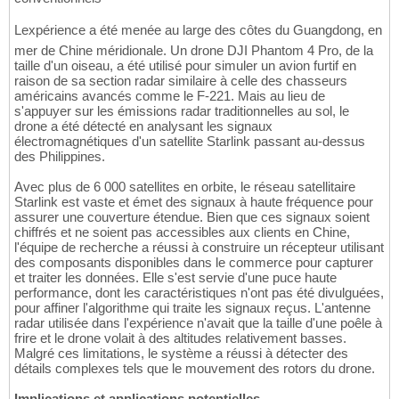
Lexpérience a été menée au large des côtes du Guangdong, en
mer de Chine méridionale. Un drone DJI Phantom 4 Pro, de la
taille d'un oiseau, a été utilisé pour simuler un avion furtif en
raison de sa section radar similaire à celle des chasseurs
américains avancés comme le F-221. Mais au lieu de
s'appuyer sur les émissions radar traditionnelles au sol, le
drone a été détecté en analysant les signaux
électromagnétiques d'un satellite Starlink passant au-dessus
des Philippines.
Avec plus de 6 000 satellites en orbite, le réseau satellitaire
Starlink est vaste et émet des signaux à haute fréquence pour
assurer une couverture étendue. Bien que ces signaux soient
chiffrés et ne soient pas accessibles aux clients en Chine,
l'équipe de recherche a réussi à construire un récepteur utilisant
des composants disponibles dans le commerce pour capturer
et traiter les données. Elle s'est servie d'une puce haute
performance, dont les caractéristiques n'ont pas été divulguées,
pour affiner l'algorithme qui traite les signaux reçus. L'antenne
radar utilisée dans l'expérience n'avait que la taille d'une poêle à
frire et le drone volait à des altitudes relativement basses.
Malgré ces limitations, le système a réussi à détecter des
détails complexes tels que le mouvement des rotors du drone.
Implications et applications potentielles