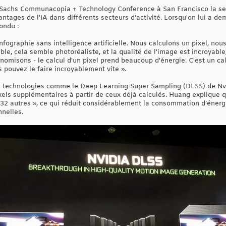
 Sachs Communacopia + Technology Conference à San Francisco la s
ntages de l'IA dans différents secteurs d'activité. Lorsqu'on lui a de
pondu :
fographie sans intelligence artificielle. Nous calculons un pixel, nous
e, cela semble photoréaliste, et la qualité de l'image est incroyable,
omisons - le calcul d'un pixel prend beaucoup d'énergie. C'est un cal
s pouvez le faire incroyablement vite ».
les technologies comme le Deep Learning Super Sampling (DLSS) de Nv
ixels supplémentaires à partir de ceux déjà calculés. Huang explique
es 32 autres », ce qui réduit considérablement la consommation d’éner
nnelles.