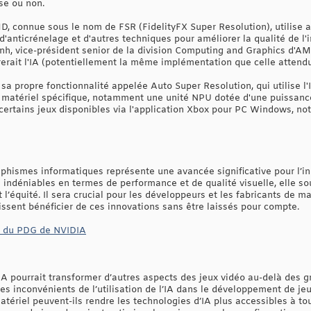
ise ou non.
D, connue sous le nom de FSR (FidelityFX Super Resolution), utilise
 d'anticrénelage et d'autres techniques pour améliorer la qualité de l'
ynh, vice-président senior de la division Computing and Graphics d'
erait l'IA (potentiellement la même implémentation que celle attendue
sa propre fonctionnalité appelée Auto Super Resolution, qui utilise l
n matériel spécifique, notamment une unité NPU dotée d'une puissanc
 à certains jeux disponibles via l'application Xbox pour PC Windows, 
raphismes informatiques représente une avancée significative pour l’in
 indéniables en termes de performance et de qualité visuelle, elle 
t l’équité. Il sera crucial pour les développeurs et les fabricants de ma
issent bénéficier de ces innovations sans être laissés pour compte.
ew du PDG de NVIDIA
 pourrait transformer d’autres aspects des jeux vidéo au-delà des 
es inconvénients de l’utilisation de l’IA dans le développement de jeu
ériel peuvent-ils rendre les technologies d’IA plus accessibles à tou