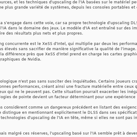
rces, et les techniques d'upscaling de l'IA basées sur le matériel pe
ne plus grande variété de systèmes, depuis les consoles portables et 
ia s'engage dans cette voie, car sa propre technologie d'upscaling DL
l'IA dans le domaine des jeux. Le modèle d'IA est entraîné sur des i
ire des résultats plus nets et plus propres.
g concurrente est le XeSS d'Intel, qui multiplie par deux les perform
s élevés sans sacrifier de manière significative la qualité de l'imag
a différence près que XeSS d'Intel prend en charge les cartes graphiq
graphiques de Nvidia.
logique n’est pas sans susciter des inquiétudes. Certains joueurs cr
onnes performances, créant ainsi une fracture matérielle entre ceux 
x qui ne le peuvent pas. Cette situation pourrait exacerber les iné
ologies de pointe devient un facteur déterminant pour une expérience 
ins considèrent comme un dangereux précédent en listant des exigen
l se distingue en mentionnant explicitement le DLSS dans ses spécific
echnologies d'upscaling de l'IA en tête, même si elles ne sont pas i
ais malgré ces réserves, l'upscaling basé sur l'IA semble prêt à deve