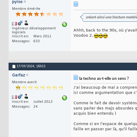
pyros
Membre émérite
créant ainsi une fracture matér
Ingénieur développement
Ahhh, back to the 90s, où y'avai
logiciels
Voodoo 2.
Inscrit en
Mars 2011
Messages
633
17/09/2024,
16h53
Garfaz
la techno as-t-elle un sens ?
Membre averti
J'ai beaucoup de mal a compren
ici comme argumentation que c'e
Inscrit en
Juillet 2013
Comme le fait de devoir systém
Messages
24
sans parler des majs absurdes q
acquis bien entendu )
Comme si en l'espace de quelque
faille en passer par là, qu'il fa