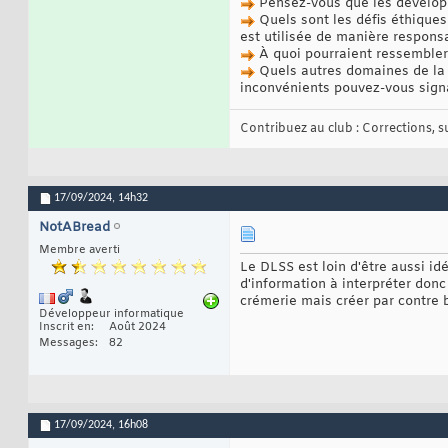
Pensez-vous que les développe
Quels sont les défis éthiques 
est utilisée de manière responsa
À quoi pourraient ressembler l
Quels autres domaines de la 
inconvénients pouvez-vous sign
Contribuez au club : Corrections, sug
17/09/2024,
14h32
NotABread
Membre averti
Le DLSS est loin d'être aussi id
d'information à interpréter don
crémerie mais créer par contre b
Développeur informatique
Inscrit en
Août 2024
Messages
82
17/09/2024,
16h08