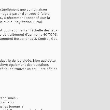
 actuellement une combinaison
image à partir d'entrées à faible
AMD, a récemment annoncé que la
 sur la PlayStation 5 Pro).
'IA pour augmenter l'échelle des jeux
e de traitement d'au moins 40 TOPS.
notamment Borderlands 3, Control, God
dustrie du jeu vidéo. Bien que cette
soulève également des questions
tériel de trouver un équilibre afin de
graphismes ?
x vidéo ?
s les joueurs ?