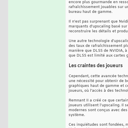
encore plus gourmande en ressou
rafraîchissement jouables sur u
bureau haut de gamme.
Il n'est pas surprenant que Nvid
marquants d'upscaling basé sur 
reconstruire les détails et produ
Une autre technologie d'upscalin
des taux de rafraîchissement plu
manière que DLSS de NVIDIA, à l
que DLSS est limité aux cartes 
Les craintes des joueurs
Cependant, cette avancée techno
une nécessité pour obtenir de b
graphiques haut de gamme et ceu
joueurs, où l’accès à des techn
Remnant II a créé ce que certa
joueurs utilisent l'upscaling. I
modernes sont conçus avec des t
système.
Ces inquiétudes sont fondées, m