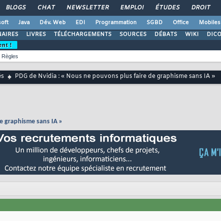
BLOGS
CHAT
NEWSLETTER
EMPLOI
ÉTUDES
DROIT
oft
Java
Dév. Web
EDI
Programmation
SGBD
Office
Mobiles
AIRES
LIVRES
TÉLÉCHARGEMENTS
SOURCES
DÉBATS
WIKI
DIC
ent !
Règles
és
PDG de Nvidia : « Nous ne pouvons plus faire de graphisme sans IA »
de graphisme sans IA »