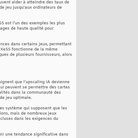
uvent aider à atteindre des taux de
de jeu jusqu'aux ordinateurs de
SS est l'un des exemples les plus
mages de haute qualité pour
ances dans certains jeux, permettant
e. XeSS fonctionne de la même
ues de plusieurs fournisseurs, alors
aignent que l’upscaling IA devienne
qui peuvent se permettre des cartes
galités dans la communauté des
de jeu optimale.
ces système qui supposent que les
ations, mais de nombreux jeux
ncluses dans les exigences du
nir une tendance significative dans