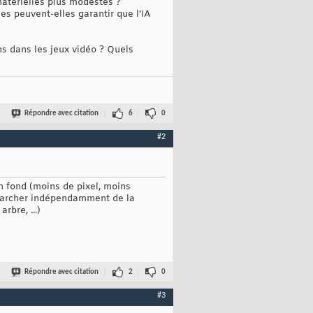
matérielles plus modestes ?
ses peuvent-elles garantir que l’IA
s dans les jeux vidéo ? Quels
Répondre avec citation
6
0
#2
en fond (moins de pixel, moins
e marcher indépendamment de la
rbre, ...)
Répondre avec citation
2
0
#3