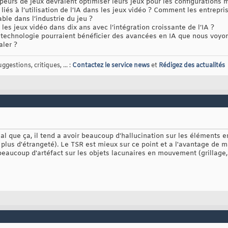
urs de jeux devraient optimiser leurs jeux pour les configurations 
liés à l’utilisation de l’IA dans les jeux vidéo ? Comment les entrepri
ble dans l’industrie du jeu ?
es jeux vidéo dans dix ans avec l’intégration croissante de l’IA ?
technologie pourraient bénéficier des avancées en IA que nous voyon
aler ?
gestions, critiques, ... :
Contactez le service news
et
Rédigez des actualités
éal que ça, il tend a avoir beaucoup d'hallucination sur les éléments 
c plus d'étrangeté). Le TSR est mieux sur ce point et a l'avantage d
eaucoup d'artéfact sur les objets lacunaires en mouvement (grillage, a