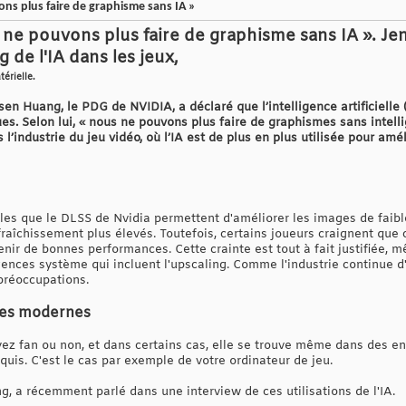
ns plus faire de graphisme sans IA »
 ne pouvons plus faire de graphisme sans IA ». Jen
 de l'IA dans les jeux,
térielle.
en Huang, le PDG de NVIDIA, a déclaré que l’intelligence artificielle
s. Selon lui, « nous ne pouvons plus faire de graphismes sans intellig
industrie du jeu vidéo, où l’IA est de plus en plus utilisée pour améli
les que le DLSS de Nvidia permettent d'améliorer les images de faible
fraîchissement plus élevés. Toutefois, certains joueurs craignent que
nir de bonnes performances. Cette crainte est tout à fait justifiée, mê
ences système qui incluent l'upscaling. Comme l'industrie continue d'
préoccupations.
mes modernes
oyez fan ou non, et dans certains cas, elle se trouve même dans des e
uis. C'est le cas par exemple de votre ordinateur de jeu.
 a récemment parlé dans une interview de ces utilisations de l'IA.