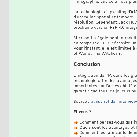
l'infographie, que cela nous pla
La technologie d'upscaling d'AM
d'upscaling spatial et temporel,
résolution. Cependant, Jack Hu
prochaine version FSR 4.0 intégr
Microsoft a également introduit 
en temps réel. Elle nécessite u
Pour l'instant, elle est limitée
of War et The Witcher 3.
Conclusion
L’intégration de l’IA dans les g
technologie offre des avantages
importantes sur l’accessibilité e
garantir que tous les joueurs pu
Source :
transcript de l'intervi
Et vous ?
Comment pensez-vous que l’IA
Quels sont les avantages et l
Comment les fabricants de mat