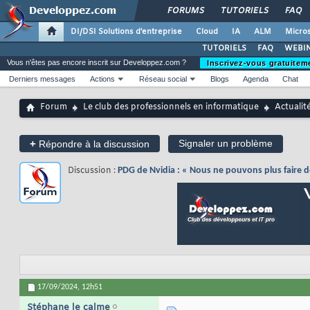
FORUMS
TUTORIELS
FAQ
DI/DSI Solutions d'entreprise
Cloud
IA
ALM
Micros
TUTORIELS
FAQ
WEBIN
Vous n'êtes pas encore inscrit sur Developpez.com ?
Inscrivez-vous gratuitem
Derniers messages
Actions
Réseau social
Blogs
Agenda
Chat
Forum
Le club des professionnels en informatique
Actualit
+
Signaler un problème
Répondre à la discussion
Discussion :
PDG de Nvidia : « Nous ne pouvons plus faire 
17/09/2024,
12h51
Stéphane le calme