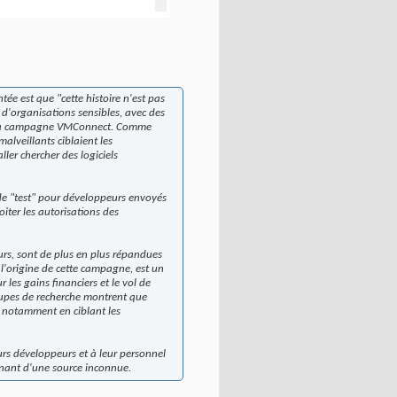
 est que "cette histoire n'est pas
n d'organisations sensibles, avec des
de la campagne VMConnect. Comme
alveillants ciblaient les
ler chercher des logiciels
 de "test" pour développeurs envoyés
iter les autorisations des
urs, sont de plus en plus répandues
 l'origine de cette campagne, est un
 les gains financiers et le vol de
upes de recherche montrent que
s, notamment en ciblant les
eurs développeurs et à leur personnel
venant d'une source inconnue.