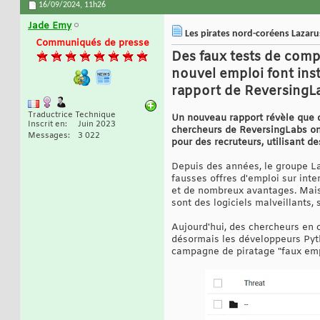
16/09/2024,
11h26
Jade Emy
Les pirates nord-coréens Lazarus
Communiqués de presse
Des faux tests de com
nouvel emploi font inst
rapport de ReversingL
Traductrice Technique
Un nouveau rapport révèle que d
Inscrit en
Juin 2023
chercheurs de ReversingLabs on
Messages
3 022
pour des recruteurs, utilisant d
Depuis des années, le groupe La
fausses offres d'emploi sur inte
et de nombreux avantages. Mais 
sont des logiciels malveillants, 
Aujourd'hui, des chercheurs en 
désormais les développeurs Pyth
campagne de piratage "faux emp