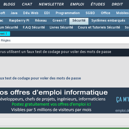
BLOGS
CHAT
NEWSLETTER
EMPLOI
ÉTUDES
DROIT
oft
Java
Dév. Web
EDI
Programmation
SGBD
Office
Mobiles
ac
Raspberry Pi
Réseau
Green IT
Sécurité
Systèmes embarqués
um Sécurité
F.A.Q Sécurité
Livres Sécurité
Cours et Tutoriels Sécurité
So
ent !
Règles
rus utilisent un faux test de codage pour voler des mots de passe
faux test de codage pour voler des mots de passe