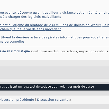
sécurité, découvre qu'un travailleur à distance est en réalité un pir
cé à charger des logiciels malveillants
ient à l'origine du piratage de 230 millions de dollars de WazirX, la
chain qualifie le vol de sans précédent
stituent la dernière astuce des pirates informatiques pour vous transm
ons personnelles
esse en informatique
. Contribuez au club : corrections, suggestions, critiques,
rus utilisent un faux test de codage pour voler des mots de passe
iscussion précédente
|
Discussion suivante
»