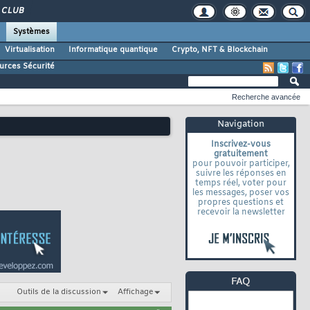
CLUB
Systèmes
Virtualisation
Informatique quantique
Crypto, NFT & Blockchain
urces Sécurité
Recherche avancée
Navigation
Inscrivez-vous
gratuitement
pour pouvoir participer,
suivre les réponses en
temps réel, voter pour
les messages, poser vos
propres questions et
recevoir la newsletter
Outils de la discussion
Affichage