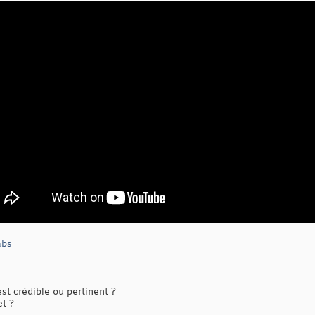
abs
t crédible ou pertinent ?
et ?