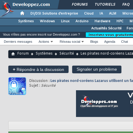
FORUMS
TUTORIELS
FAQ
DI/DSI Solutions d'entreprise
Cloud
IA
ALM
Micros
Systèmes
Windows
Linux
Arduino
Hardware
HPC
M
Actualités Sécurité
For
Vous n'êtes pas encore inscrit sur Developpez.com ?
Inscrivez-vous gratuitem
Derniers messages
Actions
Réseau social
Blogs
Agenda
Chat
Forum
Systèmes
Sécurité
Les pirates nord-coréens Laza
+
Signaler un problème
Répondre à la discussion
Discussion :
Les pirates nord-coréens Lazarus utilisent un 
Sujet :
Sécurité