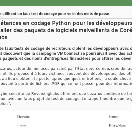
 utilisent un faux test de codage pour voler des mots de passe
pétences en codage Python pour les développeurs 
aller des paquets de logiciels malveillants de Co
abs
e faux tests de codage de recruteurs ciblent les développeurs avec 
t découvert que la campagne VMConnect se poursuivait avec des acte
es paquets et des noms d'entreprises financières pour attirer les déve
zarus, acteur de menaces parrainé par l'État nord-coréen, crée de fa
rnet. Ils proposent à leurs victimes, souvent des développeurs, des off
au lieu d'obtenir le poste, après quelques entretiens, la seule chos
souvent à partir de fichiers .PDF qui se font passer pour des informati
cybersécurité de ReversingLabs affirment que Lazarus continue de fai
on avec un faux projet de test de codage. Le rapport montre que le g
lois".