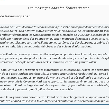
Les messages dans les fichiers du test
 de ReversingLabs :
s de nos dernières découvertes et de la campagne VMConnect précédemment documentée
vélé la poursuite d'activités malveillantes ciblant les développeurs travaillant au sei
ui reflètent étroitement les types de menaces documentées en 2023 dans le cadre 
évélés par notre analyse des paquets en question montrent clairement que les acteurs m
staller des téléchargeurs malveillants sur les systèmes des développeurs, capables d'al
isième stade, tels que des portes dérobées et des voleurs d'informations.
alveillantes envoyées par courrier électronique ou par des liens Internet, les paquets
t permis de prendre pied sur les terminaux des développeurs et, par la suite, d'explo
atéralement et exploiter d'autres actifs informatiques de plus grande valeur.
'appuient sur des progiciels et des plateformes open source pour cibler les développe
nels et d'États-nations sophistiqués. Le groupe Lazarus de Corée du Nord, qui serait à
 ces menaces. Lazarus est un acteur de menace avancé et très actif qui se concentre sur
uvernement de la Corée du Nord. Les rapports sur les menaces émanant d'autres gro
-coréens utilisent un large éventail de moyens offensifs pour atteindre leurs objectif
ns de développement afin d'infiltrer des réseaux sensibles.
ssant, les organisations doivent être à l'affût de ces téléchargements et apprendre à l
entative visant à les inciter à télécharger et à exécuter sur leur système un code pro