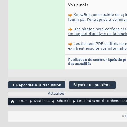
Voir aussi :
KnowBe4, une société de cyber
fourni par l'entreprise a commen
Des pirates nord-coréens sera
Un rapport d'analyse de la block
Les fichiers PDF chiffrés con
exfiltrent ensuite vos informati
Publication de communiqués de pr
des actualités
+
Signaler un problème
Répondre à la discussion
Actualités
Forum
Systèmes
Sécurité
Les pirates nord-coréens Laza
«
D