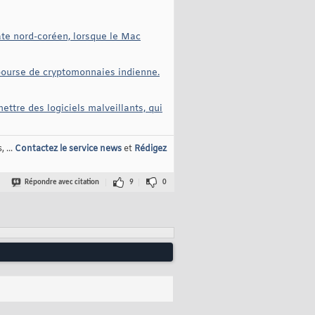
ate nord-coréen, lorsque le Mac
 bourse de cryptomonnaies indienne.
ettre des logiciels malveillants, qui
 ...
Contactez le service news
et
Rédigez
Répondre avec citation
9
0