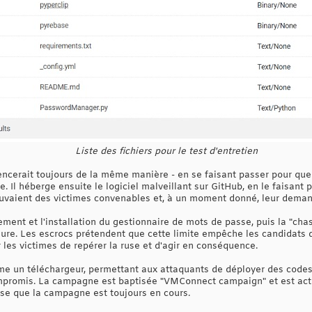
Liste des fichiers pour le test d'entretien
erait toujours de la même manière - en se faisant passer pour quelq
e. Il héberge ensuite le logiciel malveillant sur GitHub, en le faisant
rouvaient des victimes convenables et, à un moment donné, leur dema
ment et l'installation du gestionnaire de mots de passe, puis la "chas
re. Les escrocs prétendent que cette limite empêche les candidats d
les victimes de repérer la ruse et d'agir en conséquence.
mme un téléchargeur, permettant aux attaquants de déployer des codes
mpromis. La campagne est baptisée "VMConnect campaign" et est acti
se que la campagne est toujours en cours.