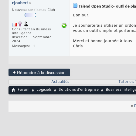
cjoubert
Talend Open Studio- outil de pla
Nouveau candidat au Club
Bonjour,
Je souhaiterais utiliser un ordo
Consultant en Business
vous un outil simple et performa
Intelligence
Inscrit en
Septembre
Merci et bonne journée à tous
2024
Chris
Messages
1
+
Répondre à la discussion
Actualités
Tutoriels
Forum
Logiciels
Solutions d'entreprise
Business Intellig
«
D