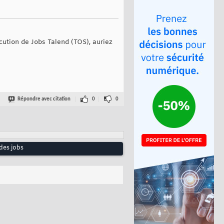
cution de Jobs Talend (TOS), auriez
Répondre avec citation
0
0
 des jobs