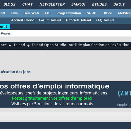
BLOGS
CHAT
NEWSLETTER
EMPLOI
ÉTUDES
DROIT
oft
Java
Dév. Web
EDI
Programmation
SGBD
Office
Mobiles
Accueil Talend
Forum Talend
Tutoriels Talend
FAQ Talend
ent !
Règles
ence
Talend
Talend Open Studio- outil de planification de l'exécution
'exécution des jobs