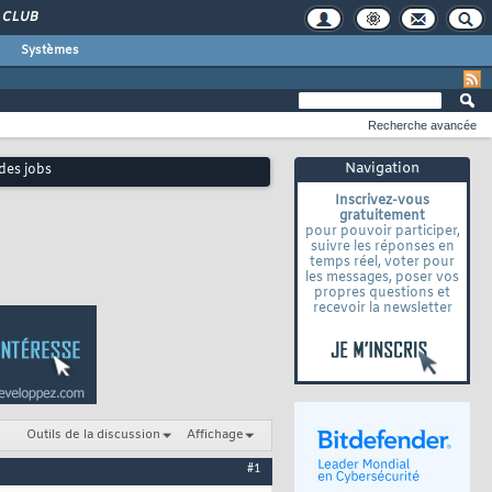
CLUB
Systèmes
Recherche avancée
Navigation
 des jobs
Inscrivez-vous
gratuitement
pour pouvoir participer,
suivre les réponses en
temps réel, voter pour
les messages, poser vos
propres questions et
recevoir la newsletter
Outils de la discussion
Affichage
#1