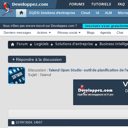
FORUMS
TUTORIELS
FAQ
DI/DSI Solutions d'entreprise
Cloud
IA
ALM
Micros
Vous n'êtes pas encore inscrit sur Developpez.com ?
Inscrivez-vous gratuitem
Derniers messages
Actions
Réseau social
Blogs
Agenda
Chat
Forum
Logiciels
Solutions d'entreprise
Business Intellig
+
Répondre à la discussion
Discussion :
Talend Open Studio- outil de planification de l
Sujet :
Talend
12/09/2024,
14h57