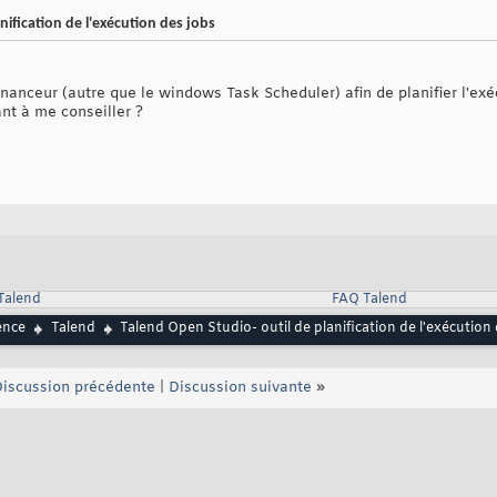
nification de l'exécution des jobs
nnanceur (autre que le windows Task Scheduler) afin de planifier l'exé
nt à me conseiller ?
 Talend
FAQ Talend
ence
Talend
Talend Open Studio- outil de planification de l'exécution
iscussion précédente
|
Discussion suivante
»