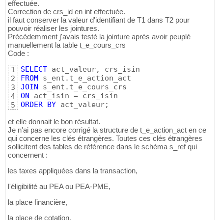
21
effectuée.
22
Correction de crs_id en int effectuée.
insert
into
 t_e_cours_crs 
(
crs_id, crs_isin
)
23
il faut conserver la valeur d'identifiant de T1 dans T2 pour
select
 act_id

24
pouvoir réaliser les jointures.
25
Précédemment j'avais testé la jointure après avoir peuplé
from
26
manuellement la table t_e_cours_crs
where
  act_suivi 
is
 true

27
Code :
;
28
SELECT
1
FROM
2
JOIN
3
ON
4
ORDER
BY
 act_valeur;
5
et elle donnait le bon résultat.
Je n'ai pas encore corrigé la structure de t_e_action_act en ce
qui concerne les clés étrangères. Toutes ces clés étrangères
sollicitent des tables de référence dans le schéma s_ref qui
concernent :
les taxes appliquées dans la transaction,
l'éligibilité au PEA ou PEA-PME,
la place financière,
la place de cotation,