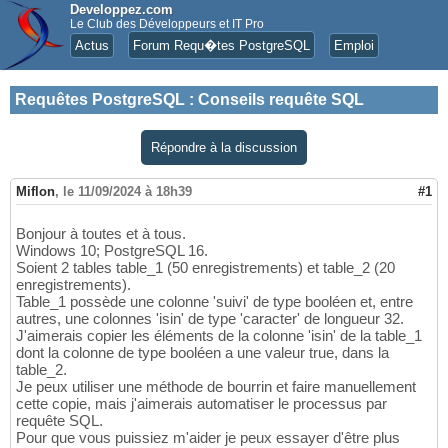
Developpez.com
Le Club des Développeurs et IT Pro
Actus
Forum Requ�tes PostgreSQL
Emploi
Requêtes PostgreSQL
:
Conseils requête SQL
Répondre à la discussion
Miflon
,
le 11/09/2024 à 18h39
#1
Bonjour à toutes et à tous.
Windows 10; PostgreSQL 16.
Soient 2 tables table_1 (50 enregistrements) et table_2 (20
enregistrements).
Table_1 possède une colonne 'suivi' de type booléen et, entre
autres, une colonnes 'isin' de type 'caracter' de longueur 32.
J'aimerais copier les éléments de la colonne 'isin' de la table_1
dont la colonne de type booléen a une valeur true, dans la
table_2.
Je peux utiliser une méthode de bourrin et faire manuellement
cette copie, mais j'aimerais automatiser le processus par
requête SQL.
Pour que vous puissiez m'aider je peux essayer d'être plus