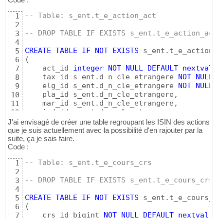
-- Table: s_ent.t_e_action_act
1
2
-- DROP TABLE IF EXISTS s_ent.t_e_action_act
3
4
CREATE
TABLE
IF
NOT
EXISTS
5
(
6
    act_id 
integer
NOT
NULL
DEFAULT
nextval
(
7
    tax_id s_ent.d_n_cle_etrangere 
NOT
NULL
,

8
    elg_id s_ent.d_n_cle_etrangere 
NOT
NULL
,

9
    pla_id s_ent.d_n_cle_etrangere,

10
    mar_id s_ent.d_n_cle_etrangere,

11
    ind_id s_ent.d_n_cle_etrangere,

12
    srd_id s_ent.d_n_cle_etrangere,

13
J'ai envisagé de créer une table regroupant les ISIN des actions
    act_valeur s_ent.d_a_texte_64 
COLLATE
 pg
14
que je suis actuellement avec la possibilité d'en rajouter par la
    act_isin s_ent.d_a_texte_32 
COLLATE
 pg_c
suite, ça je sais faire.
15
Code :
    act_suivi 
boolean
,

16
CONSTRAINT
 t_e_action_act_pkey 
PRIMARY
K
17
-- Table: s_ent.t_e_cours_crs
1
)
18
2
19
-- DROP TABLE IF EXISTS s_ent.t_e_cours_crs;
3
TABLESPACE pg_default;

20
4
21
CREATE
TABLE
IF
NOT
EXISTS
5
ALTER
TABLE
IF
EXISTS
 s_ent.t_e_action_act

22
(
6
OWNER
to
 postgres;
23
    crs_id bigint 
NOT
NULL
DEFAULT
nextval
(
'
7