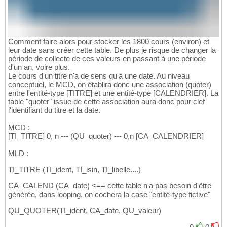
Comment faire alors pour stocker les 1800 cours (environ) et
leur date sans créer cette table. De plus je risque de changer la
période de collecte de ces valeurs en passant à une période
d'un an, voire plus.
Le cours d'un titre n'a de sens qu'à une date. Au niveau
conceptuel, le MCD, on établira donc une association (quoter)
entre l'entité-type [TITRE] et une entité-type [CALENDRIER]. La
table "quoter" issue de cette association aura donc pour clef
l'identifiant du titre et la date.
MCD :
[TI_TITRE] 0, n --- (QU_quoter) --- 0,n [CA_CALENDRIER]
MLD :
TI_TITRE (TI_ident, TI_isin, TI_libelle....)
CA_CALEND (CA_date) <== cette table n'a pas besoin d'être
générée, dans looping, on cochera la case "entité-type fictive"
QU_QUOTER(TI_ident, CA_date, QU_valeur)