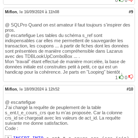
0
0
Miflon
,
le 16/09/2024 à 11h08
#9
@ SQLPro Quand on est amateur il faut toujours s'inspirer des
pros.
@ escartefigue Les tables du schéma s_ref sont
indispensables car elles me permettent de sauvegarder les
transaction, les coupons ... à partir de fiches dont les données
sont présentées de manière compréhensible dans Lazarus
avec des TDBLookUpComboBox ... .
Mon "travail" étant effectué de manière morcelée, la base de
données initiale est construites petit à petit, ce qui est un
handicap pour la cohérence. Je parts en "Looping" bientôt .
1
0
Miflon
,
le 18/09/2024 à 12h52
#10
@ escartefigue
J'ai changé la requête de peuplement de la table
s_ent.t_e_cours_crs que tu m'as proposée. Car la colonne
crs_id se chargeait avec les valeurs de act_id. La requête
suivante me donne satisfaction.
Code :