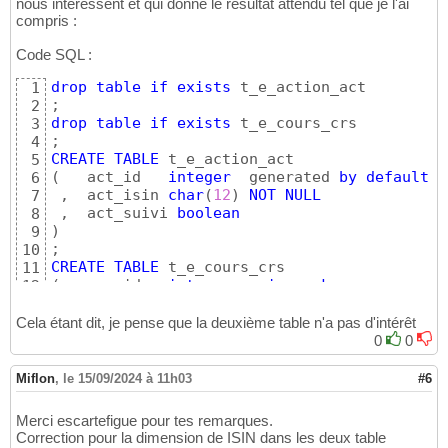
nous intéressent et qui donne le résultat attendu tel que je l'ai
compris :
Code SQL :
drop
table
if
exists
 t_e_action_act

1
2
drop
table
if
exists
 t_e_cours_crs

3
4
CREATE
TABLE
5
(
   act_id   
integer
  generated 
by
default
a
6
 ,  act_isin 
char
(
12
)
NOT
NULL
7
 ,  act_suivi 
boolean
8
)
9
10
CREATE
TABLE
11
(
   crs_id   
integer
primary
key
12
 ,  crs_isin 
char
(
12
)
NOT
NULL
unique
13
)
14
Cela étant dit, je pense que la deuxième table n'a pas d'intérêt
15
0
0
insert
into
 t_e_action_act 
(
act_isin, act_su
16
values
(
'00000000001'
, true
)
17
Miflon
,
le 15/09/2024 à 11h03
#6
     , 
(
'00000000002'
, false
)
18
     , 
(
'ABCDEF00000'
, false
)
19
Merci escartefigue pour tes remarques.
     , 
(
'ABABABABABAB'
, true
)
20
Correction pour la dimension de ISIN dans les deux table
     , 
(
'TOTO_ET_TITI'
, true
)