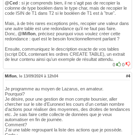
@Ced
: si je comprends bien, il ne s'agit pas de recopier la
colonne de type booléen dans le type char, mais de recopier le
code ISIN de T1 dans T2 si le booléen de T1 est à "true".
Mais, à de très rares exceptions près, recopier une valeur dans
une autre table est une redondance qu'il ne faut pas faire.
Donc,
@Miflon
, précisez pourquoi vous voulez créer cette
redondance : quel est le besoin fonctionnellement parlant ?
Ensuite, communiquez le description exacte de vos tables
(script DDL contenant les ordres CREATE TABLE), un extrait
de leur contenu ainsi qu'un exemple de résultat attendu.
0
0
Miflon
,
le 13/09/2024 à 12h04
#4
Je programme au moyen de Lazarus, en amateur.
Pourquoi?
Je désire, pour une gestion de mon compte boursier, aller
chercher sur le site d'Euronext les cours d'un certain nombre
d'actions pour réaliser des moyennes, des droites de tendances
etc. Je sais faire cette collecte de données que je veux
automatiser en fin de journée.
Comment?
J'ai une table regroupant la liste des actions que je possède.
Code :