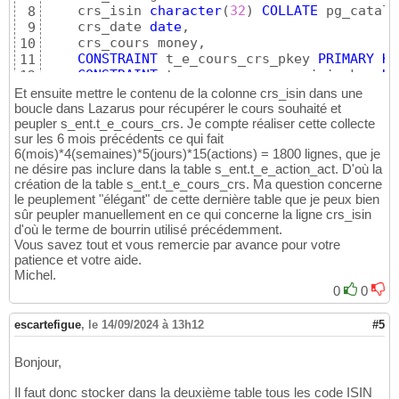
    crs_isin 
character
(
32
)
COLLATE
 pg_catalo
8
    crs_date 
date
,

9
    crs_cours money,

10
CONSTRAINT
 t_e_cours_crs_pkey 
PRIMARY
KE
11
CONSTRAINT
 t_e_cours_crs_crs_isin_key 
UN
12
)
13
Et ensuite mettre le contenu de la colonne crs_isin dans une
14
boucle dans Lazarus pour récupérer le cours souhaité et
TABLESPACE pg_default;

peupler s_ent.t_e_cours_crs. Je compte réaliser cette collecte
15
sur les 6 mois précédents ce qui fait
16
6(mois)*4(semaines)*5(jours)*15(actions) = 1800 lignes, que je
ALTER
TABLE
IF
EXISTS
 s_ent.t_e_cours_crs

17
ne désire pas inclure dans la table s_ent.t_e_action_act. D'où la
OWNER
to
 postgres;
18
création de la table s_ent.t_e_cours_crs. Ma question concerne
le peuplement "élégant" de cette dernière table que je peux bien
sûr peupler manuellement en ce qui concerne la ligne crs_isin
d'où le terme de bourrin utilisé précédemment.
Vous savez tout et vous remercie par avance pour votre
patience et votre aide.
Michel.
0
0
escartefigue
,
le 14/09/2024 à 13h12
#5
Bonjour,
Il faut donc stocker dans la deuxième table tous les code ISIN