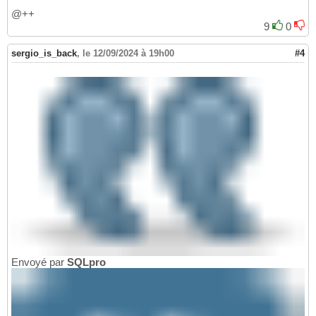
@++
9
0
sergio_is_back
,
le 12/09/2024 à 19h00
#4
Envoyé par
SQLpro