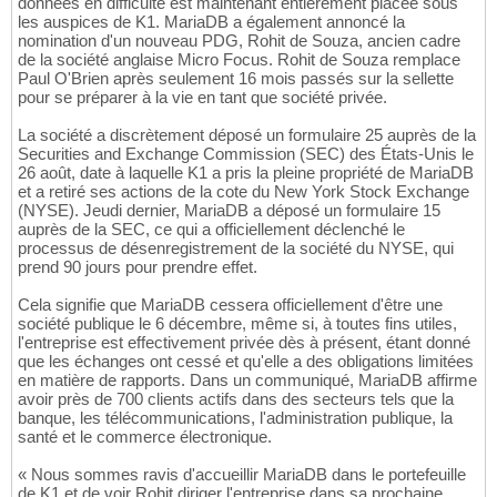
données en difficulté est maintenant entièrement placée sous
les auspices de K1. MariaDB a également annoncé la
nomination d'un nouveau PDG, Rohit de Souza, ancien cadre
de la société anglaise Micro Focus. Rohit de Souza remplace
Paul O'Brien après seulement 16 mois passés sur la sellette
pour se préparer à la vie en tant que société privée.
La société a discrètement déposé un formulaire 25 auprès de la
Securities and Exchange Commission (SEC) des États-Unis le
26 août, date à laquelle K1 a pris la pleine propriété de MariaDB
et a retiré ses actions de la cote du New York Stock Exchange
(NYSE). Jeudi dernier, MariaDB a déposé un formulaire 15
auprès de la SEC, ce qui a officiellement déclenché le
processus de désenregistrement de la société du NYSE, qui
prend 90 jours pour prendre effet.
Cela signifie que MariaDB cessera officiellement d'être une
société publique le 6 décembre, même si, à toutes fins utiles,
l'entreprise est effectivement privée dès à présent, étant donné
que les échanges ont cessé et qu'elle a des obligations limitées
en matière de rapports. Dans un communiqué, MariaDB affirme
avoir près de 700 clients actifs dans des secteurs tels que la
banque, les télécommunications, l'administration publique, la
santé et le commerce électronique.
« Nous sommes ravis d'accueillir MariaDB dans le portefeuille
de K1 et de voir Rohit diriger l'entreprise dans sa prochaine