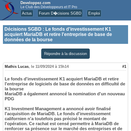
Developpez.com
Le Club des Développeurs et IT Pro
Actus
Forum D�cisions SGBD
Emploi
Décisions SGBD
:
Le fonds d'investissement K1
acquiert MariaDB et retire l'entreprise de base de
données de la bourse
Répondre à la discussion
Mathis Lucas
,
le 11/09/2024 à 15h14
#1
Le fonds d'investissement K1 acquiert MariaDB et retire
l'entreprise de logiciels de base de données en difficulté de
la bourse
MariaDB a également annoncé la nomination d'un nouveau
PDG
K1 Investment Management a annoncé avoir finalisé
l'acquisition de MariaDB. Le fonds d'investissement
californien n'a toutefois pas précisé le montant de
l'opération. Ce rachat est censé permettre à MariaDB de
renforcer sa présence sur le marché des entreprises et de