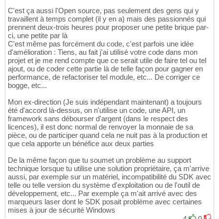
C'est ça aussi l'Open source, pas seulement des gens qui y
travaillent à temps complet (il y en a) mais des passionnés qui
prennent deux-trois heures pour proposer une petite brique par-
ci, une petite par là
C'est même pas forcément du code, c'est parfois une idée
d'amélioration : Tiens, au fait j'ai utilisé votre code dans mon
projet et je me rend compte que ce serait utile de faire tel ou tel
ajout, ou de coder cette partie là de telle façon pour gagner en
performance, de refactoriser tel module, etc... De corriger ce
bogge, etc...
Mon ex-direction (Je suis indépendant maintenant) a toujours
été d'accord là-dessus, on n'utilise un code, une API, un
framework sans débourser d'argent (dans le respect des
licences), il est donc normal de renvoyer la monnaie de sa
pièce, ou de participer quand cela ne nuit pas à la production et
que cela apporte un bénéfice aux deux parties
De la même façon que tu soumet un problème au support
technique lorsque tu utilise une solution propriétaire, ça m'arrive
aussi, par exemple sur un matériel, incompatibilité du SDK avec
telle ou telle version du système d'exploitation ou de l'outil de
développement, etc... Par exemple ça m'ait arrivé avec des
marqueurs laser dont le SDK posait problème avec certaines
mises à jour de sécurité Windows
4
0