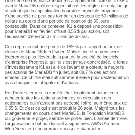
Une série de résultats médiocres a également incité le NYSE à
avertir MariaDB qu'il ne respectait pas les règles de cotation qui
stipulent que la capitalisation boursière mondiale moyenne
d'une société ne peut pas tomber en dessous de 50 millions de
dollars au cours d'une période de cotation de 30 jours
consécutifs. Dans ce contexte, K1 a déposé une proposition
pour MariaDB en février, offrant 0,55 $ par action, soit
l'équivalent d'environ 37 millions de dollars.
Cela représentait une prime de 189 % par rapport au prix de
clôture de MariaDB le 5 février. Malgré une offre provisoire
légèrement plus élevée de la part de la société de logiciels
d'entreprise Progress, qui ne s'est jamais concrétisée, le fonds
d'investissement K1 est allé de l'avant et a obtenu la majorité
des actions de MariaDB fin juillet, soit 88,7 % des actions
émises. Ce chiffre était suffisamment élevé pour déclencher un
avis d'acquisition obligatoire d'actions.
En d'autres termes, la société était légalement autorisée à
acheter toutes les actions ordinaires en circulation des
actionnaires qui n'avaient pas accepté l'offre, au même prix de
0,55 $. Et c'est ce qui s'est produit le 26 août. Malgré tous les
changements en cours chez MariaDB, la Fondation MariaDB,
qui gouverne le projet, semble se porter bien. L'année dernière,
l'organisation à but non lucratif a signé avec AWS (Amazon
Web Services) son premier sponsor « diamant ».