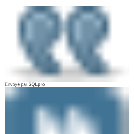
Envoyé par
SQLpro