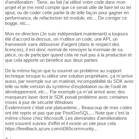
d'amélioration : Tiens, au fait j'ai utilisé votre code dans mon
projet et je me rend compte que ce serait utile de faire tel ou tel
ajout, ou de coder cette partie là de telle façon pour gagner en
performance, de refactoriser tel module, etc... De corriger ce
bogge, etc...
Mon ex-direction (Je suis indépendant maintenant) a toujours
été d'accord là-dessus, on n'utilise un code, une API, un
framework sans débourser d'argent (dans le respect des
licences), il est donc normal de renvoyer la monnaie de sa
pièce, ou de participer quand cela ne nuit pas à la production et
que cela apporte un bénéfice aux deux parties
De la même façon que tu soumet un problème au support
technique lorsque tu utilise une solution propriétaire, ça m'arrive
aussi, par exemple sur un matériel, incompatibilité du SDK avec
telle ou telle version du système d'exploitation ou de l'outil de
développement, etc... Par exemple ça m'ait arrivé avec des
marqueurs laser dont le SDK posait problème avec certaines
mises à jour de sécurité Windows
Évidemment c'était une plaisanterie... Beaucoup de mes codes
ont été repris et pas que par PostGreSQL.... Note que c'est la
même chose chez Microsoft. Les demandes d'améliorations
sont souvent suivies d'effet et il existe un site pour cela
https://feedback.azure.com/d365community...