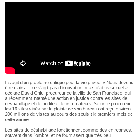
Il s'agit d'un problème critique pour la vie privée. « Nous devons
être clairs : il ne s'agit pas d'innovation, mais d'abus sexuel »,
déclare David Chiu, procureur de la ville de San Francisco, qui
a récemment intenté une action en justice contre les sites de
déshabillage et de nudité et leurs créateurs. Selon le procureur,
les 16 sites visés par la plainte de son bureau ont reçu environ
200 millions de visites au cours des seuls six premiers mois de
cette année.
Les sites de déshabillage fonctionnent comme des entreprises,
souvent dans l'ombre, et ne fournissent que très peu