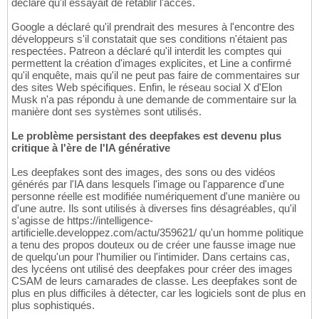
déclaré qu'il essayait de rétablir l'accès.
Google a déclaré qu'il prendrait des mesures à l'encontre des
développeurs s'il constatait que ses conditions n'étaient pas
respectées. Patreon a déclaré qu'il interdit les comptes qui
permettent la création d'images explicites, et Line a confirmé
qu'il enquête, mais qu'il ne peut pas faire de commentaires sur
des sites Web spécifiques. Enfin, le réseau social X d'Elon
Musk n'a pas répondu à une demande de commentaire sur la
manière dont ses systèmes sont utilisés.
Le problème persistant des deepfakes est devenu plus
critique à l'ère de l'IA générative
Les deepfakes sont des images, des sons ou des vidéos
générés par l'IA dans lesquels l'image ou l'apparence d'une
personne réelle est modifiée numériquement d'une manière ou
d'une autre. Ils sont utilisés à diverses fins désagréables, qu'il
s'agisse de https://intelligence-
artificielle.developpez.com/actu/359621/ qu'un homme politique
a tenu des propos douteux ou de créer une fausse image nue
de quelqu'un pour l'humilier ou l'intimider. Dans certains cas,
des lycéens ont utilisé des deepfakes pour créer des images
CSAM de leurs camarades de classe. Les deepfakes sont de
plus en plus difficiles à détecter, car les logiciels sont de plus en
plus sophistiqués.